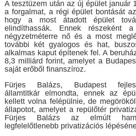
A tesztüzem után az új épület január 1
a forgalmat, a régi épület bontását 
hogy a most átadott épület továb
elindíthassák. Ennek részeként a
négyzetméterre nő és a most megl
további két gyalogos és hat, buszos
alkalmas kaput építenek fel. A beruház
8,3 milliárd forint, amelyet a Budapes
saját erőből finanszíroz.
Fürjes Balázs, Budapest fejlesz
államtitkár elmondta, ennek az épü
kellett volna felépülnie, de megörököl
állapotot, amelyet a repülőtér privati
Fürjes Balázs az elmúlt har
legfelelőtlenebb privatizációs lépésén