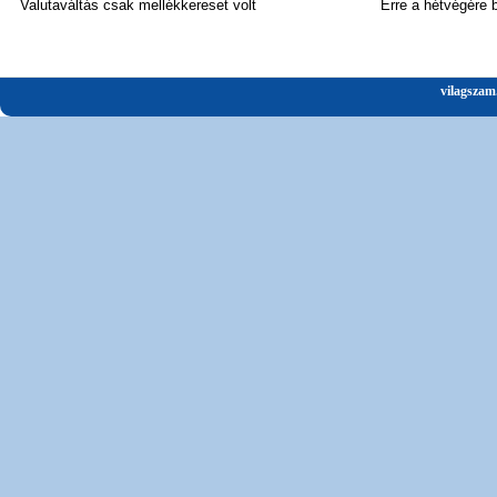
Valutaváltás csak mellékkereset volt
Erre a hétvégére 
vilagszam