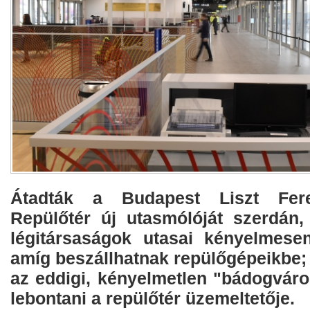
Átadták a Budapest Liszt Fer
Repülőtér új utasmólóját szerdán,
légitársaságok utasai kényelmese
amíg beszállhatnak repülőgépeikbe;
az eddigi, kényelmetlen "bádogváro
lebontani a repülőtér üzemeltetője.