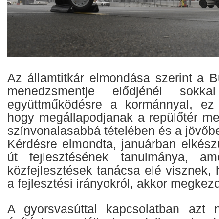
Az államtitkár elmondása szerint a B
menedzsmentje elődjénél sokkal
együttműködésre a kormánnyal, ez i
hogy megállapodjanak a repülőtér me
színvonalasabbá tételében és a jövőben
Kérdésre elmondta, januárban elkészü
út fejlesztésének tanulmánya, am
közfejlesztések tanácsa elé visznek,
a fejlesztési irányokról, akkor megkez
A gyorsvasúttal kapcsolatban azt 