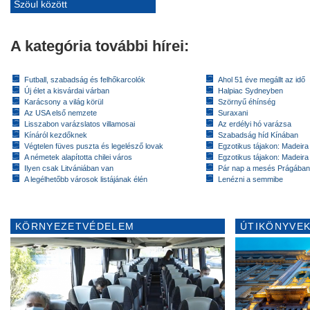
Szöul között
A kategória további hírei:
Futball, szabadság és felhőkarcolók
Ahol 51 éve megállt az idő
Új élet a kisvárdai várban
Halpiac Sydneyben
Karácsony a világ körül
Szörnyű éhínség
Az USA első nemzete
Suraxani
Lisszabon varázslatos villamosai
Az erdélyi hó varázsa
Kínáról kezdőknek
Szabadság híd Kínában
Végtelen füves puszta és legelésző lovak
Egzotikus tájakon: Madeira 
A németek alapította chilei város
Egzotikus tájakon: Madeira 
Ilyen csak Litvániában van
Pár nap a mesés Prágában
A legélhetőbb városok listájának élén
Lenézni a semmibe
KÖRNYEZETVÉDELEM
ÚTIKÖNYVEK