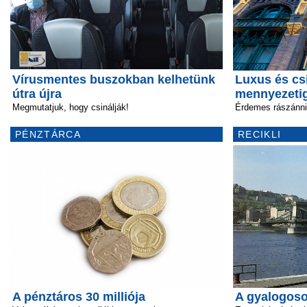
Vírusmentes buszokban kelhetünk
Luxus és csi
útra újra
mennyezeti
Megmutatjuk, hogy csinálják!
Érdemes rászánni 
PÉNZTÁRCA
RECIKLI
A pénztáros 30 milliója
A gyalogosok