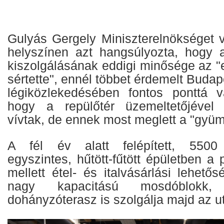
Gulyás Gergely Miniszterelnökséget v
helyszínen azt hangsúlyozta, hogy 
kiszolgálásának eddigi minősége az "
sértette", ennél többet érdemelt Buda
légiközlekedésében fontos ponttá v
hogy a repülőtér üzemeltetőjével
vívtak, de ennek most meglett a "gyüm
A fél év alatt felépített, 5500 
egyszintes, hűtött-fűtött épületben a 
mellett étel- és italvásárlási lehető
nagy kapacitású mosdóblokk,
dohányzóterasz is szolgálja majd az u