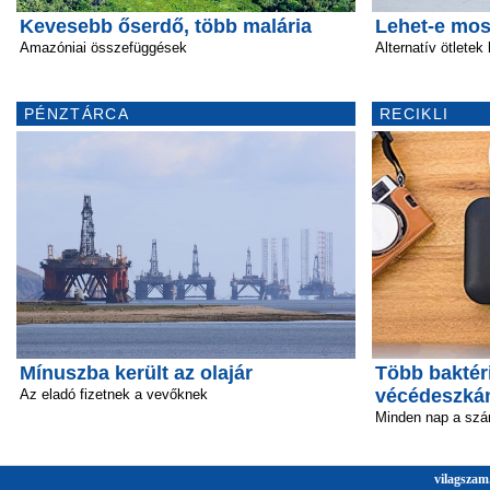
Kevesebb őserdő, több malária
Lehet-e mos
Amazóniai összefüggések
Alternatív ötlete
PÉNZTÁRCA
RECIKLI
Mínuszba került az olajár
Több baktéri
vécédeszká
Az eladó fizetnek a vevőknek
Minden nap a szá
vilagszam