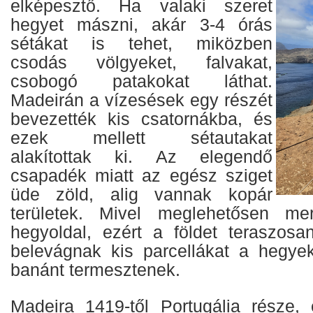
elképesztő. Ha valaki szeret
hegyet mászni, akár 3-4 órás
sétákat is tehet, miközben
csodás völgyeket, falvakat,
csobogó patakokat láthat.
Madeirán a vízesések egy részét
bevezették kis csatornákba, és
ezek mellett sétautakat
alakítottak ki. Az elegendő
csapadék miatt az egész sziget
üde zöld, alig vannak kopár
területek. Mivel meglehetősen me
hegyoldal, ezért a földet teraszosa
belevágnak kis parcellákat a hegyekb
banánt termesztenek.
Madeira 1419-től Portugália része, 