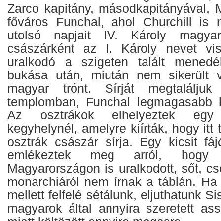
Zarco kapitány, másodkapitányával, M
főváros Funchal, ahol Churchill is nya
utolsó napjait IV. Károly magyar
császárként az I. Károly nevet vis
uralkodó a szigeten talált mened
bukása után, miután nem sikerült v
magyar trónt. Sírját megtalálju
templomban, Funchal legmagasabb h
Az osztrákok elhelyeztek egy
kegyhelynél, amelyre kiírták, hogy itt 
osztrák császár sírja. Egy kicsit fá
emlékeztek meg arról, hogy 
Magyarországon is uralkodott, sőt, cse
monarchiáról nem írnak a táblán. Ha
mellett felfelé sétálunk, eljuthatunk Si
magyarok által annyira szeretett as