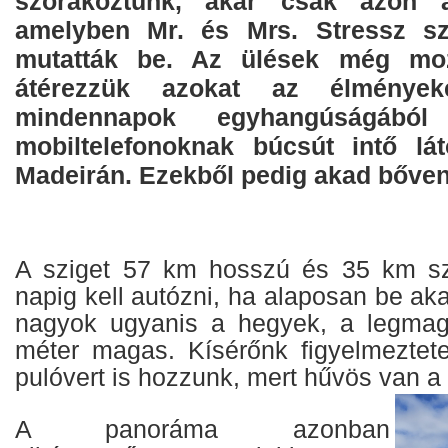
szórakoztunk, akár csak azon a 
amelyben Mr. és Mrs. Stressz szi
mutatták be. Az ülések még moz
átérezzük azokat az élménye
mindennapok egyhangúságából
mobiltelefonoknak búcsút intő lá
Madeirán. Ezekből pedig akad bőven
A sziget 57 km hosszú és 35 km sz
napig kell autózni, ha alaposan be aka
nagyok ugyanis a hegyek, a legma
méter magas. Kísérőnk figyelmeztet
pulóvert is hozzunk, mert hűvös van a
A panoráma azonban