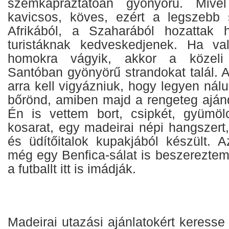
szemkápráztatóan gyönyörű. Mivel
kavicsos, köves, ezért a legszebb 
Afrikából, a Szaharából hozattak
turistáknak kedveskedjenek. Ha val
homokra vágyik, akkor a közeli 
Santóban gyönyörű strandokat talál. 
arra kell vigyázniuk, hogy legyen nál
bőrönd, amiben majd a rengeteg ajánd
Én is vettem bort, csipkét, gyümölc
kosarat, egy madeirai népi hangszert
és üdítőitalok kupakjából készült. A
még egy Benfica-sálat is beszerezte
a futballt itt is imádják.
Madeirai utazási ajánlatokért keresse