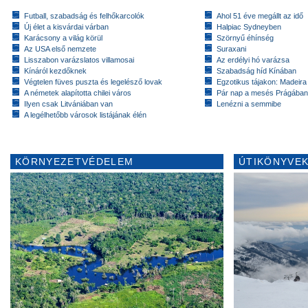
Futball, szabadság és felhőkarcolók
Ahol 51 éve megállt az idő
Új élet a kisvárdai várban
Halpiac Sydneyben
Karácsony a világ körül
Szörnyű éhínség
Az USA első nemzete
Suraxani
Lisszabon varázslatos villamosai
Az erdélyi hó varázsa
Kínáról kezdőknek
Szabadság híd Kínában
Végtelen füves puszta és legelésző lovak
Egzotikus tájakon: Madeira 
A németek alapította chilei város
Pár nap a mesés Prágában
Ilyen csak Litvániában van
Lenézni a semmibe
A legélhetőbb városok listájának élén
KÖRNYEZETVÉDELEM
ÚTIKÖNYVEK