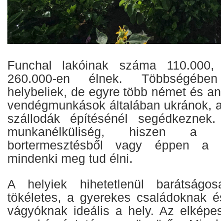
Funchal lakóinak száma 110.000,
260.000-en élnek. Többségébe
helybeliek, de egyre több német és ang
vendégmunkások általában ukránok, ak
szállodák építésénél segédkeznek
munkanélküliség, hiszen a t
bortermesztésből vagy éppen a cs
mindenki meg tud élni.
A helyiek hihetetlenül barátságo
tökéletes, a gyerekes családoknak é
vágyóknak ideális a hely. Az elképe