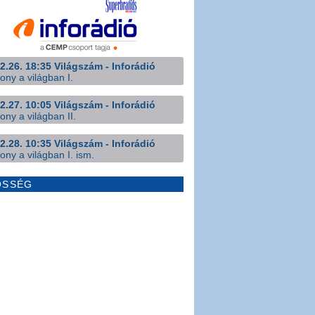
2.26. 18:35 Világszám - Inforádió
ony a világban I.
2.27. 10:05 Világszám - Inforádió
ony a világban II.
2.28. 10:35 Világszám - Inforádió
ony a világban I. ism.
ÖSSÉG