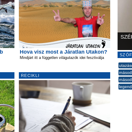
SZÉ
bb
Hova visz most a Járatlan Utakon?
SZÓF
Mindjárt itt a független világutazók idei fesztiválja
utazás
másod
RECIKLI
másod
legend
--