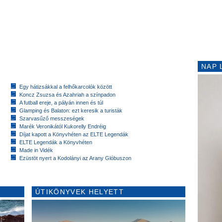
NAP 
Egy hátizsákkal a felhőkarcolók között
Koncz Zsuzsa és Azahriah a színpadon
A futball ereje, a pályán innen és túl
Glamping és Balaton: ezt keresik a turisták
Szarvasűző messzeségek
Marék Veronikától Kukorelly Endréig
Díjat kapott a Könyvhéten az ELTE Legendák
ELTE Legendák a Könyvhéten
Made in Vidék
Ezüstöt nyert a Kodolányi az Arany Glóbuszon
ÚTIKÖNYVEK HELYETT