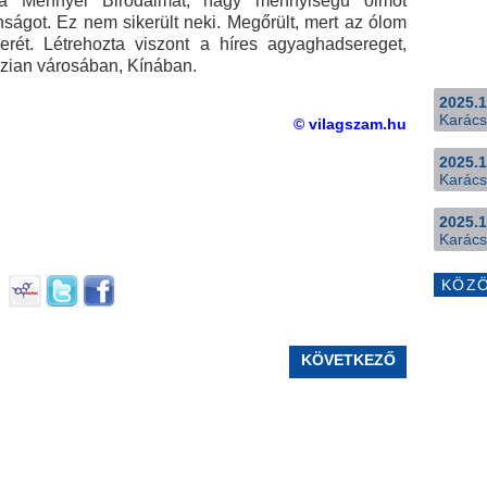
e a Mennyei Birodalmat, nagy mennyiségű ólmot
anságot. Ez nem sikerült neki. Megőrült, mert az ólom
erét. Létrehozta viszont a híres agyaghadsereget,
szian városában, Kínában.
2025.1
Karács
© vilagszam.hu
2025.1
Karács
2025.1
Karács
KÖZ
KÖVETKEZŐ