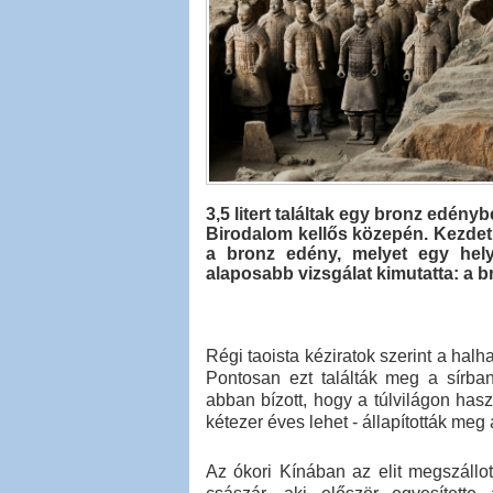
3,5 litert találtak egy bronz edé
Birodalom kellős közepén. Kezdetb
a bronz edény, melyet egy hely
alaposabb vizsgálat kimutatta: a br
Régi taoista kéziratok szerint a halhat
Pontosan ezt találták meg a sírba
abban bízott, hogy a túlvilágon haszn
kétezer éves lehet - állapították meg 
Az ókori Kínában az elit megszállot