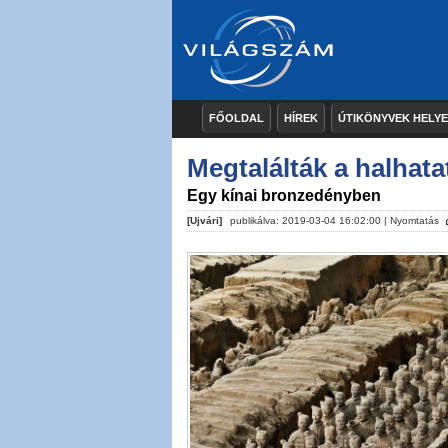
FŐOLDAL
HÍREK
ÚTIKÖNYVEK HELY
Megtalálták a halhatat
Egy kínai bronzedényben
[Ujvári]
publikálva: 2019-03-04 16:02:00 |
Nyomtatás