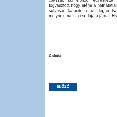
császár, aki először egyesített
fogyasztott, hogy elérje a halhatatl
súlyosan károsította az idegrendsz
melynek ma is a csodájára járnak H
Galéria:
ELŐZŐ