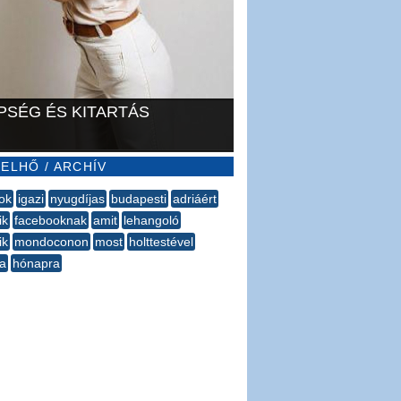
PSÉG ÉS KITARTÁS
ELHŐ / ARCHÍV
ok
igazi
nyugdíjas
budapesti
adriáért
ik
facebooknak
amit
lehangoló
ik
mondoconon
most
holttestével
a
hónapra