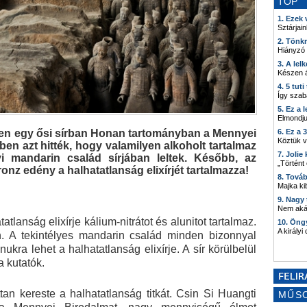
TOP
1. Ezek
Sztárjain
2. Tönk
Hiányzó
3. A lel
Készen á
4. 5 tut
Így szab
5. Ez a 
Elmondju
nyben egy ősi sírban Honan tartományban a Mennyei
6. Ez a 
Köztük 
en azt hitték, hogy valamilyen alkoholt tartalmaz
7. Joli
i mandarin család sírjában leltek. Később, az
„Történt
onz edény a halhatatlanság elixírjét tartalmazza!
8. Tová
Majka kib
9. Nagy
Nem akár
atlanság elixírje kálium-nitrátot és alunitot tartalmaz.
10. Öng
A királyi
n. A tekintélyes mandarin család minden bizonnyal
ukra lehet a halhatatlanság elixírje. A sír körülbelül
a kutatók.
tan kereste a halhatatlanság titkát. Csin Si Huangti
MŰS