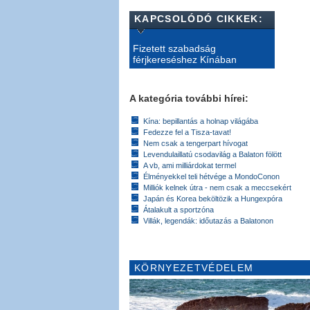
KAPCSOLÓDÓ CIKKEK:
Fizetett szabadság
férjkereséshez Kínában
A kategória további hírei:
Kína: bepillantás a holnap világába
Fedezze fel a Tisza-tavat!
Nem csak a tengerpart hívogat
Levendulaillatú csodavilág a Balaton fölött
A vb, ami milliárdokat termel
Élményekkel teli hétvége a MondoConon
Milliók kelnek útra - nem csak a meccsekért
Japán és Korea beköltözik a Hungexpóra
Átalakult a sportzóna
Villák, legendák: időutazás a Balatonon
KÖRNYEZETVÉDELEM