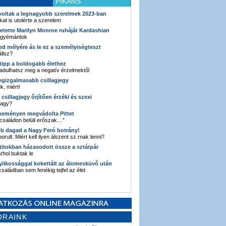
PIKÁNS
 voltak a legnagyobb szerelmek 2023-ban
kat is utolérte a szerelem
retette Marilyn Monroe ruháját Kardashian
 gyémántok
ked mélyére ás le ez a személyiségteszt
llsz?
i tipp a boldogabb élethez
adulhatsz meg a negatív érzelmektől
legizgalmasabb csillagjegy
k, miért!
3 csillagjegy őrjítően érzéki és szexi
vagy?
e keményen megvádolta Pittet
 családon belüli erőszak…”
bb dagad a Nagy Feró botrány!
orult: Miért kell ilyen álszent sz.rnak lenni?
 titokban házasodott össze a sztárpár
hol buktak le
yilkossággal kokettált az álomesküvő után
 családban sem fenékig tejfel az élet
ORAINK