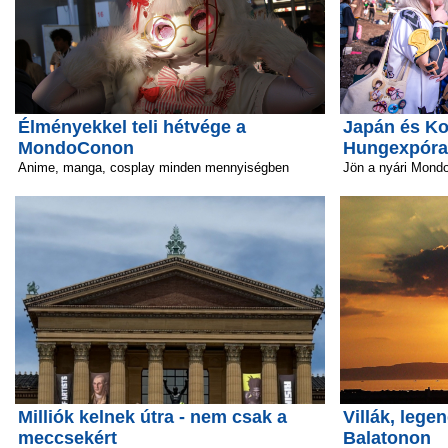
Élményekkel teli hétvége a
Japán és Ko
MondoConon
Hungexpóra
Anime, manga, cosplay minden mennyiségben
Jön a nyári Mond
Milliók kelnek útra - nem csak a
Villák, lege
meccsekért
Balatonon