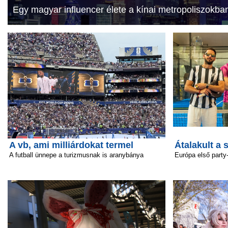
Egy magyar influencer élete a kínai metropoliszokba
A vb, ami milliárdokat termel
Átalakult a 
A futball ünnepe a turizmusnak is aranybánya
Európa első party-