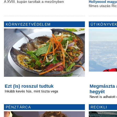
A XVIII. kupán taroltak a mezőnyben
Hollywood magya
filmes utazás Ri
KÖRNYEZETVÉDELEM
ÚTIKÖNYVEK
Ezt (is) rosszul tudtuk
Megmászta a
hegyét
Inkább kevés hús, mint tiszta vega
Nevet is adhatott 
PÉNZTÁRCA
RECIKLI