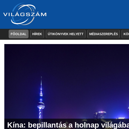
FŐOLDAL
HÍREK
ÚTIKÖNYVEK HELYETT
MÉDIASZEREPLÉS
KÖ
Kína: bepillantás a holnap világáb