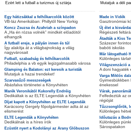
Ezért lett a futball a turizmus új sztárja
Mutatjuk a déli par
Egy hátizsákkal a felhőkarcolók között
Made in Vidék
VB-láz Amerikában: Phillytől New Yorkig
Gasztronómiai kö
Koncz Zsuzsa és Azahriah a színpadon
Új élet a kisvárda
A „Ha én rózsa volnék” mindkét előadótól
Régészeti feltár
elhangzik
​Átadták a Kiss Te
Százezer forinto
A futball ereje, a pályán innen és túl
Így alakítja át a világbajnokság a világ
babóti iskolás
nagyvárosait
Már látogatható H
Különleges tárla
Futball, szabadság és felhőkarcolók
Philadelphia a vb egyik legizgalmasabb városa
​Világszenzáció 
A doni hagyaték e
Glamping és Balaton: ezt keresik a turisták
Mutatjuk a hazai trendeket!
Varga Miklós dal
Gyimesbükkben Lu
Szarvasűző messzeségek
Abásfalva történetei a Könyvhéten
énekessel
Marék Veronikától Kukorelly Endréig
Várak, panorámá
Dedikáltak is az ELTE Legendák a Könyvhéten
Felfedeztük az o
régióját
Díjat kapott a Könyvhéten az ELTE Legendák
Karácsony Gergely főpolgármester adta át az
Tűzzsonglőrök, l
elismerést
Különleges hétv
ELTE Legendák a Könyvhéten
Időutazás a Bodr
Dedikálnak is a híres írók
Különleges pünk
Sárospatakon
Ezüstöt nyert a Kodolányi az Arany Glóbuszon