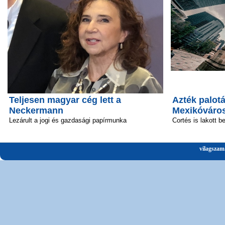
Teljesen magyar cég lett a
Azték palotá
Neckermann
Mexikóváro
Lezárult a jogi és gazdasági papírmunka
Cortés is lakott b
vilagszam