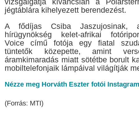
vizsgálgatja kíváncsian a Polarster
jégtáblára kihelyezett berendezést.
A fődíjas Csiba Jaszujosinak, 
hírügynökség kelet-afrikai fotóripo
Voice című fotója egy fiatal szudá
tüntetők közepette, amint ver
áramkimaradás miatt sötétbe borult ka
mobiltelefonjaik lámpáival világítják m
Nézze meg Horváth Eszter fotói Instagram
(Forrás: MTI)