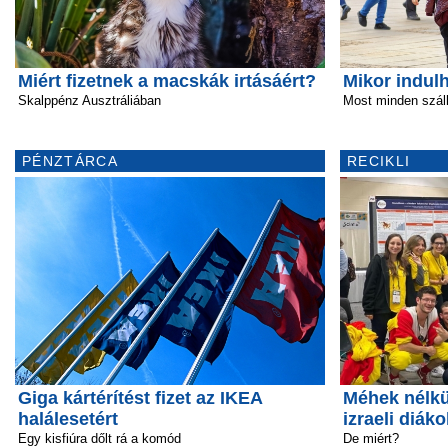
Miért fizetnek a macskák irtásáért?
Mikor indulh
Skalppénz Ausztráliában
Most minden szál
PÉNZTÁRCA
RECIKLI
Giga kártérítést fizet az IKEA
Méhek nélkü
halálesetért
izraeli diáko
Egy kisfiúra dőlt rá a komód
De miért?