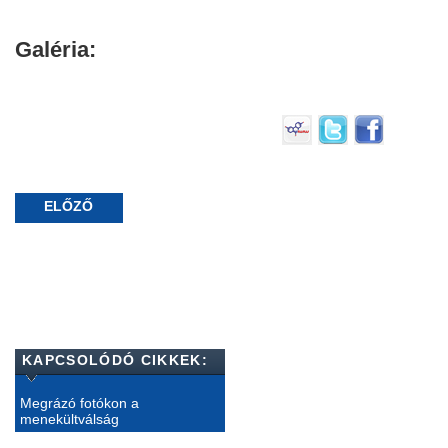
Galéria:
ELŐZŐ
KAPCSOLÓDÓ CIKKEK:
Megrázó fotókon a
menekültválság