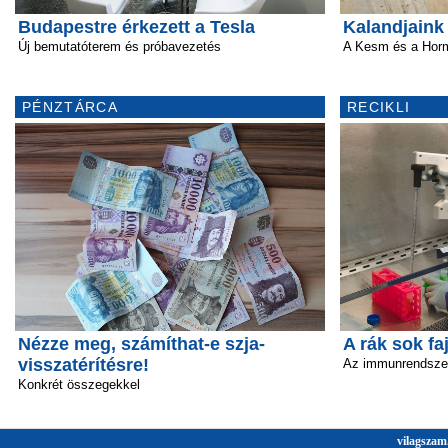
Budapestre érkezett a Tesla
Kalandjaink 
Új bemutatóterem és próbavezetés
A Kesm és a Horm
PÉNZTÁRCA
RECIKLI
Nézze meg, számíthat-e szja-
A rák sok fa
visszatérítésre!
Az immunrendszer 
Konkrét összegekkel
vilagszam