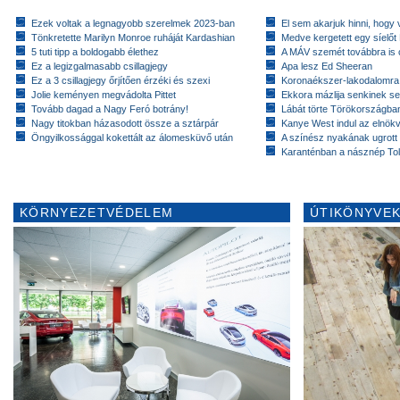
Ezek voltak a legnagyobb szerelmek 2023-ban
El sem akarjuk hinni, hogy 
Tönkretette Marilyn Monroe ruháját Kardashian
Medve kergetett egy síelőt
5 tuti tipp a boldogabb élethez
A MÁV szemét továbbra is cs
Ez a legizgalmasabb csillagjegy
Apa lesz Ed Sheeran
Ez a 3 csillagjegy őrjítően érzéki és szexi
Koronaékszer-lakodalomra
Jolie keményen megvádolta Pittet
Ekkora mázlija senkinek se
Tovább dagad a Nagy Feró botrány!
Lábát törte Törökországban
Nagy titokban házasodott össze a sztárpár
Kanye West indul az elnök
Öngyilkossággal kokettált az álomesküvő után
A színész nyakának ugrott
Karanténban a násznép To
KÖRNYEZETVÉDELEM
ÚTIKÖNYVEK