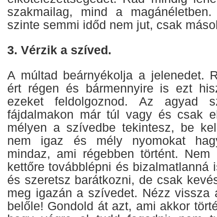
szakmailag, mind a magánéletben.
szinte semmi időd nem jut, csak máso
3. Vérzik a szíved.
A múltad beárnyékolja a jelenedet. 
ért régen és bármennyire is ezt his
ezeket feldolgoznod. Az agyad s
fájdalmakon már túl vagy és csak e
mélyen a szívedbe tekintesz, be kel
nem igaz és mély nyomokat hagy
mindaz, ami régebben történt. Nem 
kettőre továbblépni és bizalmatlanná i
és szeretsz barátkozni, de csak kevé
meg igazán a szívedet. Nézz vissza a
belőle! Gondold át azt, ami akkor tört