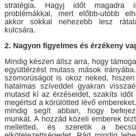
stratégia. Hagyj időt magadra i
problémákkal, mert előbb-utóbb el
akkor sokkal nehezebb lesz rátal
kulcsára.
2. Nagyon figyelmes és érzékeny va
Mindig készen állsz arra, hogy támoga
együttérzést mutass mások irányába
szomorúságot is okoz neked, hiszen 
hatalmas szíveddel gyakran visszaé
mutasd ki az érzéseidet, szakíts időt
megértsd a körülötted lévő embereket.
mindig segít abban, hogy befeje
munkát. A hozzád közeli emberek bi
melletted, és szeretik a becsü
elkötelezettségedet. Rád mindig lehe