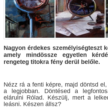
Nagyon érdekes személyiségteszt kö
amely mindössze egyetlen kérdé
rengeteg titokra fény derül belőle.
Nézz rá a fenti képre, majd döntsd el,
a legjobban. Döntésed a legfontos
elárulni Rólad. Készülj, mert a lelk
leásni. Készen állsz?