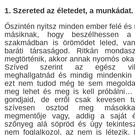
1. Szereted az életedet, a munkádat.
Őszintén nyitsz minden ember felé és 
másiknak, hogy beszélhessen a 
szakmádban is örömödet leled, van
baráti társaságod. Ritkán monda
megtörténik, akkor annak nyomós oka 
Szíved szerint az egész vil
meghallgatnád és mindig mindenkin 
ezt nem tudod még te sem megoldani
meg lehet és meg is kell próbálni…
gondjaid, de erről csak kevesen 
szívesen osztod meg másokk
megmentője vagy, addig a saját é
szőnyeg alá söpröd és úgy tekintes
nem foglalkozol, az nem is létezik.