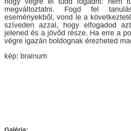
hogy végre el tudd fogadni: nem 
megváltoztatni. Fogd fel tanul
eseményekből, vond le a következteté
szíveden azzal, hogy elfogadod az
jelened és a jövőd része. Ha erre a po
végre igazán boldognak érezheted ma
kép: brainum
Galéria: