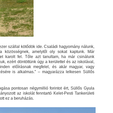
 ezer szállal kötődök ide. Családi hagyomány nálunk,
a közösségnek, amelytől oly sokat kaptunk. Már
 karolt fel. Tőle azt tanultam, ha már csinálunk
juk, ezért döntöttünk úgy a kerülettel és az iskolával,
inden előírásnak megfelel, és akár magyar, vagy
sére is alkalmas.” – magyarázza lelkesen Süllős
ása pontosan négymillió forintot ért, Süllős Gyula
ozott az iskolát fenntartó Kelet-Pesti Tankerületi
tt ez a beruházás.