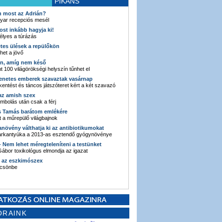
PIKÁNS
an most az Adrián?
yar recepciós mesél
ost inkább hagyja ki!
élyes a túrázás
etes ülések a repülőkön
ehet a jövő
en, amíg nem késő
t 100 világörökségi helyszín tűnhet el
enetes emberek szavaztak vasárnap
entést és táncos játszóteret kért a két szavazó
 az amish szex
ombolás után csak a férj
s Tamás barátom emlékére
 a műrepülő világbajnok
anövény válthatja ki az antibiotikumokat
sarkantyúka a 2013-as esztendő gyógynövénye
 - Nem lehet méregteleníteni a testünket
ábor toxikológus elmondja az igazat
n az eszkimószex
lcsönbe
ORAINK