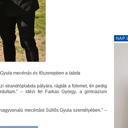
NAP 
 Gyula mecénás és főszerepben a labda
zi strandröplabda pályára, rágták a fülemet, én pedig
rdultam.” – idézi fel Farkas György, a gimnázium
y nagyvonalú mecénást Süllős Gyula személyében.” –