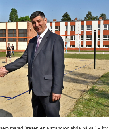
g sem marad üresen ez a strandröplabda pálya.” – így