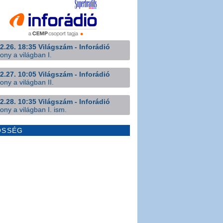
2.26. 18:35 Világszám - Inforádió
ony a világban I.
2.27. 10:05 Világszám - Inforádió
ony a világban II.
2.28. 10:35 Világszám - Inforádió
ony a világban I. ism.
ÖSSÉG