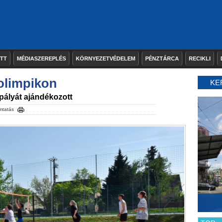
ETT
MÉDIASZEREPLÉS
KÖRNYEZETVÉDELEM
PÉNZTÁRCA
RECIKLI
 olimpikon
KE
ályát ajándékozott
mtatás