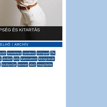
PSÉG ÉS KITARTÁS
ELHŐ / ARCHÍV
sztő
emeletes
randevú
színpad
Ők
k
dollárt
kirk
katonatiszt
kézigránát
k
királynője
termet
alsó
megölette