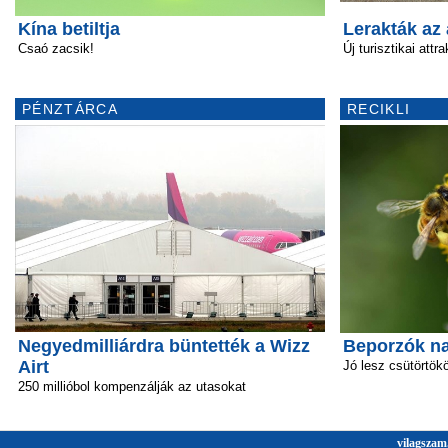
Kína betiltja
Lerakták az
Csaó zacsik!
Új turisztikai attr
PÉNZTÁRCA
RECIKLI
Negyedmilliárdra büntették a Wizz
Beporzók n
Airt
Jó lesz csütörtök
250 millióbol kompenzálják az utasokat
vilagszam