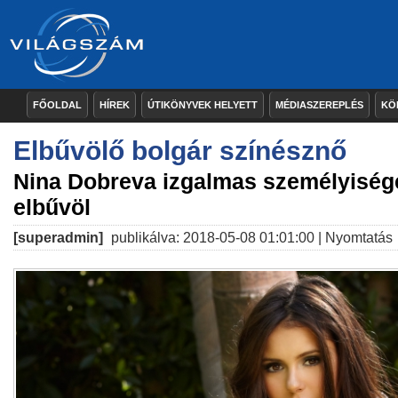
FŐOLDAL
HÍREK
ÚTIKÖNYVEK HELYETT
MÉDIASZEREPLÉS
KÖ
Elbűvölő bolgár színésznő
Nina Dobreva izgalmas személyiség
elbűvöl
[superadmin]
publikálva: 2018-05-08 01:01:00 |
Nyomtatás