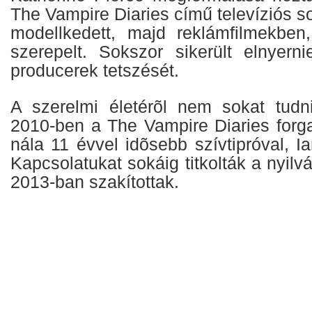
The Vampire Diaries című televíziós s
modellkedett, majd reklámfilmekben
szerepelt. Sokszor sikerült elnyer
producerek tetszését.
A szerelmi életérõl nem sokat tudni
2010-ben a The Vampire Diaries forga
nála 11 évvel idõsebb szívtipróval, I
Kapcsolatukat sokáig titkolták a nyilv
2013-ban szakítottak.