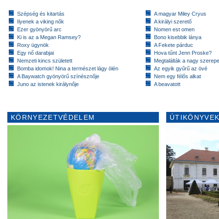
Szépség és kitartás
A magyar Miley Cryus
Ilyenek a viking nők
A királyi szerető
Ezer gyönyörű arc
Nomen est omen
Ki is az a Megan Ramsey?
Bono kisebbik lánya
Roxy ügynök
A Fekete párduc
Egy nő darabjai
Hova tűnt Jenn Proske?
Nemzeti kincs született
Megtalálták a nagy szerep
Bomba idomok! Nina a természet lágy ölén
Az egyik gyűrű az övé
A Baywatch gyönyörű színésznője
Nem egy félős alkat
Juno az istenek királynője
A beavatott
KÖRNYEZETVÉDELEM
ÚTIKÖNYVEK