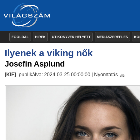
FŐOLDAL
HÍREK
ÚTIKÖNYVEK HELYETT
MÉDIASZEREPLÉS
KÖ
Ilyenek a viking nők
Josefin Asplund
[KIF]
publikálva: 2024-03-25 00:00:00 |
Nyomtatás