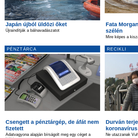
Japán újból üldözi őket
Fata Morga
szélén
Újraindítják a bálnavadászatot
Mire képes a kisz
PÉNZTÁRCA
RECIKLI
Csengett a pénztárgép, de áfát nem
Durván terje
fizetett
koronavírus
Adatvagyona alapján bírságolt meg egy céget a
Ne utazzanak Vu