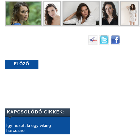
ELŐZŐ
KAPCSOLÓDÓ CIKKEK:
Így nézett ki egy viking
harcosnő