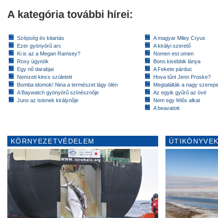
A kategória további hírei:
Szépség és kitartás
A magyar Miley Cryus
Ezer gyönyörű arc
A királyi szerető
Ki is az a Megan Ramsey?
Nomen est omen
Roxy ügynök
Bono kisebbik lánya
Egy nő darabjai
A Fekete párduc
Nemzeti kincs született
Hova tűnt Jenn Proske?
Bomba idomok! Nina a természet lágy ölén
Megtalálták a nagy szerep
A Baywatch gyönyörű színésznője
Az egyik gyűrű az övé
Juno az istenek királynője
Nem egy félős alkat
A beavatott
KÖRNYEZETVÉDELEM
ÚTIKÖNYVEK