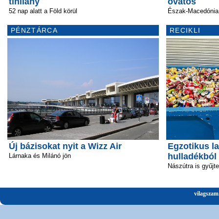
tinilány
óvatos
52 nap alatt a Föld körül
Észak-Macedónia 
PÉNZTÁRCA
RECIKLI
Új bázisokat nyit a Wizz Air
Egzotikus la
hulladékból
Lárnaka és Milánó jön
Nászútra is gyűjt
vilagszam