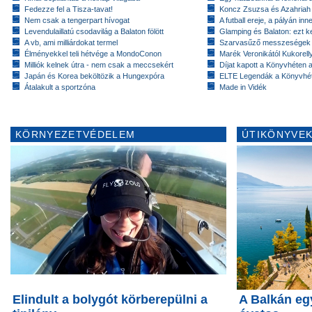
Fedezze fel a Tisza-tavat!
Koncz Zsuzsa és Azahriah
Nem csak a tengerpart hívogat
A futball ereje, a pályán inn
Levendulaillatú csodavilág a Balaton fölött
Glamping és Balaton: ezt ke
A vb, ami milliárdokat termel
Szarvasűző messzeségek
Élményekkel teli hétvége a MondoConon
Marék Veronikától Kukorell
Milliók kelnek útra - nem csak a meccsekért
Díjat kapott a Könyvhéten
Japán és Korea beköltözik a Hungexpóra
ELTE Legendák a Könyvhé
Átalakult a sportzóna
Made in Vidék
KÖRNYEZETVÉDELEM
ÚTIKÖNYVEK
Elindult a bolygót körberepülni a
A Balkán eg