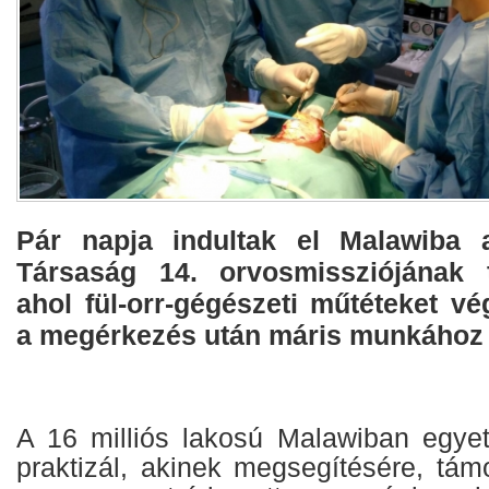
Pár napja indultak el Malawiba 
Társaság 14. orvosmissziójának t
ahol fül-orr-gégészeti műtéteket v
a megérkezés után máris munkához l
A 16 milliós lakosú Malawiban egyetl
praktizál, akinek megsegítésére, tá