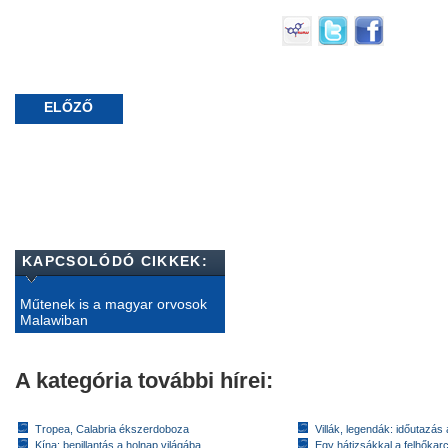
ELŐZŐ
KAPCSOLÓDÓ CIKKEK:
Műtenek is a magyar orvosok
Malawiban
A kategória további hírei:
Tropea, Calabria ékszerdoboza
Villák, legendák: időutazás
Kína: bepillantás a holnap világába
Egy hátizsákkal a felhőkarc