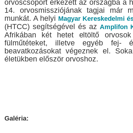
orvoscsoport érkezett az országba a 
14. orvosmissziójának tagjai már 
munkát. A helyi
Magyar Kereskedelmi és
(HTCC) segítségével és az
Amplifon K
Afrikában két hetet eltöltő orvoso
fülműtéteket, illetve egyéb fej- 
beavatkozásokat végeznek el. Soka
életükben először orvoshoz.
Galéria: