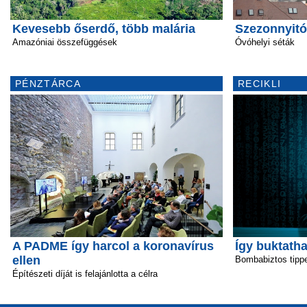
Kevesebb őserdő, több malária
Szezonnyit
Amazóniai összefüggések
Óvóhelyi séták
PÉNZTÁRCA
RECIKLI
A PADME így harcol a koronavírus
Így buktatha
ellen
Bombabiztos tipp
Építészeti díját is felajánlotta a célra