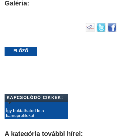
Galéria:
ELŐZŐ
KAPCSOLÓDÓ CIKKEK:
Így buktathatod le a
kamuprofilokat
A kategória további hírei: