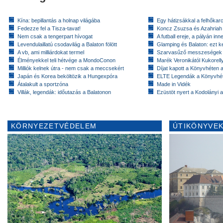
Kína: bepillantás a holnap világába
Egy hátizsákkal a felhőkarc
Fedezze fel a Tisza-tavat!
Koncz Zsuzsa és Azahriah
Nem csak a tengerpart hívogat
A futball ereje, a pályán inn
Levendulaillatú csodavilág a Balaton fölött
Glamping és Balaton: ezt ke
A vb, ami milliárdokat termel
Szarvasűző messzeségek
Élményekkel teli hétvége a MondoConon
Marék Veronikától Kukorell
Milliók kelnek útra - nem csak a meccsekért
Díjat kapott a Könyvhéten
Japán és Korea beköltözik a Hungexpóra
ELTE Legendák a Könyvhé
Átalakult a sportzóna
Made in Vidék
Villák, legendák: időutazás a Balatonon
Ezüstöt nyert a Kodolányi
KÖRNYEZETVÉDELEM
ÚTIKÖNYVEK