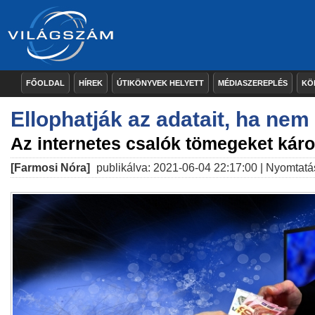
FŐOLDAL
HÍREK
ÚTIKÖNYVEK HELYETT
MÉDIASZEREPLÉS
KÖ
Ellophatják az adatait, ha nem 
Az internetes csalók tömegeket kár
[Farmosi Nóra]
publikálva: 2021-06-04 22:17:00 |
Nyomtatá