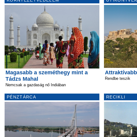
KÖRNYEZETVÉDELEM
ÚTIKÖNYVEK
Magasabb a szeméthegy mint a
Attraktívabb
Tádzs Mahal
Rendbe teszik
Nemcsak a gazdaság nő Indiában
PÉNZTÁRCA
RECIKLI