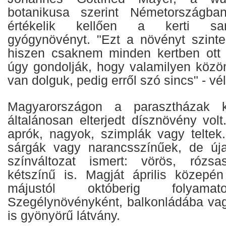
botanikusa szerint Németország
értékelik kellően a kerti sar
gyógynövényt. "Ezt a növényt szinte
hiszen csaknem minden kertben ott v
úgy gondolják, hogy valamilyen köz
van dolguk, pedig erről szó sincs" - vé
Magyarországon a parasztházak ke
általánosan elterjedt dísznövény volt
aprók, nagyok, szimplák vagy telte
sárgák vagy narancsszínűek, de új
színváltozat ismert: vörös, rózs
kétszínű is. Magját április közepé
májustól októberig folyamat
Szegélynövényként, balkonládába vag
is gyönyörű látvány.