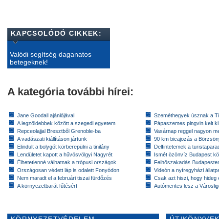
KAPCSOLÓDÓ CIKKEK:
Valódi segítség daganatos
betegeknek!
A kategória további hírei:
Jane Goodall ajánlójával
Szeméthegyek úsznak a T
A legzöldebbek között a szegedi egyetem
Pápaszemes pingvin kelt k
Repceolajjal Bresztből Grenoble-ba
Vasárnap reggel nagyon m
A vadászati kiállításon jártunk
90 km bicajozás a Börzsö
Elindult a bolygót körberepülni a tinilány
Delfintetemek a turistapar
Lendületet kapott a hűvösvölgyi Nagyrét
Ismét özönvíz Budapest k
Élhetetlenné válhatnak a trópusi országok
Felhőszakadás Budapeste
Országosan védett láp is odalett Fonyódon
Videón a nyíregyházi állatp
Nem maradt el a februári tiszai fürdőzés
Csak azt hiszi, hogy hideg 
A környezetbarát fűtésért
Autómentes lesz a Városlig