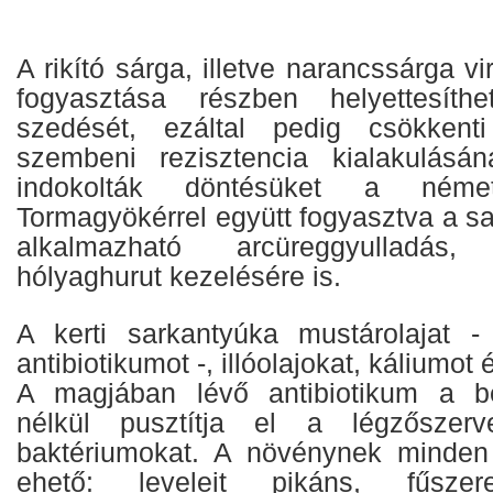
A rikító sárga, illetve narancssárga 
fogyasztása részben helyettesíthet
szedését, ezáltal pedig csökkent
szembeni rezisztencia kialakulásá
indokolták döntésüket a néme
Tormagyökérrel együtt fogyasztva a sa
alkalmazható arcüreggyulladás
hólyaghurut kezelésére is.
A kerti sarkantyúka mustárolajat -
antibiotikumot -, illóolajokat, káliumot 
A magjában lévő antibiotikum a bél
nélkül pusztítja el a légzőszer
baktériumokat. A növénynek minden f
ehető: leveleit pikáns, fűsze