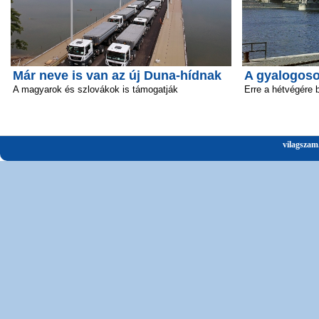
Már neve is van az új Duna-hídnak
A gyalogosok
A magyarok és szlovákok is támogatják
Erre a hétvégére 
vilagszam