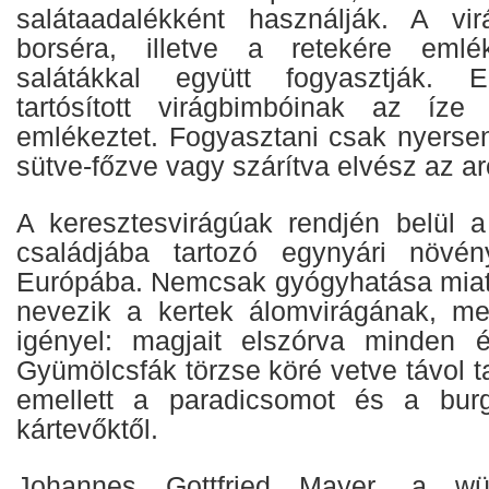
salátaadalékként használják. A v
borséra, illetve a retekére emléke
salátákkal együtt fogyasztják. E
tartósított virágbimbóinak az íze
emlékeztet. Fogyasztani csak nyersen
sütve-főzve vagy szárítva elvész az a
A keresztesvirágúak rendjén belül a
családjába tartozó egynyári növén
Európába. Nemcsak gyógyhatása miat
nevezik a kertek álomvirágának, me
igényel: magjait elszórva minden é
Gyümölcsfák törzse köré vetve távol ta
emellett a paradicsomot és a bur
kártevőktől.
Johannes Gottfried Mayer, a wü