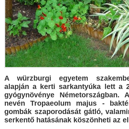
A würzburgi egyetem szakembe
alapján a kerti sarkantyúka lett a
gyógynövénye Németországban. A
nevén Tropaeolum majus - baktér
gombák szaporodását gátló, valamin
serkentő hatásának köszönheti az el