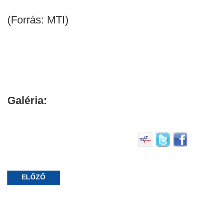
(Forrás: MTI)
Galéria:
ELŐZŐ