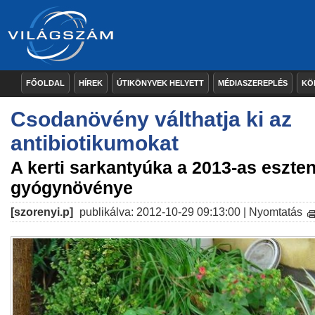
FŐOLDAL
HÍREK
ÚTIKÖNYVEK HELYETT
MÉDIASZEREPLÉS
KÖ
Csodanövény válthatja ki az
antibiotikumokat
A kerti sarkantyúka a 2013-as eszte
gyógynövénye
[szorenyi.p]
publikálva: 2012-10-29 09:13:00 |
Nyomtatás