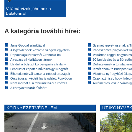
Villámárvizek jöhetnek a
Balatonnál
A kategória további hírei:
Jane Goodall ajánlójával
Szeméthegyek úsznak a T
A legzöldebbek között a szegedi egyetem
Pápaszemes pingvin kelt k
Repceolajjal Bresztből Grenoble-ba
Vasárnap reggel nagyon m
A vadászati kiállításon jártunk
90 km bicajozás a Börzsö
Elindult a bolygót körberepülni a tinilány
Delfintetemek a turistapar
Lendületet kapott a hűvösvölgyi Nagyrét
Ismét özönvíz Budapest k
Élhetetlenné válhatnak a trópusi országok
Videón a nyíregyházi állatp
Országosan védett láp is odalett Fonyódon
Csak azt hiszi, hogy hideg 
Nem maradt el a februári tiszai fürdőzés
Autómentes lesz a Városlig
A környezetbarát fűtésért
KÖRNYEZETVÉDELEM
ÚTIKÖNYVEK