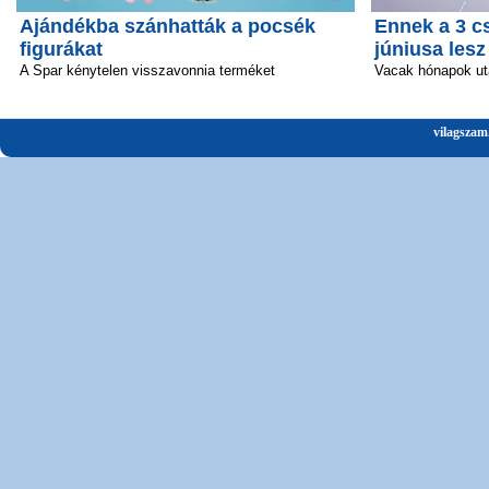
Ajándékba szánhatták a pocsék
Ennek a 3 c
figurákat
júniusa lesz
A Spar kénytelen visszavonnia terméket
Vacak hónapok ut
vilagszam