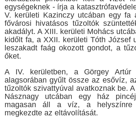
egységeknek - írja a katasztrófavéde
V. kerületi Kazinczy utcában egy fa a
fővárosi hivatásos tűzoltók szüntett
akadályt. A XIII. kerületi Mohács utc
kidőlt fa, a XXII. kerületi Tóth Józse
leszakadt faág okozott gondot, a tűzol
őket.
A IV. kerületben, a Görgey Artúr
alagsorában gyűlt össze az esővíz, a
tűzoltók szivattyúval avatkoznak be. A 
Násznagy utcában egy ház pincé
magasan áll a víz, a helyszínre 
megkezdte az eltávolítását.