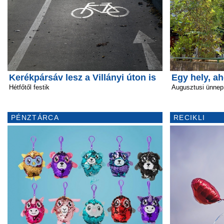
Kerékpársáv lesz a Villányi úton is
Egy hely, a
Hétfőtől festik
Augusztusi ünnep
PÉNZTÁRCA
RECIKLI