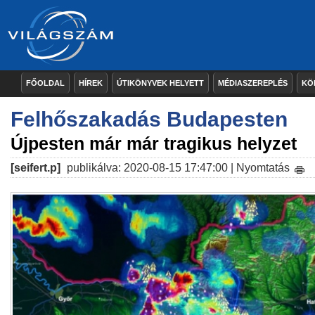
FŐOLDAL
HÍREK
ÚTIKÖNYVEK HELYETT
MÉDIASZEREPLÉS
KÖ
Felhőszakadás Budapesten
Újpesten már már tragikus helyzet
[seifert.p]
publikálva: 2020-08-15 17:47:00 |
Nyomtatás