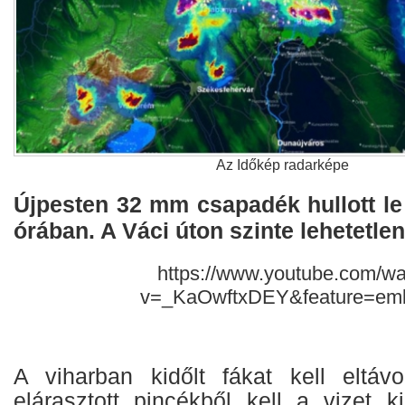
Az Időkép radarképe
Újpesten 32 mm csapadék hullott le
órában. A Váci úton szinte lehetetle
https://www.youtube.com/w
v=_KaOwftxDEY&feature=em
A viharban kidőlt fákat kell eltávol
elárasztott pincékből kell a vizet k