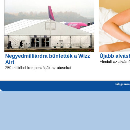
Negyedmilliárdra büntették a Wizz
Újabb alvás
Airt
Elindult az alvás 
250 millióbol kompenzálják az utasokat
vilagszam