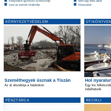
A Baywatch gyönyörű színésznője
Nem egy félős alkat
Juno az istenek királynője
A beavatott
KÖRNYEZETVÉDELEM
ÚTIKÖNYVEK
Szeméthegyek úsznak a Tiszán
Hol nyaralu
Az ár átsodorja a határokon
Egy kis felkészü
indulhatunk
PÉNZTÁRCA
RECIKLI