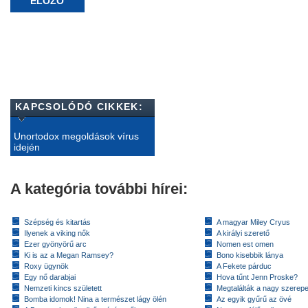
ELŐZŐ
KAPCSOLÓDÓ CIKKEK:
Unortodox megoldások vírus
idején
A kategória további hírei:
Szépség és kitartás
A magyar Miley Cryus
Ilyenek a viking nők
A királyi szerető
Ezer gyönyörű arc
Nomen est omen
Ki is az a Megan Ramsey?
Bono kisebbik lánya
Roxy ügynök
A Fekete párduc
Egy nő darabjai
Hova tűnt Jenn Proske?
Nemzeti kincs született
Megtalálták a nagy szerep
Bomba idomok! Nina a természet lágy ölén
Az egyik gyűrű az övé