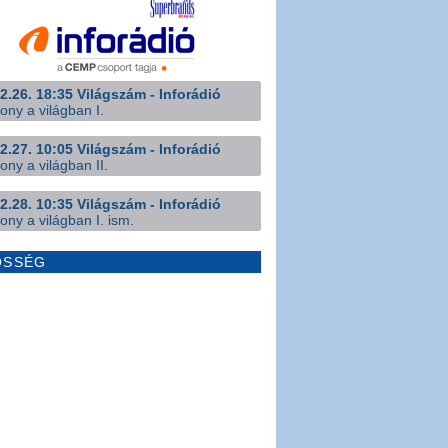
2.26. 18:35 Világszám - Inforádió
ony a világban I.
2.27. 10:05 Világszám - Inforádió
ony a világban II.
2.28. 10:35 Világszám - Inforádió
ony a világban I. ism.
ÖSSÉG