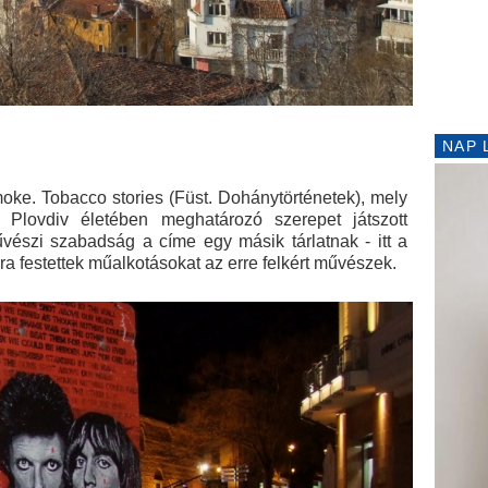
NAP 
oke. Tobacco stories (Füst. Dohánytörténetek), mely
Plovdiv életében meghatározó szerepet játszott
űvészi szabadság a címe egy másik tárlatnak - itt a
kra festettek műalkotásokat az erre felkért művészek.