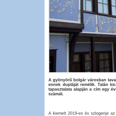
A gyönyörű bolgár városban tavaly
ennek dupláját remélik. Talán ki
tapasztalata alapján a cím egy é
számát.
A kiemelt 2019-es év szlogenje az