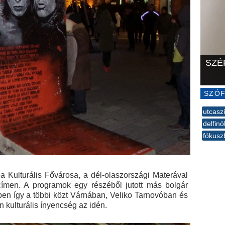
SZÉ
SZÓF
utcasz
delfinö
fókusz
--
pa Kulturális Fővárosa, a dél-olaszországi Materával
címen. A programok egy részéből jutott más bolgár
ben így a többi közt Várnában, Veliko Tarnovóban és
n kulturális ínyencség az idén.