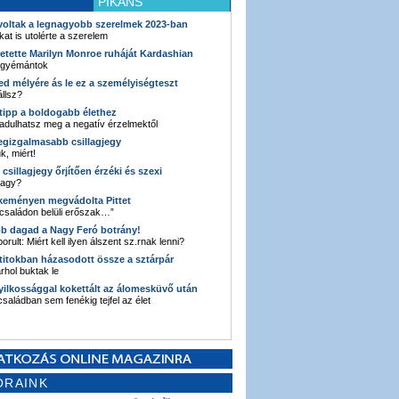
PIKÁNS
 voltak a legnagyobb szerelmek 2023-ban
kat is utolérte a szerelem
retette Marilyn Monroe ruháját Kardashian
 gyémántok
ked mélyére ás le ez a személyiségteszt
llsz?
i tipp a boldogabb élethez
adulhatsz meg a negatív érzelmektől
legizgalmasabb csillagjegy
k, miért!
3 csillagjegy őrjítően érzéki és szexi
vagy?
e keményen megvádolta Pittet
 családon belüli erőszak…”
bb dagad a Nagy Feró botrány!
orult: Miért kell ilyen álszent sz.rnak lenni?
 titokban házasodott össze a sztárpár
hol buktak le
yilkossággal kokettált az álomesküvő után
 családban sem fenékig tejfel az élet
ORAINK