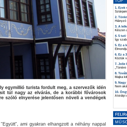
TOP
1. Ezek
Sztárjain
2. Tönk
Hiányzó
3. A lel
Készen á
4. 5 tut
Így szab
5. Ez a 
Elmondju
6. Ez a 
Köztük 
7. Joli
„Történt
8. Tová
Majka kib
9. Nagy
Nem akár
 egymillió turista fordult meg, a szervezők idén
csit túl nagy az elvárás, de a korábbi fővárosok
10. Öng
A királyi
vre szóló elnyerése jelentősen növeli a vendégek
MŰS
 "Együtt", ami gyakran elhangzott a néhány nappal