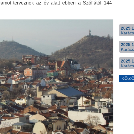
gramot terveznek az év alatt ebben a Szófiától 144
2025.1
Karács
2025.1
Karács
2025.1
Karács
KÖZ