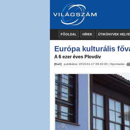
FŐOLDAL
HÍREK
ÚTIKÖNYVEK HELY
Európa kulturális fő
A 6 ezer éves Plovdiv
[Kail]
publikálva: 2019-01-17 09:40:00 |
Nyomtatás