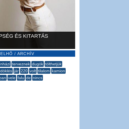
PSÉG ÉS KITARTÁS
ELHŐ / ARCHÍV
ínházi
terveznek
dugók
tölthetjük
ldöklés
jár
220
volt
tilalom
kamion
ban
vele
falu
de
nincs