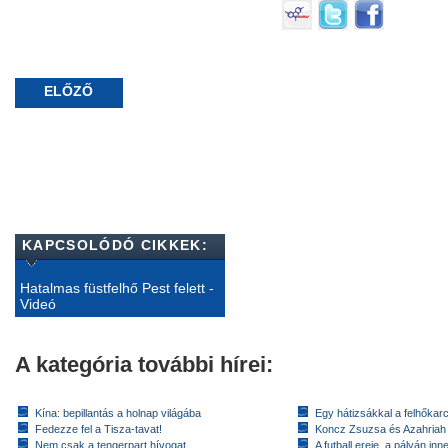
ELŐZŐ
KAPCSOLÓDÓ CIKKEK:
Hatalmas füstfelhő Pest felett -
Videó
A kategória további hírei:
Kína: bepillantás a holnap világába
Egy hátizsákkal a felhőkarc
Fedezze fel a Tisza-tavat!
Koncz Zsuzsa és Azahriah
Nem csak a tengerpart hívogat
A futball ereje, a pályán inn