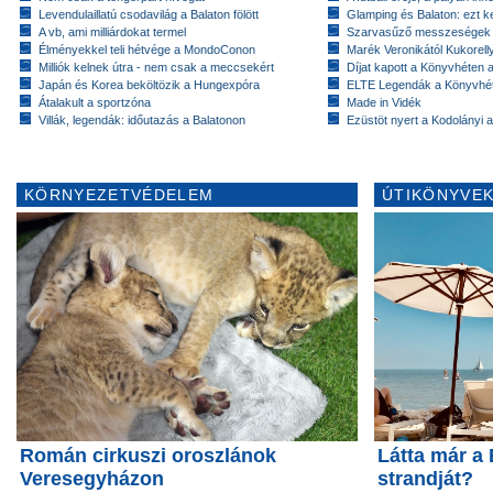
Levendulaillatú csodavilág a Balaton fölött
Glamping és Balaton: ezt ke
A vb, ami milliárdokat termel
Szarvasűző messzeségek
Élményekkel teli hétvége a MondoConon
Marék Veronikától Kukorell
Milliók kelnek útra - nem csak a meccsekért
Díjat kapott a Könyvhéten
Japán és Korea beköltözik a Hungexpóra
ELTE Legendák a Könyvhé
Átalakult a sportzóna
Made in Vidék
Villák, legendák: időutazás a Balatonon
Ezüstöt nyert a Kodolányi
KÖRNYEZETVÉDELEM
ÚTIKÖNYVEK
Román cirkuszi oroszlánok
Látta már a
Veresegyházon
strandját?