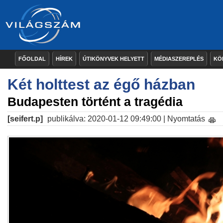
FŐOLDAL
HÍREK
ÚTIKÖNYVEK HELYETT
MÉDIASZEREPLÉS
KÖ
Két holttest az égő házban
Budapesten történt a tragédia
[seifert.p]
publikálva: 2020-01-12 09:49:00 |
Nyomtatás