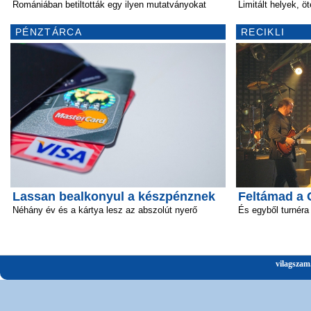
Romániában betiltották egy ilyen mutatványokat
Limitált helyek, ö
PÉNZTÁRCA
RECIKLI
Lassan bealkonyul a készpénznek
Feltámad a 
Néhány év és a kártya lesz az abszolút nyerő
És egyből turnéra 
vilagszam