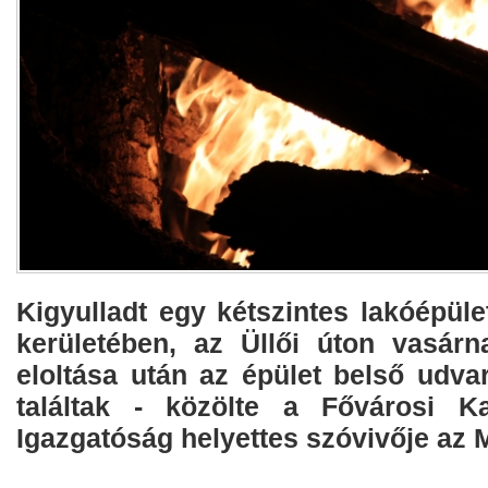
Kigyulladt egy kétszintes lakóépüle
kerületében, az Üllői úton vasárn
eloltása után az épület belső udvar
találtak - közölte a Fővárosi Ka
Igazgatóság helyettes szóvivője az M