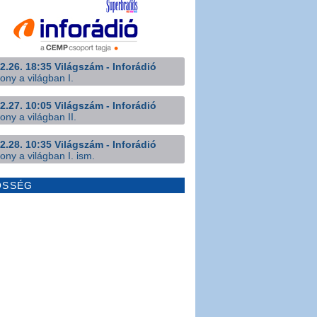
2.26. 18:35 Világszám - Inforádió
ony a világban I.
2.27. 10:05 Világszám - Inforádió
ony a világban II.
2.28. 10:35 Világszám - Inforádió
ony a világban I. ism.
ÖSSÉG