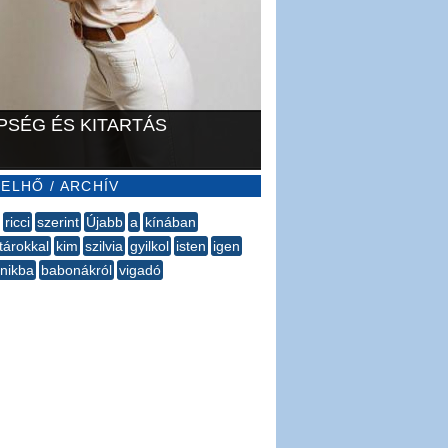
PSÉG ÉS KITARTÁS
ELHŐ / ARCHÍV
ricci
szerint
Újabb
​a
kínában
tárokkal
kim
szilvia
gyilkol
isten
igen
nikba
babonákról
vigadó