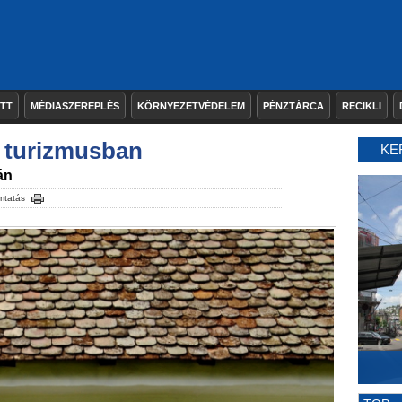
ETT
MÉDIASZEREPLÉS
KÖRNYEZETVÉDELEM
PÉNZTÁRCA
RECIKLI
a turizmusban
KE
án
mtatás