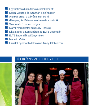
Egy hátizsákkal a felhőkarcolók között
Koncz Zsuzsa és Azahriah a színpadon
A futball ereje, a pályán innen és túl
Glamping és Balaton: ezt keresik a turisták
Szarvasűző messzeségek
Marék Veronikától Kukorelly Endréig
Díjat kapott a Könyvhéten az ELTE Legendák
ELTE Legendák a Könyvhéten
Made in Vidék
Ezüstöt nyert a Kodolányi az Arany Glóbuszon
ÚTIKÖNYVEK HELYETT