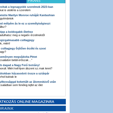
PIKÁNS
 voltak a legnagyobb szerelmek 2023-ban
kat is utolérte a szerelem
retette Marilyn Monroe ruháját Kardashian
 gyémántok
ked mélyére ás le ez a személyiségteszt
llsz?
i tipp a boldogabb élethez
adulhatsz meg a negatív érzelmektől
legizgalmasabb csillagjegy
k, miért!
3 csillagjegy őrjítően érzéki és szexi
vagy?
e keményen megvádolta Pittet
 családon belüli erőszak…”
bb dagad a Nagy Feró botrány!
orult: Miért kell ilyen álszent sz.rnak lenni?
 titokban házasodott össze a sztárpár
hol buktak le
yilkossággal kokettált az álomesküvő után
 családban sem fenékig tejfel az élet
ORAINK