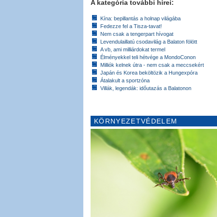
A kategória további hírei:
Kína: bepillantás a holnap világába
Fedezze fel a Tisza-tavat!
Nem csak a tengerpart hívogat
Levendulaillatú csodavilág a Balaton fölött
A vb, ami milliárdokat termel
Élményekkel teli hétvége a MondoConon
Milliók kelnek útra - nem csak a meccsekért
Japán és Korea beköltözik a Hungexpóra
Átalakult a sportzóna
Villák, legendák: időutazás a Balatonon
KÖRNYEZETVÉDELEM