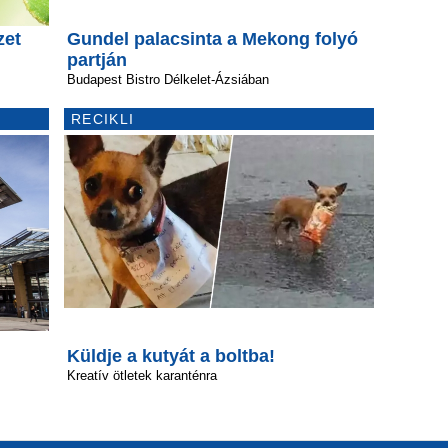
zet
Gundel palacsinta a Mekong folyó
partján
Budapest Bistro Délkelet-Ázsiában
RECIKLI
Küldje a kutyát a boltba!
Kreatív ötletek karanténra