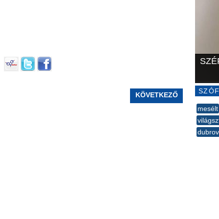
SZÉ
SZÓF
KÖVETKEZŐ
mesélt
világsz
dubrov
--