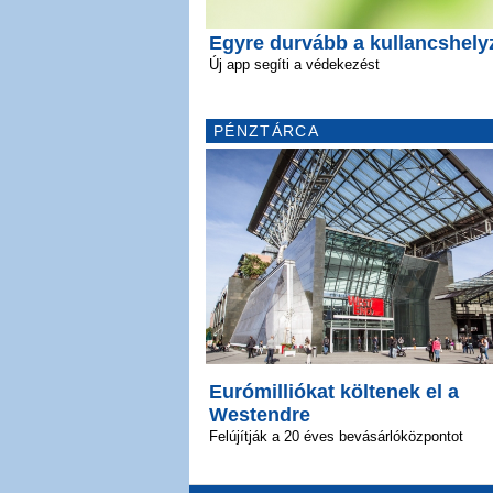
Egyre durvább a kullancshely
Új app segíti a védekezést
PÉNZTÁRCA
Eurómilliókat költenek el a
Westendre
Felújítják a 20 éves bevásárlóközpontot