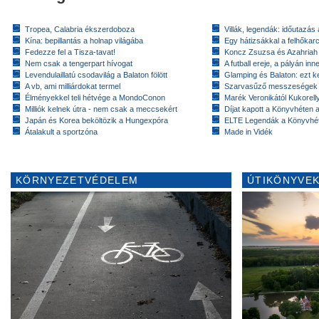
Tropea, Calabria ékszerdoboza
Villák, legendák: időutazás
Kína: bepillantás a holnap világába
Egy hátizsákkal a felhőkarc
Fedezze fel a Tisza-tavat!
Koncz Zsuzsa és Azahriah
Nem csak a tengerpart hívogat
A futball ereje, a pályán inn
Levendulaillatú csodavilág a Balaton fölött
Glamping és Balaton: ezt ke
A vb, ami milliárdokat termel
Szarvasűző messzeségek
Élményekkel teli hétvége a MondoConon
Marék Veronikától Kukorell
Milliók kelnek útra - nem csak a meccsekért
Díjat kapott a Könyvhéten
Japán és Korea beköltözik a Hungexpóra
ELTE Legendák a Könyvhé
Átalakult a sportzóna
Made in Vidék
KÖRNYEZETVÉDELEM
ÚTIKÖNYVEK