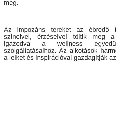
meg.
Az impozáns tereket az ébredő te
színeivel, érzéseivel töltik meg a
igazodva a wellness egyedülá
szolgáltatásaihoz. Az alkotások harm
a lelket és inspirációval gazdagítják a