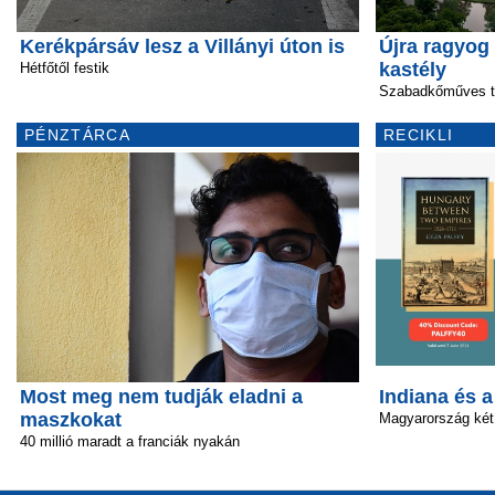
Kerékpársáv lesz a Villányi úton is
Újra ragyog 
kastély
Hétfőtől festik
Szabadkőműves tár
PÉNZTÁRCA
RECIKLI
Most meg nem tudják eladni a
Indiana és 
maszkokat
Magyarország két
40 millió maradt a franciák nyakán