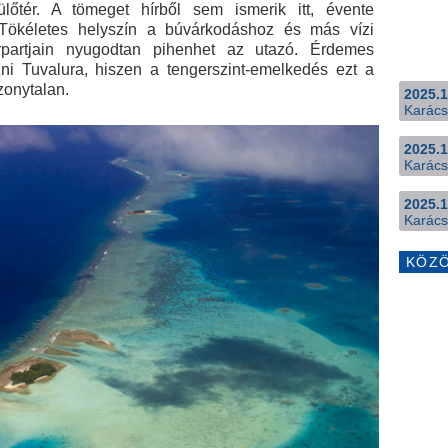
lőtér. A tömeget hírből sem ismerik itt, évente
. Tökéletes helyszín a búvárkodáshoz és más vízi
erpartjain nyugodtan pihenhet az utazó. Érdemes
i Tuvalura, hiszen a tengerszint-emelkedés ezt a
zonytalan.
2025.1
Karács
2025.1
Karács
2025.1
Karács
KÖZ