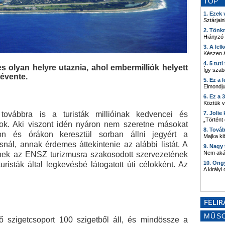
TOP
1. Ezek
Sztárjain
2. Tönk
Hiányzó
3. A lel
Készen á
4. 5 tut
 olyan helyre utaznia, ahol embermilliók helyett
Így szab
évente.
5. Ez a 
Elmondju
6. Ez a 
Köztük 
továbbra is a turisták millióinak kedvencei és
7. Joli
„Történt
élok. Aki viszont idén nyáron nem szeretne másokat
8. Tová
on és órákon keresztül sorban állni jegyért a
Majka kib
nál, annak érdemes áttekintenie az alábbi listát. A
9. Nagy
Nem akár
nek az ENSZ turizmusra szakosodott szervezetének
10. Öng
risták által legkevésbé látogatott úti célokként. Az
A királyi
MŰS
 szigetcsoport 100 szigetből áll, és mindössze a