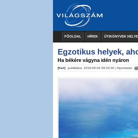
FŐOLDAL
HÍREK
ÚTIKÖNYVEK HELY
Egzotikus helyek, aho
Ha békére vágyna idén nyáron
[Kail]
publikálva: 2019-06-04 09:20:00 |
Nyomtatás