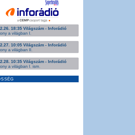
2.26. 18:35 Világszám - Inforádió
ony a világban I.
2.27. 10:05 Világszám - Inforádió
ony a világban II.
2.28. 10:35 Világszám - Inforádió
ony a világban I. ism.
ÖSSÉG