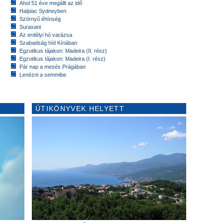
Ahol 51 éve megállt az idő
Halpiac Sydneyben
Szörnyű éhínség
Suraxani
Az erdélyi hó varázsa
Szabadság híd Kínában
Egzotikus tájakon: Madeira (II. rész)
Egzotikus tájakon: Madeira (I. rész)
Pár nap a mesés Prágában
Lenézni a semmibe
ÚTIKÖNYVEK HELYETT