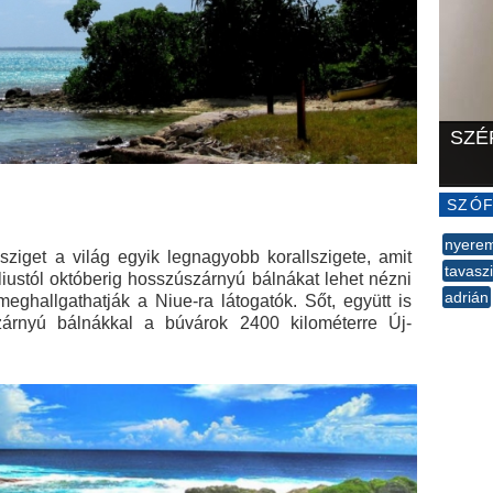
SZÉ
SZÓF
nyerem
sziget a világ egyik legnagyobb korallszigete, amit
tavaszi
liustól októberig hosszúszárnyú bálnákat lehet nézni
adrián
meghallgathatják a Niue-ra látogatók. Sőt, együtt is
--
árnyú bálnákkal a búvárok 2400 kilométerre Új-