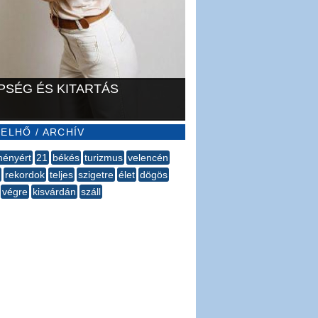
PSÉG ÉS KITARTÁS
ELHŐ / ARCHÍV
ényért
21
békés
turizmus
velencén
rekordok
teljes
szigetre
élet
dögös
végre
kisvárdán
száll