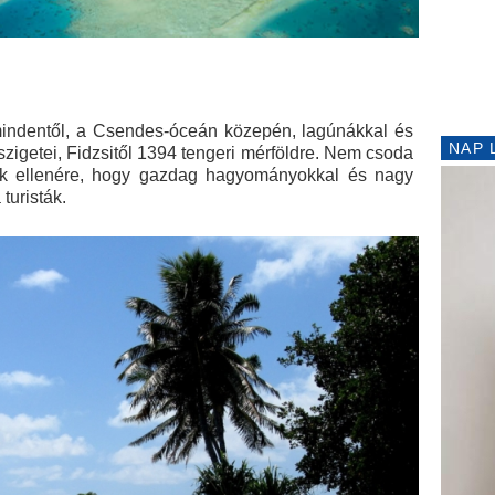
 mindentől, a Csendes-óceán közepén, lagúnákkal és
NAP 
 szigetei, Fidzsitől 1394 tengeri mérföldre. Nem csoda
nak ellenére, hogy gazdag hagyományokkal és nagy
turisták.