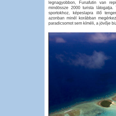
legnagyobbon, Funafutin van repü
mindössze 2000 turista látogatja
sportokhoz, képeslapra illő teng
azonban minél korábban megérkezn
paradicsomot sem kíméli, a jövője bi