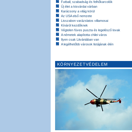
Futball, szabadság és felhőkarcolók
Új élet a kisvárdai várban
Karácsony a világ körül
Az USA első nemzete
Lisszabon varázslatos villamosai
Kínáról kezdőknek
Végtelen füves puszta és legelésző lovak
A németek alapította chilei város
Ilyen csak Litvániában van
A legélhetőbb városok listájának élén
KÖRNYEZETVÉDELEM