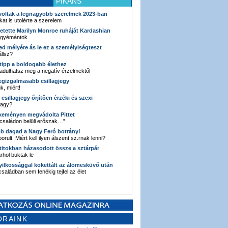
PIKÁNS
 voltak a legnagyobb szerelmek 2023-ban
kat is utolérte a szerelem
retette Marilyn Monroe ruháját Kardashian
 gyémántok
ked mélyére ás le ez a személyiségteszt
llsz?
i tipp a boldogabb élethez
adulhatsz meg a negatív érzelmektől
legizgalmasabb csillagjegy
k, miért!
3 csillagjegy őrjítően érzéki és szexi
vagy?
e keményen megvádolta Pittet
 családon belüli erőszak…”
bb dagad a Nagy Feró botrány!
orult: Miért kell ilyen álszent sz.rnak lenni?
 titokban házasodott össze a sztárpár
hol buktak le
yilkossággal kokettált az álomesküvő után
 családban sem fenékig tejfel az élet
ORAINK