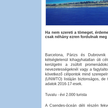
Ha nem szereti a tömeget, érdemes
csak néhány ezren fordulnak meg 
Barcelona, Párizs és Dubrovnik 
kétségtelenül kihagyhatatlan úti c
kerülgetni a zsúfolt promenádok
nevezetességeknél vagy a fagylaltos
következő célpontok mind szerepel
(UNWTO) listáján biztonságos, de tu
adatok 2016-17-esek.
Tuvalu - évi 2.000 turista
A Csendes-óceán déli részén fekvő