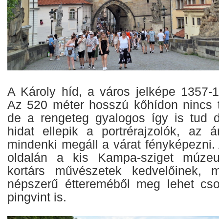
A Károly híd, a város jelképe 1357-1
Az 520 méter hosszú kőhídon nincs 
de a rengeteg gyalogos így is tud 
hidat ellepik a portrérajzolók, az 
mindenki megáll a várat fényképezni. 
oldalán a kis Kampa-sziget múzeu
kortárs művészetek kedvelőinek, mí
népszerű éttereméből meg lehet cso
pingvint is.