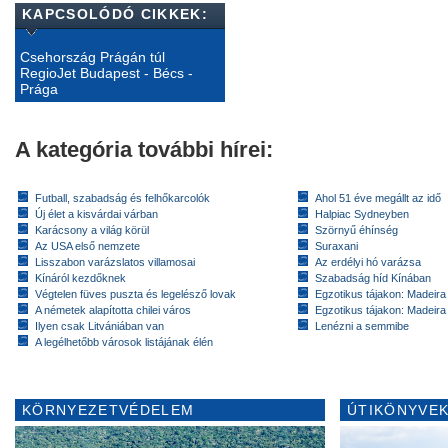
KAPCSOLÓDÓ CIKKEK:
Csehország Prágán túl
RegioJet Budapest - Bécs -
Prága
A kategória további hírei:
Futball, szabadság és felhőkarcolók
Ahol 51 éve megállt az idő
Új élet a kisvárdai várban
Halpiac Sydneyben
Karácsony a világ körül
Szörnyű éhínség
Az USA első nemzete
Suraxani
Lisszabon varázslatos villamosai
Az erdélyi hó varázsa
Kínáról kezdőknek
Szabadság híd Kínában
Végtelen füves puszta és legelésző lovak
Egzotikus tájakon: Madeira 
A németek alapította chilei város
Egzotikus tájakon: Madeira 
Ilyen csak Litvániában van
Lenézni a semmibe
A legélhetőbb városok listájának élén
KÖRNYEZETVÉDELEM
ÚTIKÖNYVEK