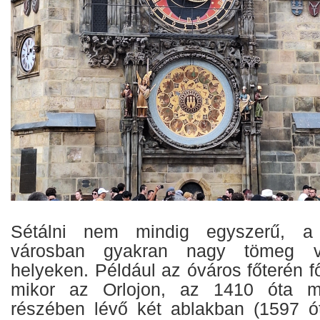
Sétálni nem mindig egyszerű, a
városban gyakran nagy tömeg 
helyeken. Például az óváros főterén f
mikor az Orlojon, az 1410 óta m
részében lévő két ablakban (1597 ó