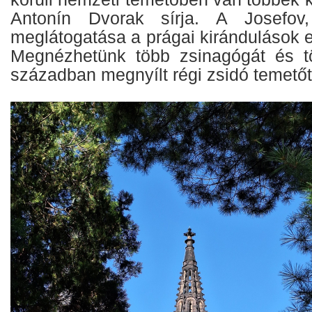
Antonín Dvorak sírja. A Josefov
meglátogatása a prágai kirándulások e
Megnézhetünk több zsinagógát és t
században megnyílt régi zsidó temetőt 