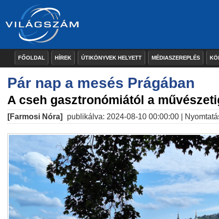
FŐOLDAL
HÍREK
ÚTIKÖNYVEK HELYETT
MÉDIASZEREPLÉS
KÖ
Pár nap a mesés Prágában
A cseh gasztronómiától a művészeti
[Farmosi Nóra]
publikálva: 2024-08-10 00:00:00 |
Nyomtatá