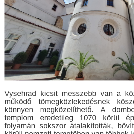
Vysehrad kicsit messzebb van a köz
működő tömegközlekedésnek kösz
könnyen megközelíthető. A domb
templom eredetileg 1070 körül ép
folyamán sokszor átalakították, bőví
körüli nemzeti temetőben van többek k