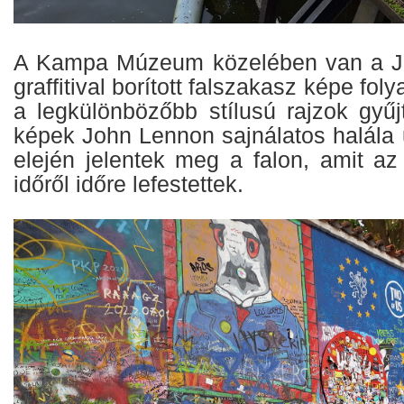
A Kampa Múzeum közelében van a Jo
graffitival borított falszakasz képe fol
a legkülönbözőbb stílusú rajzok gyű
képek John Lennon sajnálatos halála 
elején jelentek meg a falon, amit az
időről időre lefestettek.