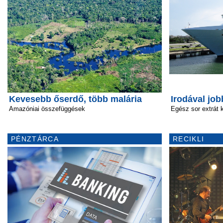
Kevesebb őserdő, több malária
Irodával job
Amazóniai összefüggések
Egész sor extrát 
PÉNZTÁRCA
RECIKLI