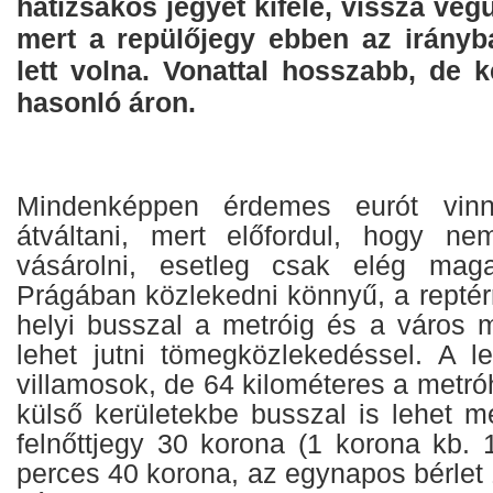
hátizsákos jegyet kifelé, vissza végü
mert a repülőjegy ebben az irányb
lett volna. Vonattal hosszabb, de 
hasonló áron.
Mindenképpen érdemes eurót vin
átváltani, mert előfordul, hogy ne
vásárolni, esetleg csak elég maga
Prágában közlekedni könnyű, a reptér
helyi busszal a metróig és a város m
lehet jutni tömegközlekedéssel. A 
villamosok, de 64 kilométeres a metróh
külső kerületekbe busszal is lehet m
felnőttjegy 30 korona (1 korona kb. 1
perces 40 korona, az egynapos bérlet