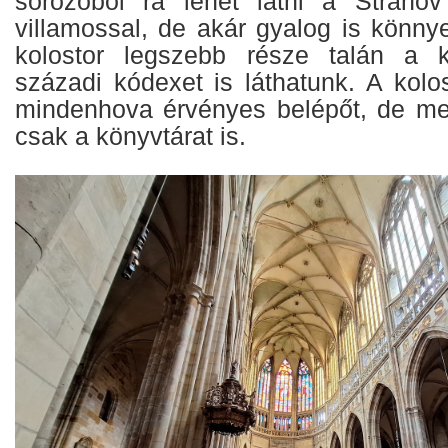
sörözőből rá lehet látni a Strahov
villamossal, de akár gyalog is könny
kolostor legszebb része talán a k
századi kódexet is láthatunk. A kolo
mindenhova érvényes belépőt, de meg
csak a könyvtárat is.