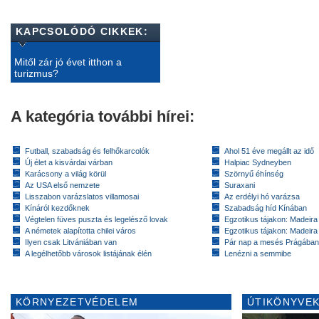
KAPCSOLÓDÓ CIKKEK:
Mitől zár jó évet itthon a
turizmus?
A kategória további hírei:
Futball, szabadság és felhőkarcolók
Ahol 51 éve megállt az idő
Új élet a kisvárdai várban
Halpiac Sydneyben
Karácsony a világ körül
Szörnyű éhínség
Az USA első nemzete
Suraxani
Lisszabon varázslatos villamosai
Az erdélyi hó varázsa
Kínáról kezdőknek
Szabadság híd Kínában
Végtelen füves puszta és legelésző lovak
Egzotikus tájakon: Madeira 
A németek alapította chilei város
Egzotikus tájakon: Madeira 
Ilyen csak Litvániában van
Pár nap a mesés Prágában
A legélhetőbb városok listájának élén
Lenézni a semmibe
KÖRNYEZETVÉDELEM
ÚTIKÖNYVEK