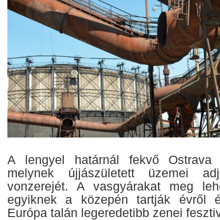
A lengyel határnál fekvő Ostrava r
melynek újjászületett üzemei a
vonzerejét. A vasgyárakat meg leh
egyiknek a közepén tartják évről é
Európa talán legeredetibb zenei fesztiv