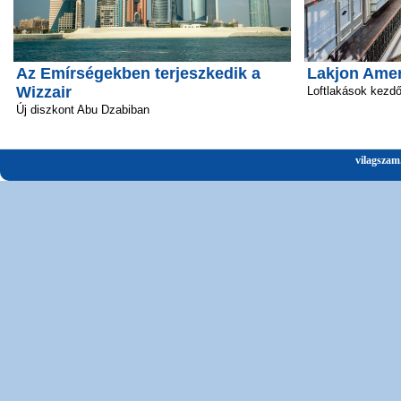
Az Emírségekben terjeszkedik a
Lakjon Amer
Wizzair
Loftlakások kezd
Új diszkont Abu Dzabiban
vilagszam