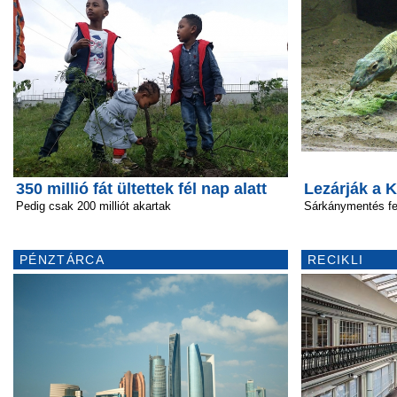
350 millió fát ültettek fél nap alatt
Lezárják a 
Pedig csak 200 milliót akartak
Sárkánymentés fe
PÉNZTÁRCA
RECIKLI