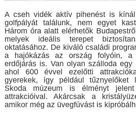
A cseh vidék aktív pihenést is kíná
golfpályát találunk, nem egyet kast
Három óra alatt elérhetők Budapestrő
melyek ideális terepet biztosít
oktatásához. De kiváló családi progr
a hajókázás az ország folyóin, a
erdőjárás is. Van olyan szálloda egy
ahol 600 évvel ezelőtti attrakciók
gyerekek, így például tűznyelőket 
Skoda múzeum is élményt jelent n
attrakcióival. Akárcsak a kristályü
amikor még az üvegfúvást is kipróbálh