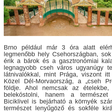
Brno például már 3 óra alatt elé
legmenőbb hely Csehországban, sok f
érik a bárok és a gasztronómiai ka
legnagyobb cseh város ugyanúgy tel
látnivalókkal, mint Prága, viszont itt
Közel Dél-Morvaország, a „cseh Pr
földje. Ahol nemcsak az ételekbe,
belekóstolni, hanem a természet 
Biciklivel is bejárható a környék sz
természet lenyűgöző és sokféle kirá