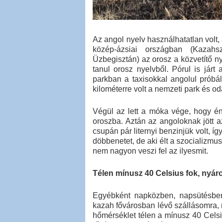
Az angol nyelv használhatatlan volt,
közép-ázsiai országban (Kazahszt
Üzbegisztán) az orosz a közvetítő n
tanul orosz nyelvből. Pórul is jár
parkban a taxisokkal angolul próbá
kilométerre volt a nemzeti park és od
Végül az lett a móka vége, hogy én 
oroszba. Aztán az angoloknak jött az
csupán pár liternyi benzinjük volt, í
döbbenetet, de aki élt a szocializmu
nem nagyon veszi fel az ilyesmit.
Télen mínusz 40 Celsius fok, nyár
Egyébként napközben, napsütésben l
kazah fővárosban lévő szállásomra, m
hőmérséklet télen a mínusz 40 Celsi