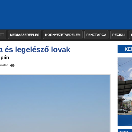
ETT
MÉDIASZEREPLÉS
KÖRNYEZETVÉDELEM
PÉNZTÁRCA
RECIKLI
a és legelésző lovak
KE
ppén
mtatás