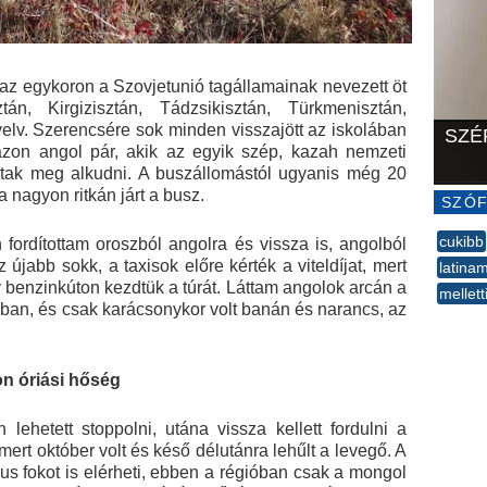
 az egykoron a Szovjetunió tagállamainak nevezett öt
án, Kirgizisztán, Tádzsikisztán, Türkmenisztán,
yelv. Szerencsére sok minden visszajött az iskolában
SZÉ
t azon angol pár, akik az egyik szép, kazah nemzeti
ltak meg alkudni. A buszállomástól ugyanis még 20
a nagyon ritkán járt a busz.
SZÓF
cukibb
fordítottam oroszból angolra és vissza is, angolból
 újabb sokk, a taxisok előre kérték a viteldíjat, mert
latina
gy benzinkúton kezdtük a túrát. Láttam angolok arcán a
mellett
sban, és csak karácsonykor volt banán és narancs, az
--
on óriási hőség
ehetett stoppolni, utána vissza kellett fordulni a
ert október volt és késő délutánra lehűlt a levegő. A
us fokot is elérheti, ebben a régióban csak a mongol