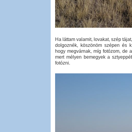
Ha láttam valamit, lovakat, szép tájat
dolgoznék, köszönöm szépen és kis
hogy megvárnak, míg fotózom, de az
mert mélyen bemegyek a sztyeppébe
fotózni.