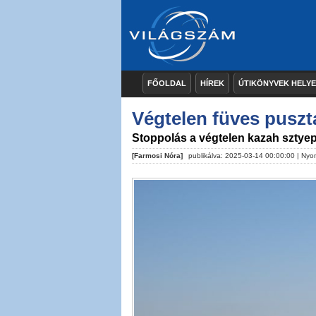
FŐOLDAL
HÍREK
ÚTIKÖNYVEK HELY
Végtelen füves puszt
Stoppolás a végtelen kazah sztye
[Farmosi Nóra]
publikálva: 2025-03-14 00:00:00 |
Nyo