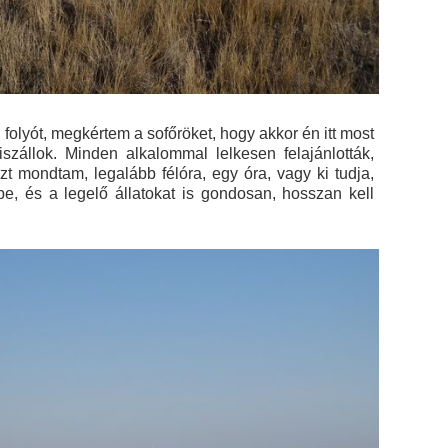
, folyót, megkértem a sofőröket, hogy akkor én itt most
zállok. Minden alkalommal lelkesen felajánlották,
t mondtam, legalább félóra, egy óra, vagy ki tudja,
, és a legelő állatokat is gondosan, hosszan kell