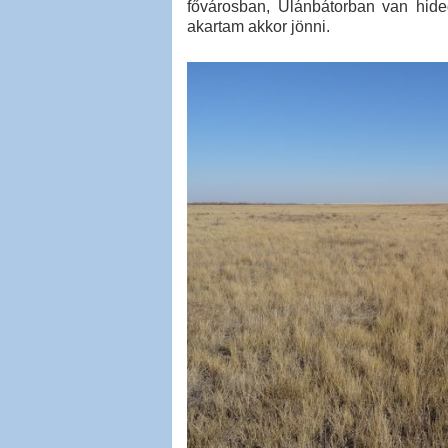
fővárosban, Ulánbátorban van hid
akartam akkor jönni.