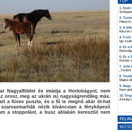
TOP
1. Ezek
Sztárjain
2. Tönk
Hiányzó
3. A lel
Készen á
4. 5 tut
Így szab
5. Ez a 
Elmondju
6. Ez a 
Köztük 
7. Joli
„Történt
8. Tová
Majka kib
9. Nagy
Nem akár
ar Nagyalföldet és imádja a Hortobágyot, nem
 az orosz, meg az ukrán is) nagyságrendileg más,
10. Öng
A királyi
art a füves puszta, és a fű is megnő akár öt-hat
, szarvasmarhák nézik kíváncsian a fényképező
tam a stoppolást, a busz ablakán keresztül nem
MŰS