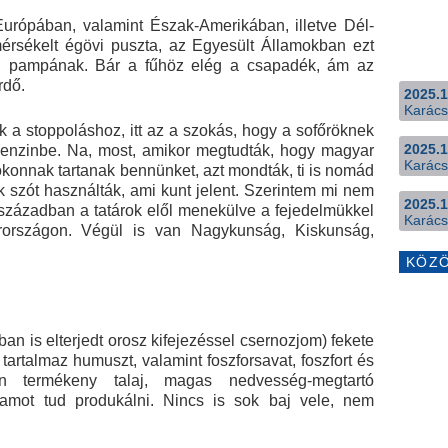
urópában, valamint Észak-Amerikában, illetve Dél-
érsékelt égövi puszta, az Egyesült Államokban ezt
dig pampának. Bár a fűhöz elég a csapadék, ám az
rdő.
2025.1
Karács
 a stoppoláshoz, itt az a szokás, hogy a sofőröknek
2025.1
a benzinbe. Na, most, amikor megtudták, hogy magyar
Karács
okonnak tartanak bennünket, azt mondták, ti is nomád
k szót használták, ami kunt jelent. Szerintem mi nem
2025.1
 században a tatárok elől menekülve a fejedelmükkel
Karács
országon. Végül is van Nagykunság, Kiskunság,
KÖZ
an is elterjedt orosz kifejezéssel csernozjom) fekete
tartalmaz humuszt, valamint foszforsavat, foszfort és
 termékeny talaj, magas nedvesség-megtartó
zamot tud produkálni. Nincs is sok baj vele, nem