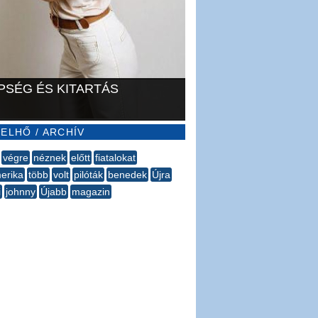
PSÉG ÉS KITARTÁS
ELHŐ / ARCHÍV
végre
néznek
előtt
fiatalokat
merika
több
volt
pilóták
benedek
Újra
i
johnny
Újabb
magazin