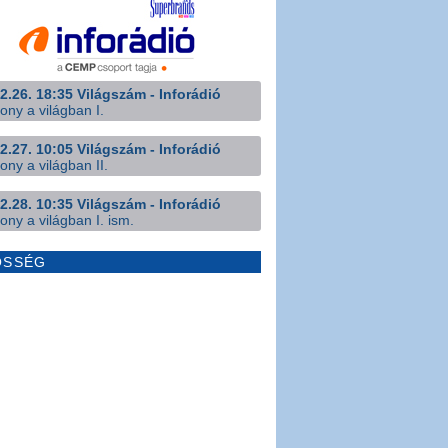
2.26. 18:35 Világszám - Inforádió
ony a világban I.
2.27. 10:05 Világszám - Inforádió
ony a világban II.
2.28. 10:35 Világszám - Inforádió
ony a világban I. ism.
ÖSSÉG