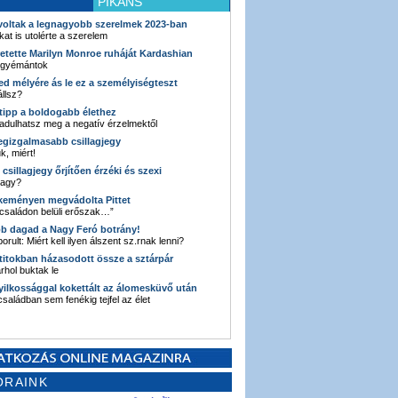
PIKÁNS
 voltak a legnagyobb szerelmek 2023-ban
kat is utolérte a szerelem
retette Marilyn Monroe ruháját Kardashian
 gyémántok
ked mélyére ás le ez a személyiségteszt
llsz?
i tipp a boldogabb élethez
adulhatsz meg a negatív érzelmektől
legizgalmasabb csillagjegy
k, miért!
3 csillagjegy őrjítően érzéki és szexi
vagy?
e keményen megvádolta Pittet
 családon belüli erőszak…”
bb dagad a Nagy Feró botrány!
orult: Miért kell ilyen álszent sz.rnak lenni?
 titokban házasodott össze a sztárpár
hol buktak le
yilkossággal kokettált az álomesküvő után
 családban sem fenékig tejfel az élet
ORAINK