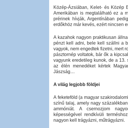
Közép-Ázsiában, Kelet- és Közép E
Amerikában is megtalálható ez a m
prérinek hívják, Argentínában pe
erdőkhöz már kevés, ezért nincsen e
A kazahok nagyon praktikusan állnak
pénzt kell adni, bele kell szállni 
vagyok, nem engedtek fizetni, mert r
pásztornép voltatok, bár ők a kipcsa
vagyunk eredetileg kunok, de a 13.
az élén menedéket kértek Magyar
Jászság…
A világ legjobb földjei
A feketeföld (a magyar szakirodalomb
színű talaj, amely nagy százalékban 
ammóniát. A csernozjom nagyon
képességével rendkívüli termésho
nagyon kell trágyázni, műtrágyázni.