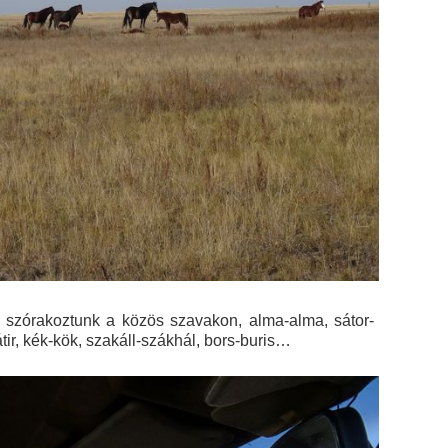
 szórakoztunk a közös szavakon, alma-alma, sátor-
bátir, kék-kök, szakáll-szákhál, bors-buris…