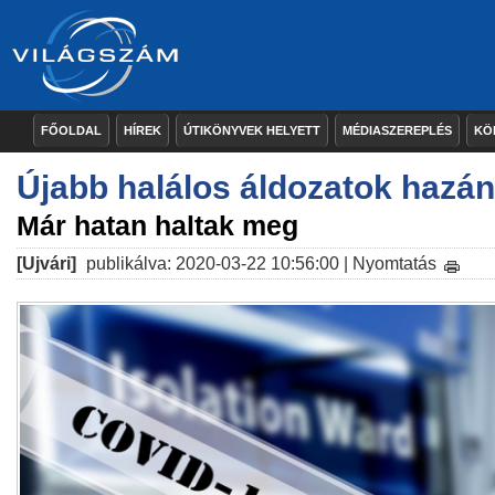
FŐOLDAL
HÍREK
ÚTIKÖNYVEK HELYETT
MÉDIASZEREPLÉS
KÖ
Újabb halálos áldozatok hazá
Már hatan haltak meg
[Ujvári]
publikálva: 2020-03-22 10:56:00 |
Nyomtatás