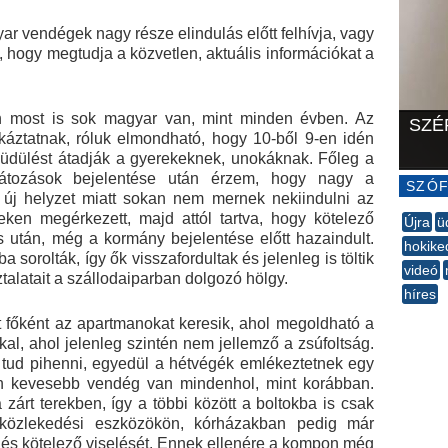
r vendégek nagy része elindulás előtt felhívja, vagy
 hogy megtudja a közvetlen, aktuális információkat a
en most is sok magyar van, mint minden évben. Az
SZÉ
áztatnak, róluk elmondható, hogy 10-ből 9-en idén
t üdülést átadják a gyerekeknek, unokáknak. Főleg a
látozások bejelentése után érzem, hogy nagy a
SZÓF
új helyzet miatt sokan nem mernek nekiindulni az
eken megérkezett, majd attól tartva, hogy kötelező
Újra
ü
s után, még a kormány bejelentése előtt hazaindult.
hokike
 sorolták, így ők visszafordultak és jelenleg is töltik
videó
talatait a szállodaiparban dolgozó hölgy.
híres
--
főként az apartmanokat keresik, ahol megoldható a
al, ahol jelenleg szintén nem jellemző a zsúfoltság.
 tud pihenni, egyedül a hétvégék emlékeztetnek egy
sen kevesebb vendég van mindenhol, mint korábban.
zárt terekben, így a többi között a boltokba is csak
közlekedési eszközökön, kórházakban pedig már
lés kötelező viselését. Ennek ellenére a kompon még