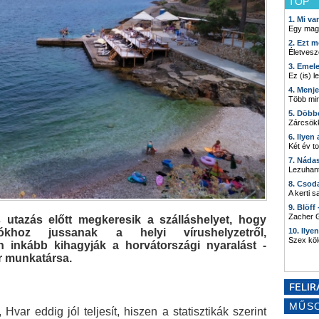
TOP
1. Mi v
Egy mag
2. Ezt m
Életvesz
3. Emel
Ez (is) l
4. Menj
Több min
5. Döbb
Zárcsökk
6. Ilyen
Két év t
7. Náda
Lezuhant
8. Csod
A kerti 
9. Blöff
Zacher G
utazás előtt megkeresik a szálláshelyet, hogy
ciókhoz jussanak a helyi vírushelyzetről,
10. Ilye
Szex kö
n inkább kihagyják a horvátországi nyaralást -
r munkatársa.
MŰS
Hvar eddig jól teljesít, hiszen a statisztikák szerint