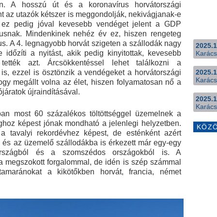
ten. A hosszú út és a koronavírus horvátországi
t az utazók kétszer is meggondolják, nekivágjanak-e
, ez pedig jóval kevesebb vendéget jelent a GDP
zmusnak. Mindenkinek nehéz év ez, hiszen rengeteg
us. A 4. legnagyobb horvát szigeten a szállodák nagy
2025.1
 időzíti a nyitást, akik pedig kinyitottak, kevesebb
Karács
tették azt. Árcsökkentéssel lehet találkozni a
is, ezzel is ösztönzik a vendégeket a horvátországi
2025.1
Karács
hogy megállt volna az élet, hiszen folyamatosan nő a
járatok újraindításával.
2025.1
Karács
ban most 60 százalékos töltöttséggel üzemelnek a
aghoz képest jónak mondható a jelenlegi helyzetben.
KÖZ
 tavalyi rekordévhez képest, de esténként azért
k és az üzemelő szállodákba is érkezett már egy-egy
országból és a szomszédos országokból is. A
m a megszokott forgalommal, de idén is szép számmal
katamaránokat a kikötőkben horvát, francia, német