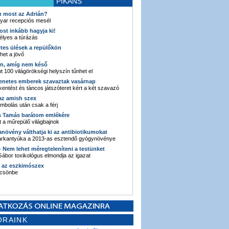
PIKÁNS
an most az Adrián?
yar recepciós mesél
ost inkább hagyja ki!
élyes a túrázás
etes ülések a repülőkön
ehet a jövő
en, amíg nem késő
t 100 világörökségi helyszín tűnhet el
enetes emberek szavaztak vasárnap
entést és táncos játszóteret kért a két szavazó
 az amish szex
ombolás után csak a férj
s Tamás barátom emlékére
 a műrepülő világbajnok
anövény válthatja ki az antibiotikumokat
sarkantyúka a 2013-as esztendő gyógynövénye
 - Nem lehet méregteleníteni a testünket
ábor toxikológus elmondja az igazat
n az eszkimószex
lcsönbe
ORAINK