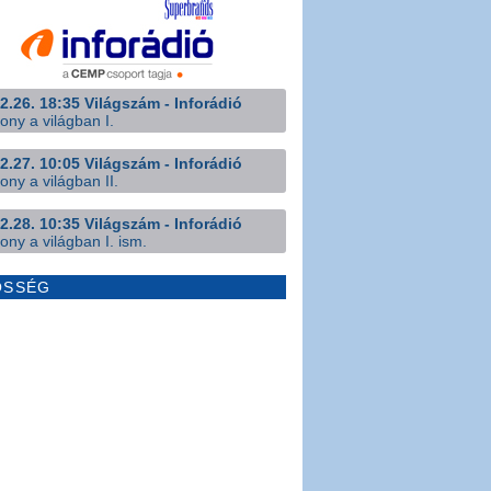
2.26. 18:35 Világszám - Inforádió
ony a világban I.
2.27. 10:05 Világszám - Inforádió
ony a világban II.
2.28. 10:35 Világszám - Inforádió
ony a világban I. ism.
ÖSSÉG