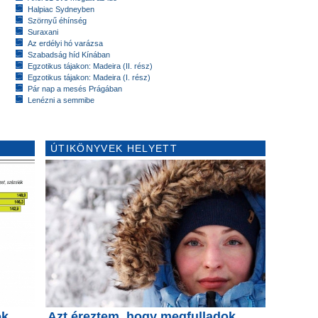
Halpiac Sydneyben
Szörnyű éhínség
Suraxani
Az erdélyi hó varázsa
Szabadság híd Kínában
Egzotikus tájakon: Madeira (II. rész)
Egzotikus tájakon: Madeira (I. rész)
Pár nap a mesés Prágában
Lenézni a semmibe
ÚTIKÖNYVEK HELYETT
ók
Azt éreztem, hogy megfulladok…