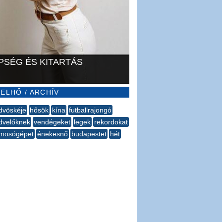
PSÉG ÉS KITARTÁS
ELHŐ / ARCHÍV
dvöskéje
hősök
kína
futballrajongó
dvelőknek
vendégeket
legek
rekordokat
mosógépet
énekesnő
budapestet
hét