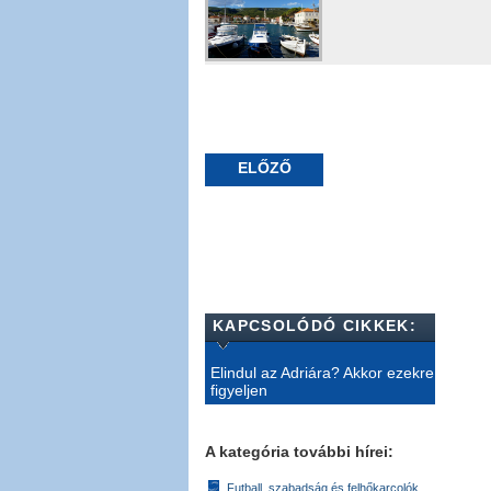
ELŐZŐ
KAPCSOLÓDÓ CIKKEK:
Elindul az Adriára? Akkor ezekre
figyeljen
A kategória további hírei:
Futball, szabadság és felhőkarcolók