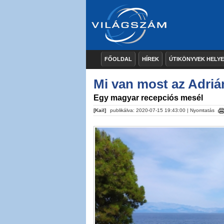
FŐOLDAL
HÍREK
ÚTIKÖNYVEK HELY
Mi van most az Adriá
Egy magyar recepciós mesél
[Kail]
publikálva: 2020-07-15 19:43:00 |
Nyomtatás