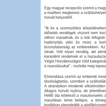
Egy magyar recepciós szerint a magya
e-mailben megkeresi a szálláshelyet,
horvát helyzetről.
"Itt és a szomszédos települések
idősebb vendégek viszont nem kock
otthon maradnak, és a már lefoglal
határnyitás után és most, a kor
bizonytalanság az emberekben. Az 
útnak. Volt olyan vendég, aki pént
karantént rendelnek el a hazautazá
Végül Horvátországot zöld kategóriába
a nyaralásukat" - osztotta meg tapasz
Elmondása szerint az emberek most 
távolságtartás, szemben a szállodákk
A strandokon mindenki elkülönülten
átlagos horvát nyárra, de jelentő
Hétfő óta kötelező a maszkviselés a 
maszkban lehet belépni, a tömeg
korábban elrendelték a védőfelszere