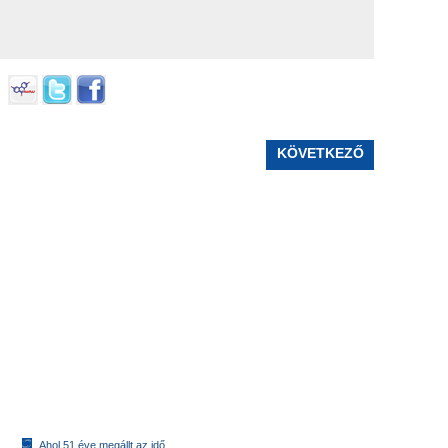
KÖVETKEZŐ
Ahol 51 éve megállt az idő