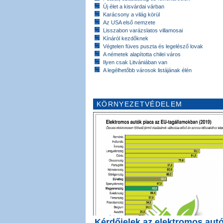
Új élet a kisvárdai várban
Karácsony a világ körül
Az USA első nemzete
Lisszabon varázslatos villamosai
Kínáról kezdőknek
Végtelen füves puszta és legelésző lovak
A németek alapította chilei város
Ilyen csak Litvániában van
A legélhetőbb városok listájának élén
KÖRNYEZETVÉDELEM
Kérdőjelek az elektromos aut