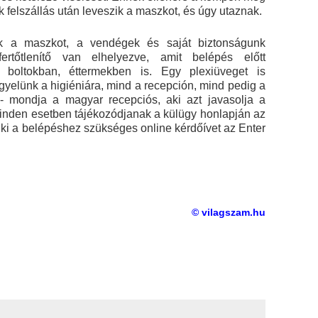
felszállás után leveszik a maszkot, és úgy utaznak.
ük a maszkot, a vendégek és saját biztonságunk
ertőtlenítő van elhelyezve, amit belépés előtt
 boltokban, éttermekben is. Egy plexiüveget is
figyelünk a higiéniára, mind a recepción, mind pedig a
 - mondja a magyar recepciós, aki azt javasolja a
minden esetben tájékozódjanak a külügy honlapján az
k ki a belépéshez szükséges online kérdőívet az Enter
© vilagszam.hu