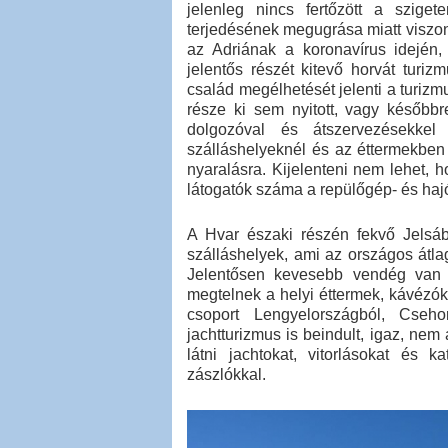
jelenleg nincs fertőzött a szige
terjedésének megugrása miatt viszon
az Adriának a koronavírus idején
jelentős részét kitevő horvát turi
család megélhetését jelenti a turizm
része ki sem nyitott, vagy későbbre
dolgozóval és átszervezésekkel 
szálláshelyeknél és az éttermekben 
nyaralásra. Kijelenteni nem lehet, 
látogatók száma a repülőgép- és hajó
A Hvar északi részén fekvő Jelsá
szálláshelyek, ami az országos átl
Jelentősen kevesebb vendég van a
megtelnek a helyi éttermek, kávézó
csoport Lengyelországból, Cseh
jachtturizmus is beindult, igaz, ne
látni jachtokat, vitorlásokat és 
zászlókkal.