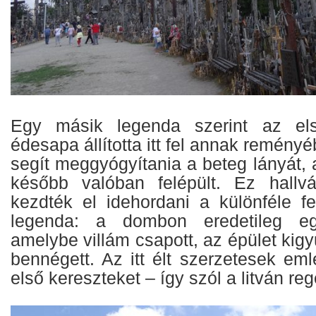
Egy másik legenda szerint az els
édesapa állította itt fel annak remény
segít meggyógyítania a beteg lányát,
később valóban felépült. Ez hallv
kezdték el idehordani a különféle fe
legenda: a dombon eredetileg eg
amelybe villám csapott, az épület kigy
bennégett. Az itt élt szerzetesek emlé
első kereszteket – így szól a litván reg