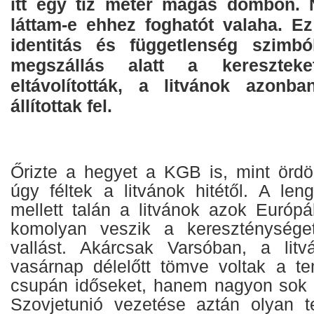
itt egy tíz méter magas dombon.
láttam-e ehhez foghatót valaha. Ez
identitás és függetlenség szimbó
megszállás alatt a kereszteke
eltávolították, a litvánok azonb
állítottak fel.
Őrizte a hegyet a KGB is, mint ördög
úgy féltek a litvánok hitétől. A len
mellett talán a litvánok azok Európ
komolyan veszik a kereszténysége
vallást. Akárcsak Varsóban, a litv
vasárnap délelőtt tömve voltak a 
csupán időseket, hanem nagyon sok fi
Szovjetunió vezetése aztán olyan ter