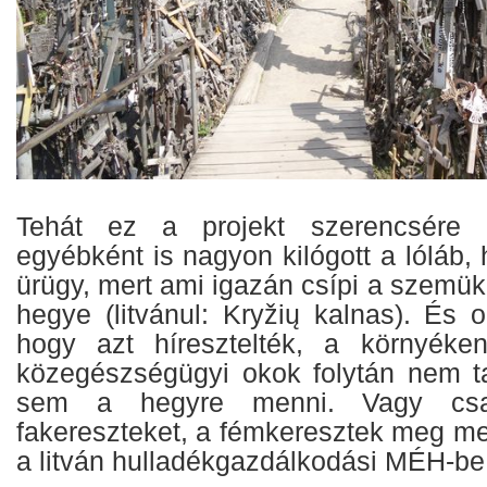
Tehát ez a projekt szerencsére 
egyébként is nagyon kilógott a lóláb
ürügy, mert ami igazán csípi a szemük
hegye (litvánul: Kryžių kalnas). És 
hogy azt híresztelték, a környéken
közegészségügyi okok folytán nem t
sem a hegyre menni. Vagy csa
fakereszteket, a fémkeresztek meg me
a litván hulladékgazdálkodási MÉH-be