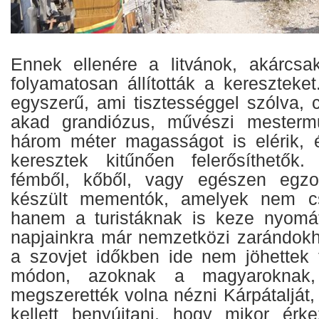
Ennek ellenére a litvánok, akárcsa
folyamatosan állították a kereszteke
egyszerű, ami tisztességgel szólva, 
akad grandiózus, művészi mesterm
három méter magasságot is elérik, 
keresztek kitűnően felerősíthetők
fémből, kőből, vagy egészen egzo
készült mementók, amelyek nem cs
hanem a turistáknak is keze nyomát
napjainkra már nemzetközi zarándokhe
a szovjet időkben ide nem jöhettek t
módon, azoknak a magyaroknak, 
megszerették volna nézni Kárpátalját, 
kellett benyújtani, hogy mikor érk