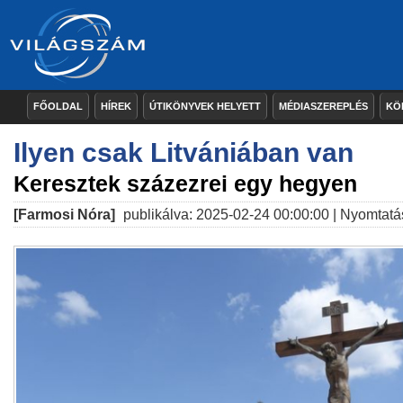
FŐOLDAL
HÍREK
ÚTIKÖNYVEK HELYETT
MÉDIASZEREPLÉS
KÖ
Ilyen csak Litvániában van
Keresztek százezrei egy hegyen
[Farmosi Nóra]
publikálva: 2025-02-24 00:00:00 |
Nyomtatá