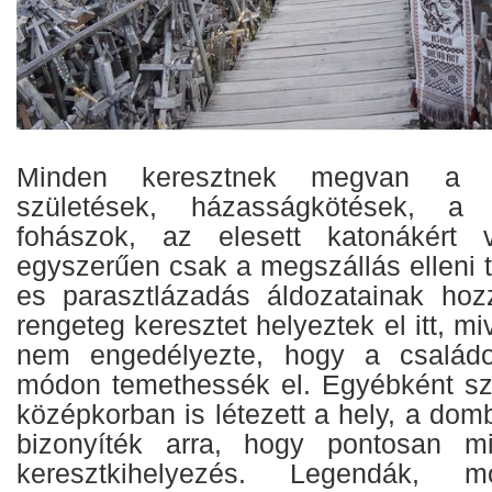
Minden keresztnek megvan a m
születések, házasságkötések, a 
fohászok, az elesett katonákért 
egyszerűen csak a megszállás elleni t
es parasztlázadás áldozatainak hozz
rengeteg keresztet helyeztek el itt, m
nem engedélyezte, hogy a családok 
módon temethessék el. Egyébként szó
középkorban is létezett a hely, a dom
bizonyíték arra, hogy pontosan m
keresztkihelyezés. Legendák, 