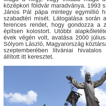
középkori földvár maradványa. 1993 s
János Pál pápa mintegy egymillió hív
szabadtéri misét. Látogatása során 
ferences rendet, hogy gondozza a z
építsen kolostort. Utóbbi alapkőleté
évek végén volt, avatása 2000 július
Sólyom László, Magyarország köztárs
szeptemberében litvániai hivatalos
állított itt keresztet.