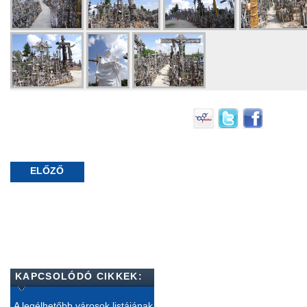
ELŐZŐ
KAPCSOLÓDÓ CIKKEK:
A legélhetőbb városok listájának