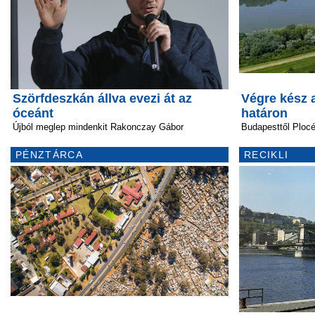
Szörfdeszkán állva evezi át az
Végre kész 
óceánt
határon
Újból meglep mindenkit Rakonczay Gábor
Budapesttől Plocé
PÉNZTÁRCA
RECIKLI