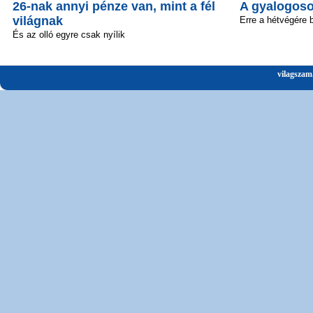
26-nak annyi pénze van, mint a fél
A gyalogosok
világnak
Erre a hétvégére 
És az olló egyre csak nyílik
vilagszam