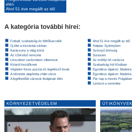
élén
Ahol 51 éve megállt az idő
A kategória további hírei:
Futball, szabadság és felhőkarcolók
Ahol 51 éve megállt az idő
Új élet a kisvárdai várban
Halpiac Sydneyben
Karácsony a világ körül
Szörnyű éhínség
Az USA első nemzete
Suraxani
Lisszabon varázslatos villamosai
Az erdélyi hó varázsa
Kínáról kezdőknek
Szabadság híd Kínában
Végtelen füves puszta és legelésző lovak
Egzotikus tájakon: Madeira 
A németek alapította chilei város
Egzotikus tájakon: Madeira 
A legélhetőbb városok listájának élén
Pár nap a mesés Prágában
Lenézni a semmibe
KÖRNYEZETVÉDELEM
ÚTIKÖNYVEK