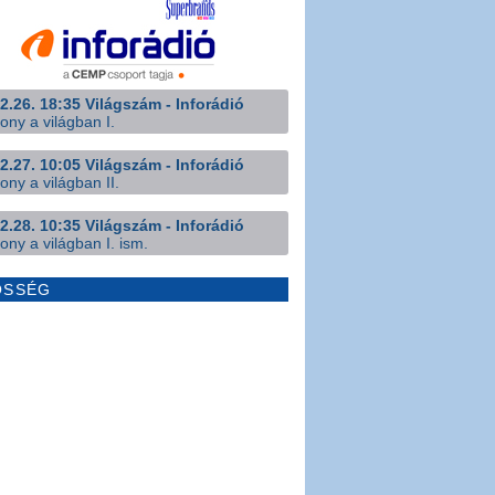
2.26. 18:35 Világszám - Inforádió
ony a világban I.
2.27. 10:05 Világszám - Inforádió
ony a világban II.
2.28. 10:35 Világszám - Inforádió
ony a világban I. ism.
ÖSSÉG