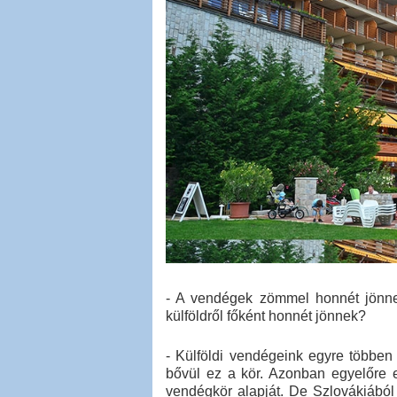
- A vendégek zömmel honnét jönne
külföldről főként honnét jönnek?
- Külföldi vendégeink egyre többen 
bővül ez a kör. Azonban egyelőre
vendégkör alapját. De Szlovákiából