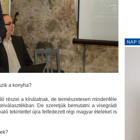
NAP 
szik a konyha?
dó részei a kínálatnak, de természetesen mindenféle
telválasztékban. De szeretjük bemutatni a visegrádi
aló tekintettel újra felfedezett régi magyar ételeket is
gek?