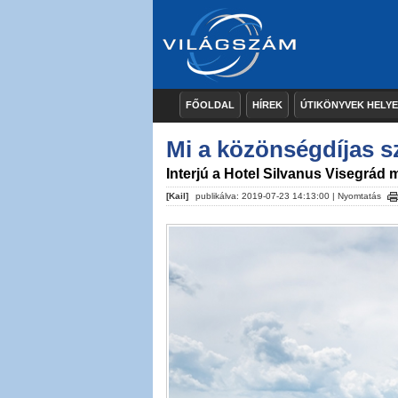
FŐOLDAL
HÍREK
ÚTIKÖNYVEK HELY
Mi a közönségdíjas sz
Interjú a Hotel Silvanus Visegrád
[Kail]
publikálva: 2019-07-23 14:13:00 |
Nyomtatás