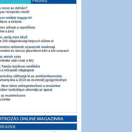
PIKÁNS
an most az Adrián?
yar recepciós mesél
ost inkább hagyja ki!
élyes a túrázás
etes ülések a repülőkön
ehet a jövő
en, amíg nem késő
t 100 világörökségi helyszín tűnhet el
enetes emberek szavaztak vasárnap
entést és táncos játszóteret kért a két szavazó
 az amish szex
ombolás után csak a férj
s Tamás barátom emlékére
 a műrepülő világbajnok
anövény válthatja ki az antibiotikumokat
sarkantyúka a 2013-as esztendő gyógynövénye
 - Nem lehet méregteleníteni a testünket
ábor toxikológus elmondja az igazat
n az eszkimószex
lcsönbe
ORAINK