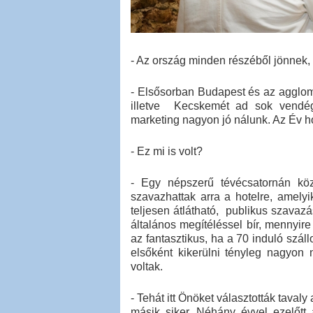
- Az ország minden részéből jönnek
- Elsősorban Budapest és az agglom
illetve Kecskemét ad sok vendég
marketing nagyon jó nálunk. Az Év hot
- Ez mi is volt?
- Egy népszerű tévécsatornán köz
szavazhattak arra a hotelre, amelyi
teljesen átlátható, publikus szavazá
általános megítéléssel bír, mennyir
az fantasztikus, ha a 70 induló szál
elsőként kikerülni tényleg nagyon 
voltak.
- Tehát itt Önöket választották tava
másik siker. Néhány évvel ezelőtt 