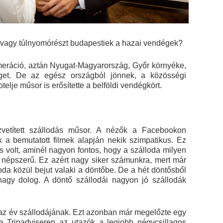
, vagy túlnyomórészt budapestiek a hazai vendégek?
eráció, aztán Nyugat-Magyarország, Győr környéke,
et. De az egész országból jönnek, a közösségi
elje műsor is erősítette a belföldi vendégkört.
vetített szállodás műsor. A nézők a Facebookon
k a bemutatott filmek alapján nekik szimpatikus. Ez
s volt, aminél nagyon fontos, hogy a szálloda milyen
e népszerű. Ez azért nagy siker számunkra, mert már
loda közül bejut valaki a döntőbe. De a hét döntősből
nagy dolog. A döntő szállodái nagyon jó szállodák
ly az év szállodájának. Ezt azonban már megelőzte egy
a Tripadviseren az utazók a legjobb négycsillagos