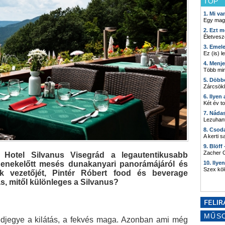
TOP
1. Mi v
Egy mag
2. Ezt m
Életvesz
3. Emel
Ez (is) l
4. Menj
Több min
5. Döbb
Zárcsökk
6. Ilyen
Két év t
7. Náda
Lezuhant
8. Csod
A kerti 
9. Blöff
Zacher G
 Hotel Silvanus Visegrád a legautentikusabb
ndenekelőtt mesés dunakanyari panorámájáról és
10. Ilye
Szex kö
ik vezetőjét, Pintér Róbert food és beverage
s, mitől különleges a Silvanus?
MŰS
édjegye a kilátás, a fekvés maga. Azonban ami még