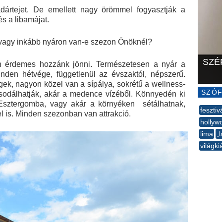
dártejet. De emellett nagy örömmel fogyasztják a
és a libamájat.
 vagy inkább nyáron van-e szezon Önöknél?
SZÉ
n érdemes hozzánk jönni. Természetesen a nyár a
den hétvége, függetlenül az évszaktól, népszerű.
gek, nagyon közel van a sípálya, sokrétű a wellness-
SZÓF
sodálhatják, akár a medence vízéből. Könnyedén ki
Esztergomba, vagy akár a környéken sétálhatnak,
fesztiv
l is. Minden szezonban van attrakció.
hollyw
lima
„
világki
--