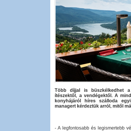
Több díjjal is büszkélkedhet a
ítészektől, a vendégektől. A mi
konyhájáról híres szálloda egy
managert kérdeztük arról, mitől má
- A legfontosabb és legismertebb v