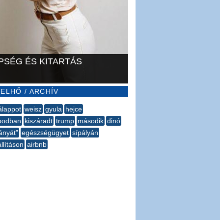
PSÉG ÉS KITARTÁS
ELHŐ / ARCHÍV
álappot
weisz
gyula
hejce
oodban
kiszáradt
trump
második
dinó
lányát”
egészségügyet
sípályán
állításon
airbnb