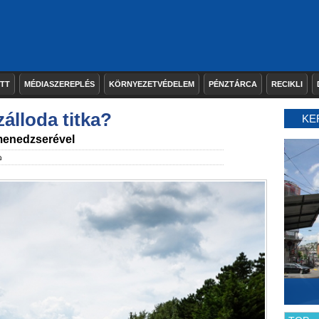
ETT
MÉDIASZEREPLÉS
KÖRNYEZETVÉDELEM
PÉNZTÁRCA
RECIKLI
álloda titka?
KE
 menedzserével