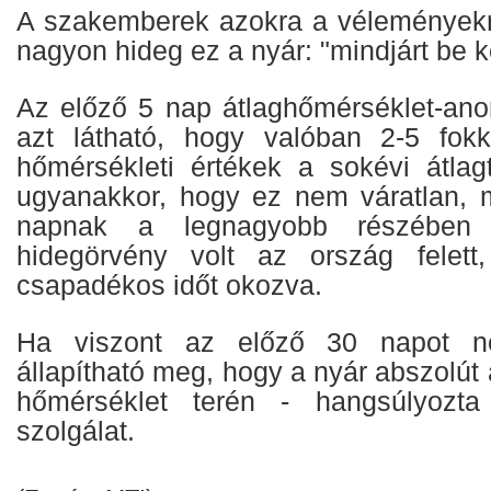
A szakemberek azokra a véleményekr
nagyon hideg ez a nyár: "mindjárt be ke
Az előző 5 nap átlaghőmérséklet-anom
azt látható, hogy valóban 2-5 fok
hőmérsékleti értékek a sokévi átlag
ugyanakkor, hogy ez nem váratlan, 
napnak a legnagyobb részében
hidegörvény volt az ország felett,
csapadékos időt okozva.
Ha viszont az előző 30 napot n
állapítható meg, hogy a nyár abszolút
hőmérséklet terén - hangsúlyozta
szolgálat.