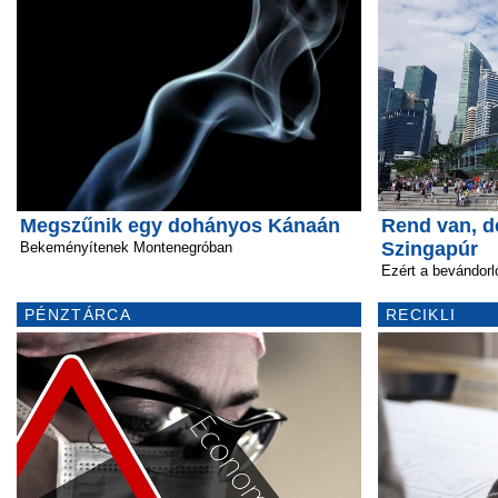
Megszűnik egy dohányos Kánaán
Rend van, d
Szingapúr
Bekeményítenek Montenegróban
Ezért a bevándorl
PÉNZTÁRCA
RECIKLI