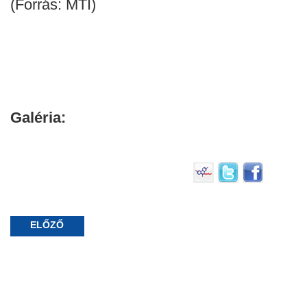
(Forrás: MTI)
Galéria:
ELŐZŐ