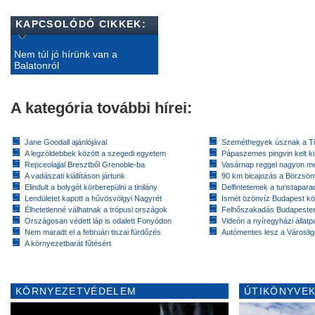
KAPCSOLÓDÓ CIKKEK:
Nem túl jó hírünk van a
Balatonról
A kategória további hírei:
Jane Goodall ajánlójával
Szeméthegyek úsznak a T
A legzöldebbek között a szegedi egyetem
Pápaszemes pingvin kelt k
Repceolajjal Bresztből Grenoble-ba
Vasárnap reggel nagyon m
A vadászati kiállításon jártunk
90 km bicajozás a Börzsö
Elindult a bolygót körberepülni a tinilány
Delfintetemek a turistapar
Lendületet kapott a hűvösvölgyi Nagyrét
Ismét özönvíz Budapest k
Élhetetlenné válhatnak a trópusi országok
Felhőszakadás Budapeste
Országosan védett láp is odalett Fonyódon
Videón a nyíregyházi állatp
Nem maradt el a februári tiszai fürdőzés
Autómentes lesz a Városlig
A környezetbarát fűtésért
KÖRNYEZETVÉDELEM
ÚTIKÖNYVEK