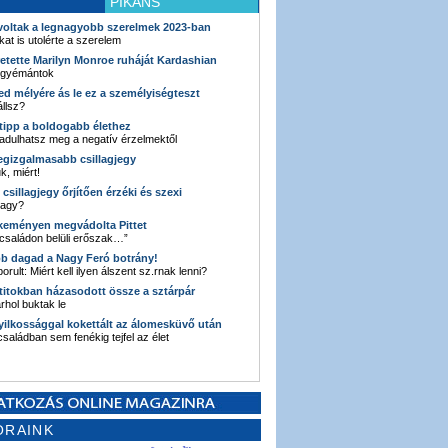
PIKÁNS
 voltak a legnagyobb szerelmek 2023-ban
kat is utolérte a szerelem
retette Marilyn Monroe ruháját Kardashian
 gyémántok
ked mélyére ás le ez a személyiségteszt
llsz?
i tipp a boldogabb élethez
adulhatsz meg a negatív érzelmektől
legizgalmasabb csillagjegy
k, miért!
3 csillagjegy őrjítően érzéki és szexi
vagy?
e keményen megvádolta Pittet
 családon belüli erőszak…”
bb dagad a Nagy Feró botrány!
orult: Miért kell ilyen álszent sz.rnak lenni?
 titokban házasodott össze a sztárpár
hol buktak le
yilkossággal kokettált az álomesküvő után
 családban sem fenékig tejfel az élet
ORAINK