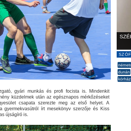
SZÉ
SZÓF
német
dunán
kórhá
--
azgató, gyári munkás és profi focista is. Mindenkit
kemény küzdelmek után az egésznapos mérkőzéseket
yesület csapata szerezte meg az első helyet. A
 a gyermekvasútról írt mesekönyv szerzője és Kiss
s újságíró is.