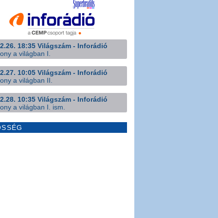
2.26. 18:35 Világszám - Inforádió
ony a világban I.
2.27. 10:05 Világszám - Inforádió
ony a világban II.
2.28. 10:35 Világszám - Inforádió
ony a világban I. ism.
ÖSSÉG