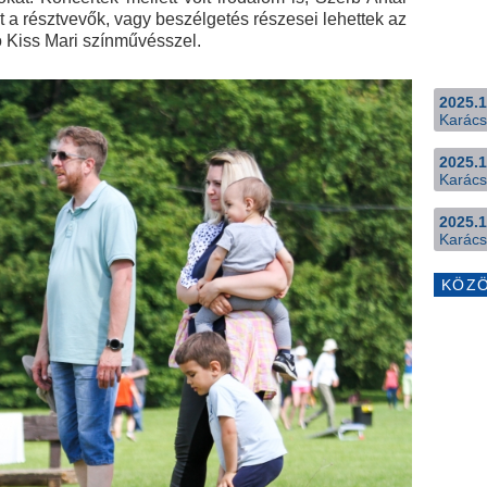
 a résztvevők, vagy beszélgetés részesei lehettek az
ó Kiss Mari színművésszel.
2025.1
Karács
2025.1
Karács
2025.1
Karács
KÖZ