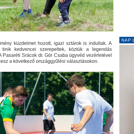
NAP 
ény küzdelmet hozott, igazi sztárok is indultak. A
 tinik kedvencei szerepeltek, köztük a legendás
A Pasaréti Srácok dr. Gór Csaba ügyvéd vezérletével
e lesz a következő országgyűlési választásokon.