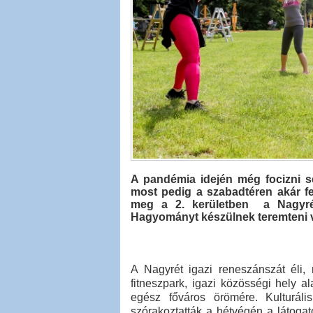
A pandémia idején még focizni se
most pedig a szabadtéren akár fe
meg a 2. kerületben a Nagyrét 
Hagyományt készülnek teremteni v
A Nagyrét igazi reneszánszát éli, 
fitneszpark, igazi közösségi hely a
egész főváros örömére. Kulturáli
szórakoztatták a hétvégén a látogató