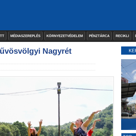
ETT
MÉDIASZEREPLÉS
KÖRNYEZETVÉDELEM
PÉNZTÁRCA
RECIKLI
hűvösvölgyi Nagyrét
KE