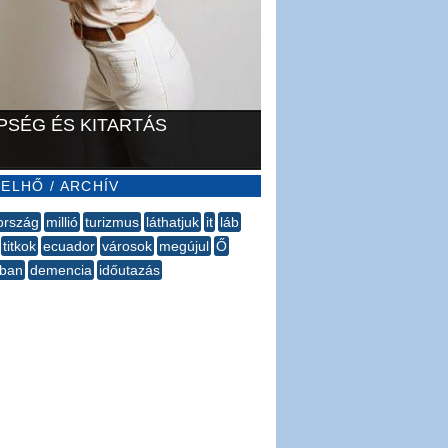
PSÉG ÉS KITARTÁS
ELHŐ / ARCHÍV
ország
millió
turizmus
láthatjuk
it
láb
titkok
ecuador
városok
megújul
Ő
zban
demencia
időutazás