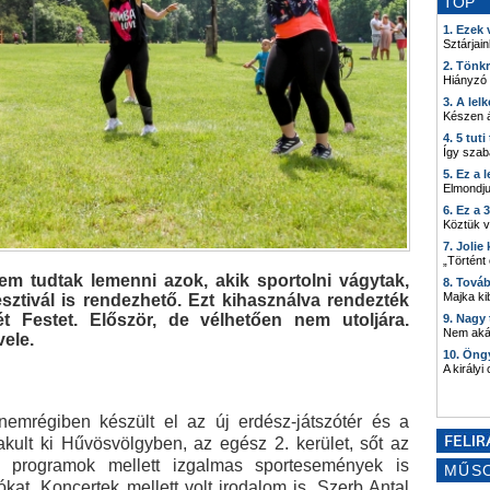
TOP
1. Ezek
Sztárjain
2. Tönk
Hiányzó
3. A lel
Készen á
4. 5 tut
Így szab
5. Ez a 
Elmondju
6. Ez a 
Köztük 
7. Joli
„Történt
m tudtak lemenni azok, akik sportolni vágytak,
8. Tová
Majka kib
sztivál is rendezhető. Ezt kihasználva rendezték
Festet. Először, de vélhetően nem utoljára.
9. Nagy
Nem akár
ele.
10. Öng
A királyi
nemrégiben készült el az új erdész-játszótér és a
lakult ki Hűvösvölgyben, az egész 2. kerület, sőt az
s programok mellett izgalmas sportesemények is
MŰS
kat. Koncertek mellett volt irodalom is, Szerb Antal