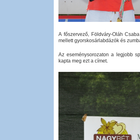
A főszervező, Földváry-Oláh Csaba 
mellett gyorskosárlabdázók és zumba
Az eseménysorozaton a legjobb spor
kapta meg ezt a címet.