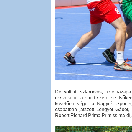
De volt itt sztárorvos, üzletház-ig
összekötött a sport szeretete. Kő
követően végül a Nagyrét Sporteg
csapatban játszott Lengyel Gábor,
Róbert Richard Prima Primissima-díja