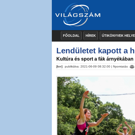
FŐOLDAL
HÍREK
ÚTIKÖNYVEK HELY
Lendületet kapott a 
Kultúra és sport a fák árnyékában
[krr]
publikálva: 2021-06-09 08:32:00 |
Nyomtatás