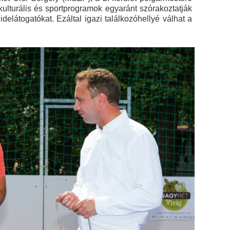
y kulturális és sportprogramok egyaránt szórakoztatják
delátogatókat. Ezáltal igazi találkozóhellyé válhat a