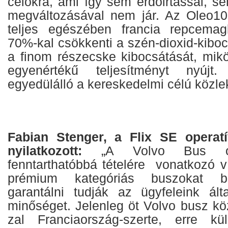
célokra, ami így sem erdőirtással, s
megváltozásával nem jár. Az Oleo10
teljes egészében francia repcemag
70%-kal csökkenti a szén-dioxid-kibo
a finom részecske kibocsátását, mikö
egyenértékű teljesítményt nyúj
egyedülálló a kereskedelmi célú közle
Fabian Stenger, a Flix SE operatí
nyilatkozott:
„A Volvo Bus os
fenntarthatóbbá tételére vonatkozó v
prémium kategóriás buszokat bi
garantálni tudják az ügyfeleink álta
minőséget. Jelenleg öt Volvo busz kö
zal Franciaország-szerte, erre k