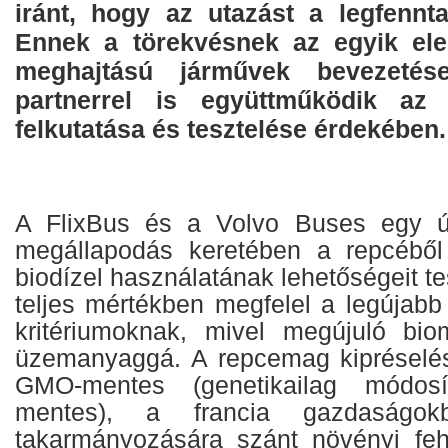
iránt, hogy az utazást a legfennta
Ennek a törekvésnek az egyik ele
meghajtású járművek bevezetés
partnerrel is együttműködik az 
felkutatása és tesztelése érdekében.
A FlixBus és a Volvo Buses egy ú
megállapodás keretében a repcéből
biodízel használatának lehetőségeit te
teljes mértékben megfelel a legújabb
kritériumoknak, mivel megújuló bio
üzemanyaggá. A repcemag kipréselés
GMO-mentes (genetikailag módosít
mentes), a francia gazdaságok
takarmányozására szánt növényi feh