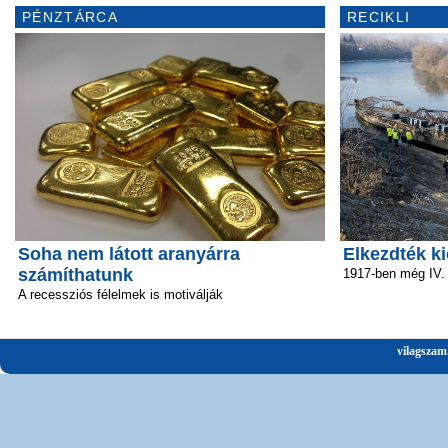
PÉNZTÁRCA
RECIKLI
Soha nem látott aranyárra
Elkezdték ki
számíthatunk
1917-ben még IV.
A recessziós félelmek is motiválják
vilagszam