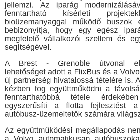
jellemzi. Az iparág modernizálás
fenntartható kísérleti projek
bioüzemanyaggal működő buszok el
bebizonyítja, hogy egy egész ipará
megfelelő vállalkozói szellem és eg
segítségével.
A Brest - Grenoble útvonal eli
lehetőséget adott a FlixBus és a Vol
új partnerség hivatalossá tételére is. A
kézben fog együttműködni a távolsá
fenntarthatóbbá tétele érdekébe
egyszerűsíti a flotta fejlesztést 
autóbusz-üzemeltetők számára világsz
Az együttműködési megállapodás nem 
a Volvo automatikusan autóbuszokat