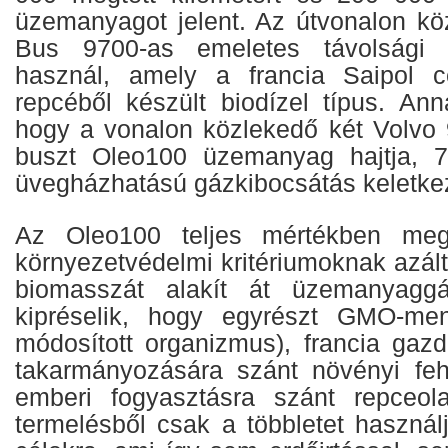
üzemanyagot jelent. Az útvonalon kö
Bus 9700-as emeletes távolsági 
használ, amely a francia Saipol cé
repcéből készült biodízel típus. An
hogy a vonalon közlekedő két Volvo
buszt Oleo100 üzemanyag hajtja, 
üvegházhatású gázkibocsátás keletkez
Az Oleo100 teljes mértékben megf
környezetvédelmi kritériumoknak azál
biomasszát alakít át üzemanyagg
kipréselik, hogy egyrészt GMO-ment
módosított organizmus), francia gazd
takarmányozására szánt növényi feh
emberi fogyasztásra szánt repceola
termelésből csak a többletet használj