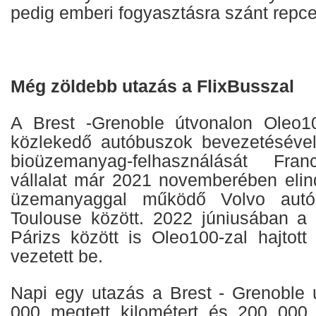
pedig emberi fogyasztásra szánt repce
Még zöldebb utazás a FlixBusszal
A Brest -Grenoble útvonalon Oleo
közlekedő autóbuszok bevezetésével
bioüzemanyag-felhasználását Fran
vállalat már 2021 novemberében elind
üzemanyaggal működő Volvo autó
Toulouse között. 2022 júniusában a
Párizs között is Oleo100-zal hajtott
vezetett be.
Napi egy utazás a Brest - Grenoble 
000 megtett kilométert és 200 000 li