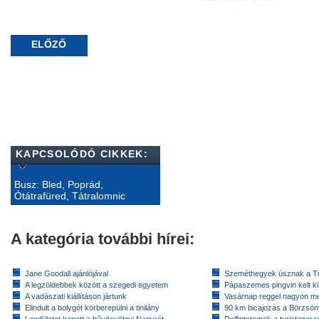
ELŐZŐ
KAPCSOLÓDÓ CIKKEK:
Busz: Bled, Poprád,
Ótátrafüred, Tátralomnic
A kategória további hírei:
Jane Goodall ajánlójával
Szeméthegyek úsznak a T
A legzöldebbek között a szegedi egyetem
Pápaszemes pingvin kelt k
A vadászati kiállításon jártunk
Vasárnap reggel nagyon m
Elindult a bolygót körberepülni a tinilány
90 km bicajozás a Börzsö
Lendületet kapott a hűvösvölgyi Nagyrét
Delfintetemek a turistapar