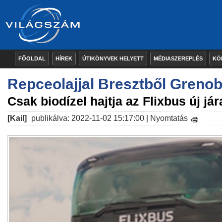
FŐOLDAL
HÍREK
ÚTIKÖNYVEK HELYETT
MÉDIASZEREPLÉS
KÖ
Repceolajjal Bresztből Grenob
Csak biodízel hajtja az Flixbus új jár
[Kail]
publikálva: 2022-11-02 15:17:00 |
Nyomtatás