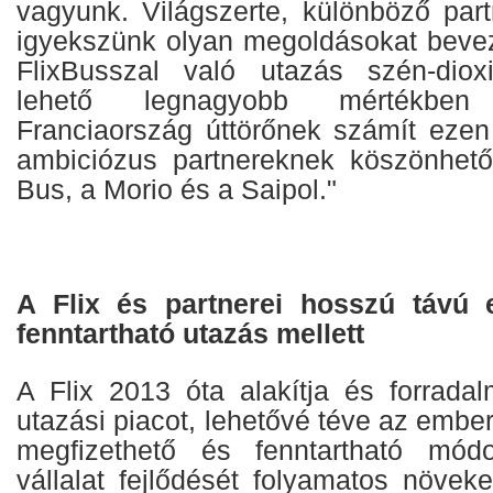
vagyunk. Világszerte, különböző par
igyekszünk olyan megoldásokat bevez
FlixBusszal való utazás szén-dioxi
lehető legnagyobb mértékben c
Franciaország úttörőnek számít ezen
ambiciózus partnereknek köszönhető
Bus, a Morio és a Saipol."
A Flix és partnerei hosszú távú 
fenntartható utazás mellett
A Flix 2013 óta alakítja és forradal
utazási piacot, lehetővé téve az emb
megfizethető és fenntartható mód
vállalat fejlődését folyamatos növek