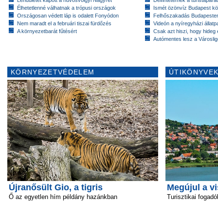
Élhetetlenné válhatnak a trópusi országok
Ismét özönvíz Budapest k
Országosan védett láp is odalett Fonyódon
Felhőszakadás Budapeste
Nem maradt el a februári tiszai fürdőzés
Videón a nyíregyházi állatp
A környezetbarát fűtésért
Csak azt hiszi, hogy hideg 
Autómentes lesz a Városlig
KÖRNYEZETVÉDELEM
ÚTIKÖNYVEK
Újranősült Gio, a tigris
Megújul a v
Ő az egyetlen hím példány hazánkban
Turisztikai fogadó