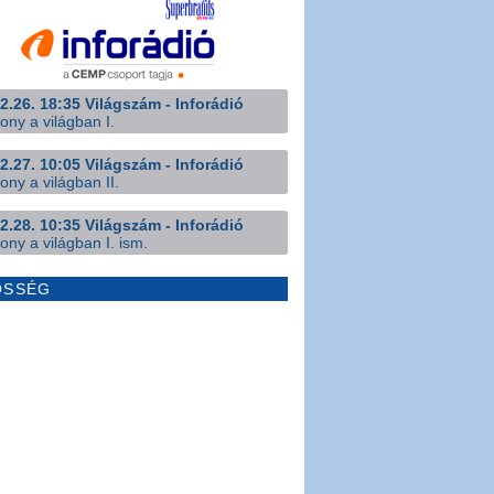
2.26. 18:35 Világszám - Inforádió
ony a világban I.
2.27. 10:05 Világszám - Inforádió
ony a világban II.
2.28. 10:35 Világszám - Inforádió
ony a világban I. ism.
ÖSSÉG