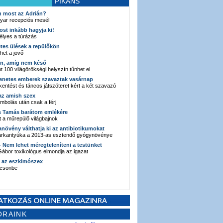
PIKÁNS
an most az Adrián?
yar recepciós mesél
ost inkább hagyja ki!
élyes a túrázás
etes ülések a repülőkön
ehet a jövő
en, amíg nem késő
t 100 világörökségi helyszín tűnhet el
enetes emberek szavaztak vasárnap
entést és táncos játszóteret kért a két szavazó
 az amish szex
ombolás után csak a férj
s Tamás barátom emlékére
 a műrepülő világbajnok
anövény válthatja ki az antibiotikumokat
sarkantyúka a 2013-as esztendő gyógynövénye
 - Nem lehet méregteleníteni a testünket
ábor toxikológus elmondja az igazat
n az eszkimószex
lcsönbe
ORAINK