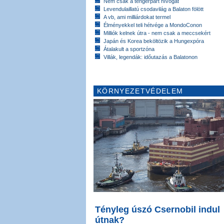
Nem csak a tengerpart hívogat
Levendulaillatú csodavilág a Balaton fölött
A vb, ami milliárdokat termel
Élményekkel teli hétvége a MondoConon
Milliók kelnek útra - nem csak a meccsekért
Japán és Korea beköltözik a Hungexpóra
Átalakult a sportzóna
Villák, legendák: időutazás a Balatonon
KÖRNYEZETVÉDELEM
Tényleg úszó Csernobil indul
útnak?