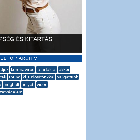
PSÉG ÉS KITARTÁS
ELHŐ / ARCHÍV
udjuk
koronavírus
tatárföldet
ekkor
ltak
sound
ki
tudósítónkkal
hallgattunk
k
meghalt
helyett
videó
zetvédelem