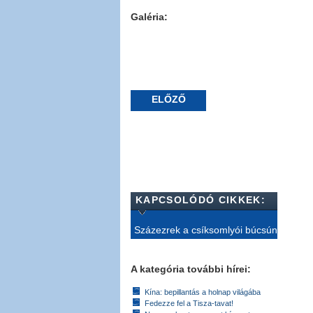
Galéria:
ELŐZŐ
KAPCSOLÓDÓ CIKKEK:
Százezrek a csíksomlyói búcsún
A kategória további hírei:
Kína: bepillantás a holnap világába
Fedezze fel a Tisza-tavat!