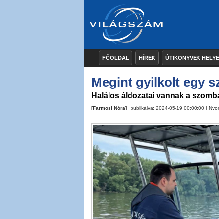
FŐOLDAL
HÍREK
ÚTIKÖNYVEK HELY
Megint gyilkolt egy s
Halálos áldozatai vannak a szomba
[Farmosi Nóra]
publikálva: 2024-05-19 00:00:00 |
Nyo