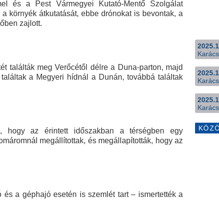
mel és a Pest Vármegyei Kutató-Mentő Szolgálat
a környék átkutatását, ebbe drónokat is bevontak, a
őben zajlott.
2025.1
Karács
tét találták meg Verőcétől délre a Duna-parton, majd
2025.1
 találtak a Megyeri hídnál a Dunán, továbbá találtak
Karács
2025.1
Karács
KÖZ
k, hogy az érintett időszakban a térségben egy
omáromnál megállítottak, és megállapították, hogy az
 és a géphajó esetén is szemlét tart – ismertették a