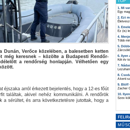
TOP
1. Mi v
Egy mag
2. Ezt m
Életvesz
3. Emel
Ez (is) l
4. Menj
Több min
5. Döbb
Zárcsökk
l a Dunán, Verőce közelében, a balesetben ketten
6. Ilyen
nőt még keresnek – közölte a Budapesti Rendőr-
Két év t
délelőtt a rendőrség honlapján. Vélhetően egy
7. Náda
között.
Lezuhant
8. Csod
A kerti 
9. Blöff
 éjszaka arról érkezett bejelentés, hogy a 12-es főút
Zacher G
rfit találtak, akivel nehéz kommunikálni. A rendőrök
10. Ilye
Szex kö
 a sérültet, és arra következtetésre jutottak, hogy a
MŰS