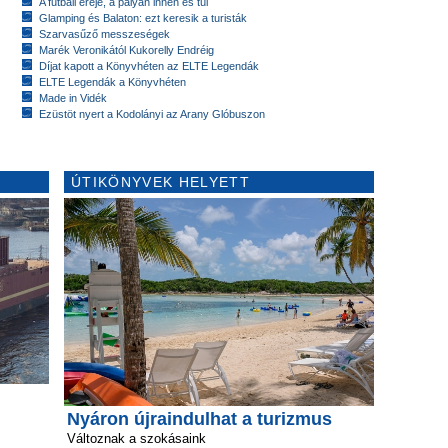
A futball ereje, a pályán innen és túl
Glamping és Balaton: ezt keresik a turisták
Szarvasűző messzeségek
Marék Veronikától Kukorelly Endréig
Díjat kapott a Könyvhéten az ELTE Legendák
ELTE Legendák a Könyvhéten
Made in Vidék
Ezüstöt nyert a Kodolányi az Arany Glóbuszon
ÚTIKÖNYVEK HELYETT
Nyáron újraindulhat a turizmus
Változnak a szokásaink