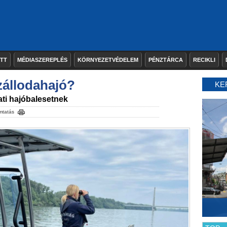
ETT
MÉDIASZEREPLÉS
KÖRNYEZETVÉDELEM
PÉNZTÁRCA
RECIKLI
zállodahajó?
KE
ti hajóbalesetnek
mtatás