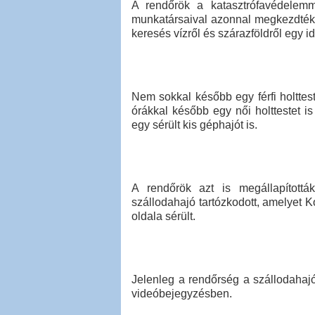
A rendőrök a katasztrófavédelem
munkatársaival azonnal megkezdték 
keresés vízről és szárazföldről egy id
Nem sokkal később egy férfi holttes
órákkal később egy női holttestet is
egy sérült kis géphajót is.
A rendőrök azt is megállapítottá
szállodahajó tartózkodott, amelyet K
oldala sérült.
Jelenleg a rendőrség a szállodahajó
videóbejegyzésben.