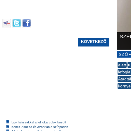
SZÉ
KÖVETKEZŐ
SZÓF
alatt
t
lefogla
Átadtá
környe
--
Egy hátizsákkal a felhőkarcolók között
Koncz Zsuzsa és Azahriah a színpadon