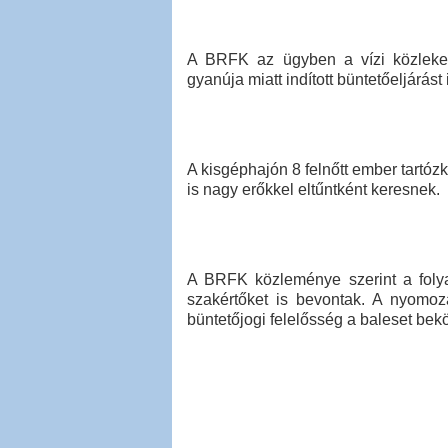
A BRFK az ügyben a vízi közleked
gyanúja miatt indított büntetőeljárást 
A kisgéphajón 8 felnőtt ember tartózko
is nagy erőkkel eltűntként keresnek.
A BRFK közleménye szerint a foly
szakértőket is bevontak. A nyomozá
büntetőjogi felelősség a baleset bekö