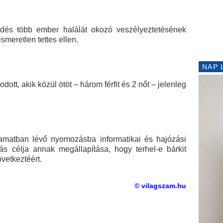
és több ember halálát okozó veszélyeztetésének
ismeretlen tettes ellen.
NAP 
dott, akik közül ötöt – három férfit és 2 nőt – jelenleg
amatban lévő nyomozásba informatikai és hajózási
s célja annak megállapítása, hogy terhel-e bárkit
vetkeztéért.
© vilagszam.hu