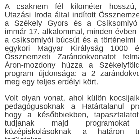
A csaknem fél kilométer hosszú,
Utazási Iroda által indított Össznemz
a Székely Gyors és a Csíksomlyó 
immár 17. alkalommal, minden évben f
a csíksomlyói búcsút és a történelmi
egykori Magyar Királyság 1000 é
Össznemzeti Zarándokvonatot felma
Áron-mozdony húzza a Székelyföld
program újdonsága: a 2 zarándokvo
meg egy teljes erdélyi kört.
Volt olyan vonat, ahol külön kocsija
pedagógusoknak a Határtalanul pro
hogy a későbbiekben, tapasztalato
tudjanak majd programokat
középiskolásoknak a határon tú