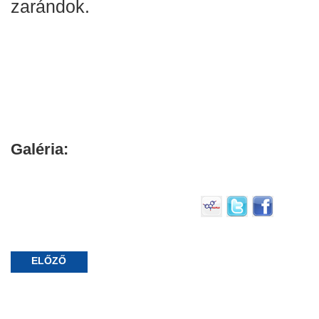
zarándok.
Galéria:
ELŐZŐ