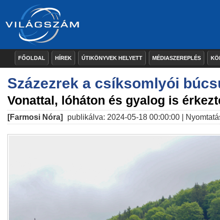
FŐOLDAL
HÍREK
ÚTIKÖNYVEK HELYETT
MÉDIASZEREPLÉS
KÖ
Százezrek a csíksomlyói búc
Vonattal, lóháton és gyalog is érkez
[Farmosi Nóra]
publikálva: 2024-05-18 00:00:00 |
Nyomtatá