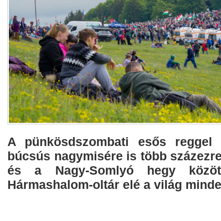
A pünkösdszombati esős reggel e
búcsús nagymisére is több százezre
és a Nagy-Somlyó hegy közöt
Hármashalom-oltár elé a világ minden