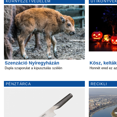
KÖRNYEZETVÉDELEM
ÚTIKÖNYVEK
Szenzáció Nyíregyházán
Kösz, kelták
Dupla szaporulat a kipusztulás szélén
Honnét ered ez a
PÉNZTÁRCA
RECIKLI