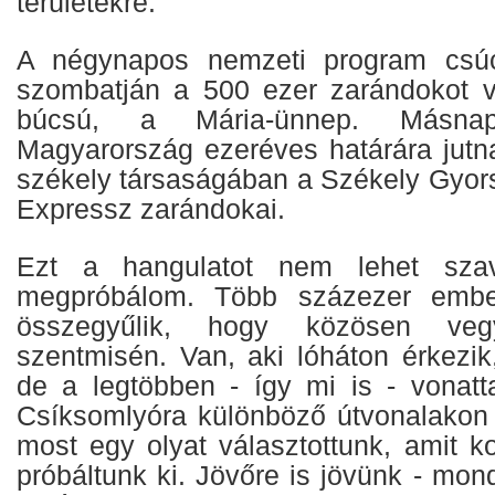
területekre.
A négynapos nemzeti program csúc
szombatján a 500 ezer zarándokot v
búcsú, a Mária-ünnep. Másna
Magyarország ezeréves határára jutna
székely társaságában a Székely Gyor
Expressz zarándokai.
Ezt a hangulatot nem lehet szava
megpróbálom. Több százezer emb
összegyűlik, hogy közösen ve
szentmisén. Van, aki lóháton érkezik
de a legtöbben - így mi is - vonatta
Csíksomlyóra különböző útvonalakon 
most egy olyat választottunk, amit
próbáltunk ki. Jövőre is jövünk - mo