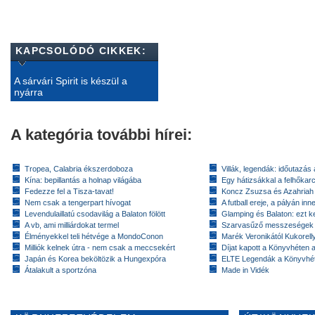
KAPCSOLÓDÓ CIKKEK:
A sárvári Spirit is készül a
nyárra
A kategória további hírei:
Tropea, Calabria ékszerdoboza
Villák, legendák: időutazás
Kína: bepillantás a holnap világába
Egy hátizsákkal a felhőkarc
Fedezze fel a Tisza-tavat!
Koncz Zsuzsa és Azahriah
Nem csak a tengerpart hívogat
A futball ereje, a pályán inn
Levendulaillatú csodavilág a Balaton fölött
Glamping és Balaton: ezt ke
A vb, ami milliárdokat termel
Szarvasűző messzeségek
Élményekkel teli hétvége a MondoConon
Marék Veronikától Kukorell
Milliók kelnek útra - nem csak a meccsekért
Díjat kapott a Könyvhéten
Japán és Korea beköltözik a Hungexpóra
ELTE Legendák a Könyvhé
Átalakult a sportzóna
Made in Vidék