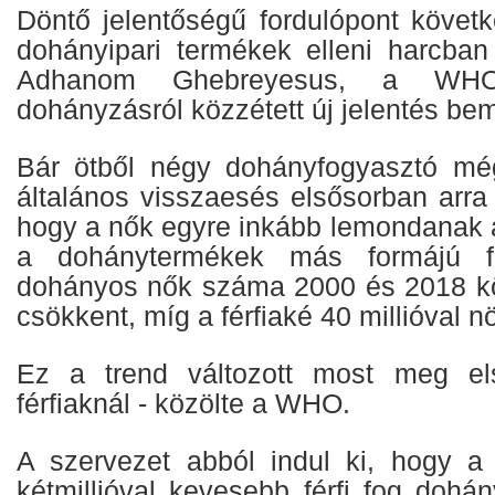
Döntő jelentőségű fordulópont követk
dohányipari termékek elleni harcba
Adhanom Ghebreyesus, a WHO
dohányzásról közzétett új jelentés be
Bár ötből négy dohányfogyasztó még
általános visszaesés elsősorban arra
hogy a nők egyre inkább lemondanak 
a dohánytermékek más formájú fo
dohányos nők száma 2000 és 2018 köz
csökkent, míg a férfiaké 40 millióval n
Ez a trend változott most meg el
férfiaknál - közölte a WHO.
A szervezet abból indul ki, hogy a
kétmillióval kevesebb férfi fog dohá