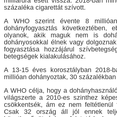
milliárdra esett vissza. 2018-ban m
százaléka cigarettát szívott.
A WHO szerint évente 8 millióa
dohányfogyasztás következtében, eb
olyanok, akik maguk nem is doh
dohányosokkal élnek vagy dolgoznak
fogyasztása hozzájárul szívbetegs
betegségek kialakulásához.
A 13-15 éves korosztályban 2018-ba
millióan dohányoztak, 30 százalékban
A WHO célja, hogy a dohányhasználó
világszerte a 2010-es szinthez képe
csökkentsék, ám ez nem feltétlenül 
Csak 32 ország áll jól ennek telj