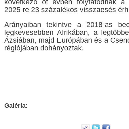
következő öt évben folytatódnak a j
2025-re 23 százalékos visszaesés érhe
Arányaiban tekintve a 2018-as bec
legkevesebben Afrikában, a legtöbbe
Ázsiában, majd Európában és a Csen
régiójában dohányoztak.
Galéria: