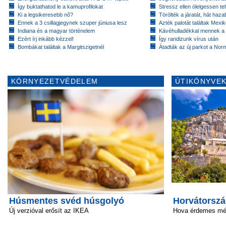
Így buktathatod le a kamuprofilokat
Stressz ellen ölelgessen te
Ki a legsikeresebb nő?
Törölték a járatát, hát hazab
Ennek a 3 csillagjegynek szuper júniusa lesz
Azték palotát találtak Mex
Indiana és a magyar történelem
Kávéhulladékkal mennek a
Ezért írj inkább kézzel!
Így randizunk vírus után
Bombákat találtak a Margitszigetnél
Átadták az új parkot a Nor
KÖRNYEZETVÉDELEM
ÚTIKÖNYVEK
Húsmentes svéd húsgolyó
Horvátorszá
Új verzióval erősít az IKEA
Hova érdemes még