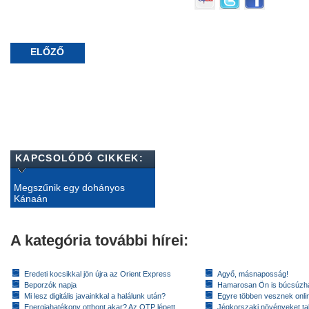
ELŐZŐ
KAPCSOLÓDÓ CIKKEK:
Megszűnik egy dohányos
Kánaán
A kategória további hírei:
Eredeti kocsikkal jön újra az Orient Express
Agyő, másnaposság!
Beporzók napja
Hamarosan Ön is búcsúzhat
Mi lesz digitális javainkkal a halálunk után?
Egyre többen vesznek onlin
Energiahatékony otthont akar? Az OTP lépett
Jégkorszaki növényeket tal