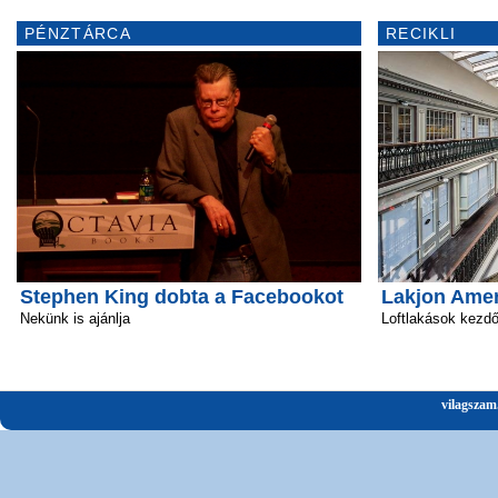
PÉNZTÁRCA
RECIKLI
Stephen King dobta a Facebookot
Lakjon Amer
Nekünk is ajánlja
Loftlakások kezd
vilagszam