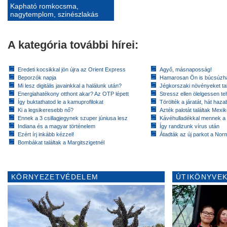
Kapható romkocsma,
nagytemplom, szinészlakás
A kategória további hírei:
Eredeti kocsikkal jön újra az Orient Express
Agyő, másnaposság!
Beporzók napja
Hamarosan Ön is búcsúzhat
Mi lesz digitális javainkkal a halálunk után?
Jégkorszaki növényeket tal
Energiahatékony otthont akar? Az OTP lépett
Stressz ellen ölelgessen te
Így buktathatod le a kamuprofilokat
Törölték a járatát, hát hazab
Ki a legsikeresebb nő?
Azték palotát találtak Mex
Ennek a 3 csillagjegynek szuper júniusa lesz
Kávéhulladékkal mennek a
Indiana és a magyar történelem
Így randizunk vírus után
Ezért írj inkább kézzel!
Átadták az új parkot a Nor
Bombákat találtak a Margitszigetnél
KÖRNYEZETVÉDELEM
ÚTIKÖNYVEK