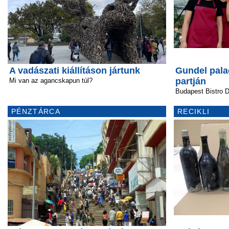
A vadászati kiállításon jártunk
Gundel pala
partján
Mi van az agancskapun túl?
Budapest Bistro D
PÉNZTÁRCA
RECIKLI