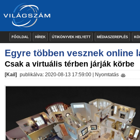
FŐOLDAL
HÍREK
ÚTIKÖNYVEK HELYETT
MÉDIASZEREPLÉS
KÖ
Egyre többen vesznek online l
Csak a virtuális térben járják körbe
[Kail]
publikálva: 2020-08-13 17:59:00 |
Nyomtatás