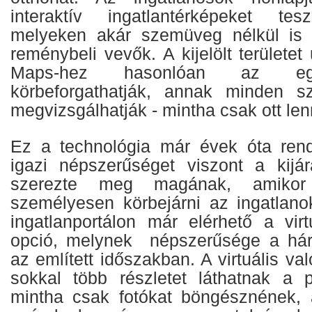
interaktív ingatlantérképeket tes
melyeken akár szemüveg nélkül is 
reménybeli vevők. A kijelölt területe
Maps-hez hasonlóan az egér
körbeforgathatják, annak minden sz
megvizsgálhatják - mintha csak ott le
Ez a technológia már évek óta rend
igazi népszerűséget viszont a kijár
szerezte meg magának, amikor l
személyesen körbejárni az ingatlanok
ingatlanportálon már elérhető a virt
opció, melynek népszerűsége a hár
az említett időszakban. A virtuális va
sokkal több részletet láthatnak a p
mintha csak fotókat böngésznének, 