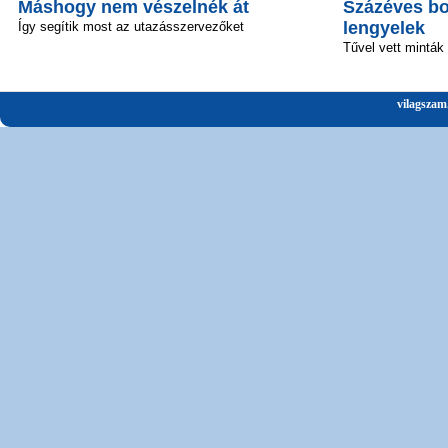
Máshogy nem vészelnék át
Százéves bo
lengyelek
Így segítik most az utazásszervezőket
Tűvel vett minták
vilagszam