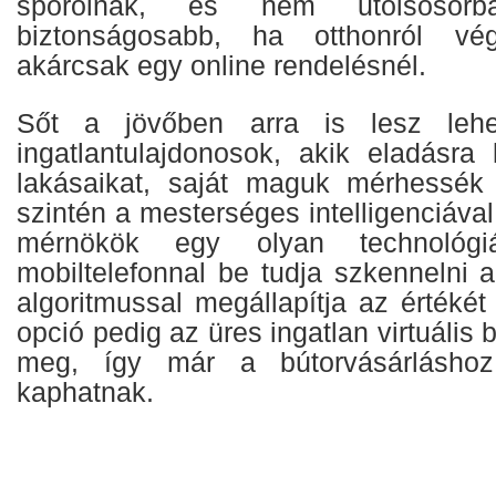
spórolnak, és nem utolsósorb
biztonságosabb, ha otthonról vég
akárcsak egy online rendelésnél.
Sőt a jövőben arra is lesz leh
ingatlantulajdonosok, akik eladásra 
lakásaikat, saját maguk mérhessék 
szintén a mesterséges intelligenciáva
mérnökök egy olyan technológ
mobiltelefonnal be tudja szkennelni a
algoritmussal megállapítja az értéké
opció pedig az üres ingatlan virtuális
meg, így már a bútorvásárláshoz
kaphatnak.