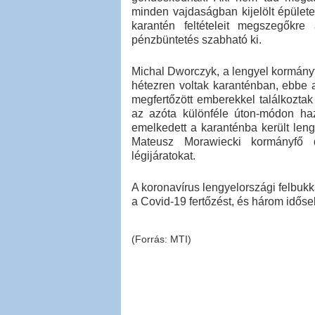
minden vajdaságban kijelölt épülete
karantén feltételeit megszegőkre
pénzbüntetés szabható ki.
Michal Dworczyk, a lengyel kormányf
hétezren voltak karanténban, ebbe a
megfertőzött emberekkel találkoztak
az azóta különféle úton-módon ha
emelkedett a karanténba került leng
Mateusz Morawiecki kormányfő dö
légijáratokat.
A koronavírus lengyelországi felbukk
a Covid-19 fertőzést, és három idős
(Forrás: MTI)