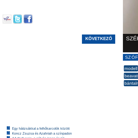
SZÉ
KÖVETKEZŐ
SZÓF
modell
beavat
bántal
--
Egy hátizsákkal a felhőkarcolók között
Koncz Zsuzsa és Azahriah a színpadon