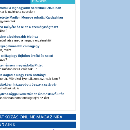
PIKÁNS
 voltak a legnagyobb szerelmek 2023-ban
kat is utolérte a szerelem
retette Marilyn Monroe ruháját Kardashian
 gyémántok
ked mélyére ás le ez a személyiségteszt
llsz?
i tipp a boldogabb élethez
adulhatsz meg a negatív érzelmektől
legizgalmasabb csillagjegy
k, miért!
3 csillagjegy őrjítően érzéki és szexi
vagy?
e keményen megvádolta Pittet
 családon belüli erőszak…”
bb dagad a Nagy Feró botrány!
orult: Miért kell ilyen álszent sz.rnak lenni?
 titokban házasodott össze a sztárpár
hol buktak le
yilkossággal kokettált az álomesküvő után
 családban sem fenékig tejfel az élet
ORAINK