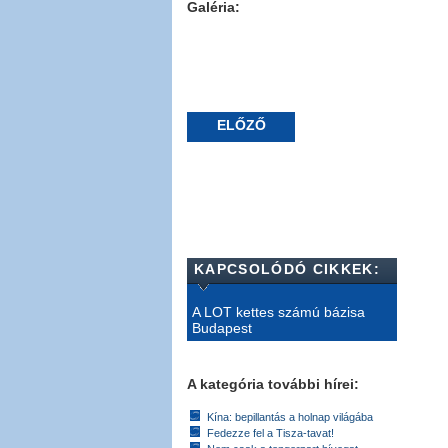
Galéria:
ELŐZŐ
KAPCSOLÓDÓ CIKKEK:
A LOT kettes számú bázisa
Budapest
A kategória további hírei:
Kína: bepillantás a holnap világába
Fedezze fel a Tisza-tavat!