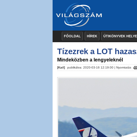
FŐOLDAL
HÍREK
ÚTIKÖNYVEK HELY
Tízezrek a LOT hazasz
Mindeközben a lengyeleknél
[Kail]
publikálva: 2020-03-16 12:19:00 |
Nyomtatás