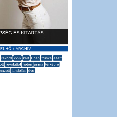
PSÉG ÉS KITARTÁS
ELHŐ / ARCHÍV
rekord
kkvk
kert
Éhen
fruska
esett
ott
revoluttal
héten
prima
térképre
mazott
landolási
éve