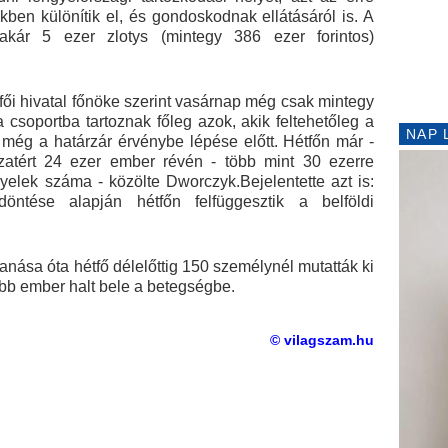
kben különítik el, és gondoskodnak ellátásáról is. A
 akár 5 ezer zlotys (mintegy 386 ezer forintos)
ői hivatal főnöke szerint vasárnap még csak mintegy
 csoportba tartoznak főleg azok, akik feltehetőleg a
NAP 
 még a határzár érvénybe lépése előtt. Hétfőn már -
zatért 24 ezer ember révén - több mint 30 ezerre
yelek száma - közölte Dworczyk.Bejelentette azt is:
ntése alapján hétfőn felfüggesztik a belföldi
anása óta hétfő délelőttig 150 személynél mutatták ki
ebb ember halt bele a betegségbe.
© vilagszam.hu