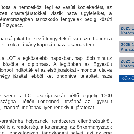
ította a nemzetközi légi és vasúti közlekedést, az
ett charterjáratokkal viszik haza ügyfeleiket, a
metországban tartózkodó lengyelek pedig közúti
ki Przydacz.
2025.1
Karács
abadságukat befejező lengyelekről van szó, hanem a
s, akik a járvány kapcsán haza akarnak térni.
2025.1
Karács
t a LOT a legközelebbi napokban, napi több mint tíz
2025.1
a - közölte a diplomata. A legtöbben az Egyesült
Karács
onból indították el az első járatokat - mondta, utalva
y járattal, ebből két londonival telepített haza
KÖZ
e szerint a LOT akciója során hétfő reggelig 1300
rszágba. Hétfőn Londonból, továbbá az Egyesült
Izlandról indítanak ilyen rendkívüli járatokat.
aranténba helyeznek, rendszeres ellenőrzésükről,
król is a rendőrség, a katonaság, az önkormányzatok
 lengyelországi tartózkodási helyet, azt az erre