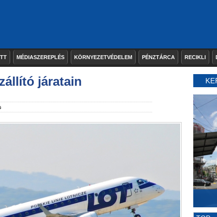
ETT
MÉDIASZEREPLÉS
KÖRNYEZETVÉDELEM
PÉNZTÁRCA
RECIKLI
állító járatain
KE