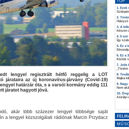
TOP
1. Ezek
Sztárjain
2. Tönk
Hiányzó
3. A lel
Készen á
4. 5 tut
Így szab
5. Ez a 
Elmondju
6. Ez a 
Köztük 
7. Joli
„Történt
edt lengyel regisztrált hétfő reggelig a LOT
8. Tová
Majka kib
tó járataira az új koronavírus-járvány (Covid-19)
9. Nagy
 lengyel határzár óta, s a varsói kormány eddig 111
Nem akár
tt járatot hagyott jóvá.
10. Öng
A királyi
odó, akár több százezer lengyel többsége saját
főn a lengyel közszolgálati rádiónak Marcin Przydacz
MŰS