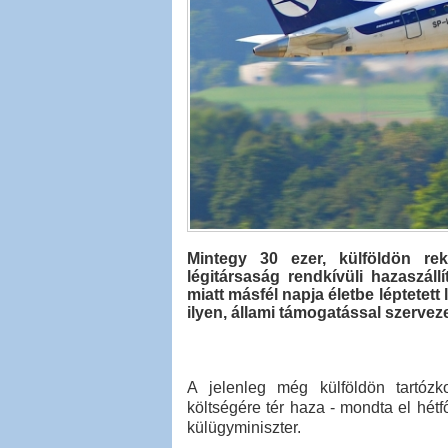
Mintegy 30 ezer, külföldön rek
légitársaság rendkívüli hazaszállí
miatt másfél napja életbe léptetett
ilyen, állami támogatással szerveze
A jelenleg még külföldön tartózk
költségére tér haza - mondta el hét
külügyminiszter.