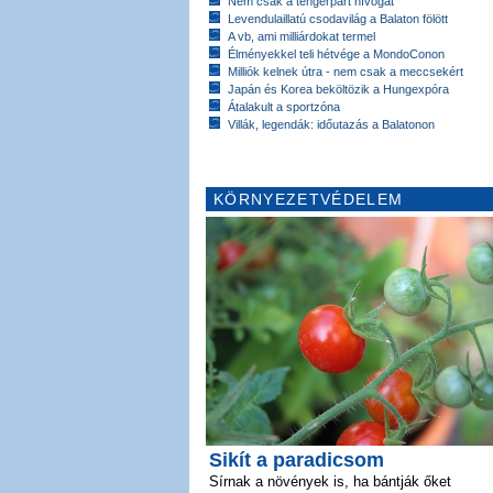
Nem csak a tengerpart hívogat
Levendulaillatú csodavilág a Balaton fölött
A vb, ami milliárdokat termel
Élményekkel teli hétvége a MondoConon
Milliók kelnek útra - nem csak a meccsekért
Japán és Korea beköltözik a Hungexpóra
Átalakult a sportzóna
Villák, legendák: időutazás a Balatonon
KÖRNYEZETVÉDELEM
Sikít a paradicsom
Sírnak a növények is, ha bántják őket