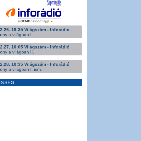
2.26. 18:35 Világszám - Inforádió
ony a világban I.
2.27. 10:05 Világszám - Inforádió
ony a világban II.
2.28. 10:35 Világszám - Inforádió
ony a világban I. ism.
ÖSSÉG