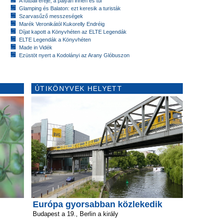
A futball ereje, a pályán innen és túl
Glamping és Balaton: ezt keresik a turisták
Szarvasűző messzeségek
Marék Veronikától Kukorelly Endréig
Díjat kapott a Könyvhéten az ELTE Legendák
ELTE Legendák a Könyvhéten
Made in Vidék
Ezüstöt nyert a Kodolányi az Arany Glóbuszon
ÚTIKÖNYVEK HELYETT
Európa gyorsabban közlekedik
Budapest a 19., Berlin a király