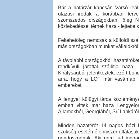
Bár a határzár kapcsán Varsó leáll
utazási irodák a korábban tervez
szomszédos országokban, főleg Né
közlekedéssel térnek haza - fejtette 
Feltehetőleg nemcsak a külföldi sz
más országokban munkát vállalókról i
A távolabbi országokból hazatérőke
rendkívüli járattal szállítja haz
Királyságból jelentkeztek, ezért Lond
arra, hogy a LOT már vasárnap nég
embereket.
A lengyel külügyi tárca közlemény
embert vittek már haza Lengyelo
Államokból, Georgiából, Srí Lankáról, 
Minden hazatérőt 14 napos házi k
szükség esetén élelmiszer-ellátásu
gondoskodnak. Aki nem tud megadni