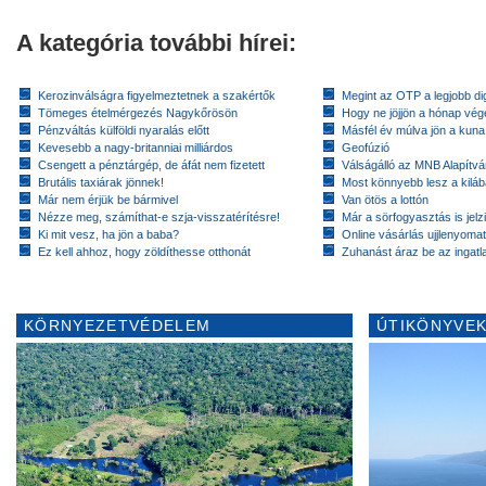
A kategória további hírei:
Kerozinválságra figyelmeztetnek a szakértők
Megint az OTP a legjobb dig
Tömeges ételmérgezés Nagykőrösön
Hogy ne jöjjön a hónap vé
Pénzváltás külföldi nyaralás előtt
Másfél év múlva jön a kuna
Kevesebb a nagy-britanniai milliárdos
Geofúzió
Csengett a pénztárgép, de áfát nem fizetett
Válságálló az MNB Alapítv
Brutális taxiárak jönnek!
Most könnyebb lesz a kiláb
Már nem érjük be bármivel
Van ötös a lottón
Nézze meg, számíthat-e szja-visszatérítésre!
Már a sörfogyasztás is jelzi
Ki mit vesz, ha jön a baba?
Online vásárlás ujjlenyomat
Ez kell ahhoz, hogy zöldíthesse otthonát
Zuhanást áraz be az ingatl
KÖRNYEZETVÉDELEM
ÚTIKÖNYVEK