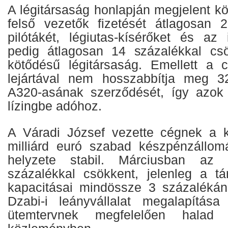
A légitársaság honlapján megjelent k
felső vezetők fizetését átlagosan 
pilótákét, légiutas-kísérőket és az 
pedig átlagosan 14 százalékkal cs
kötődésű légitársaság. Emellett a 
lejártával nem hosszabbítja meg 3
A320-asának szerződését, így azok 
lízingbe adóhoz.
A Váradi József vezette cégnek a k
milliárd euró szabad készpénzállom
helyzete stabil. Márciusban az 
százalékkal csökkent, jelenleg a t
kapacitásai mindössze 3 százaléká
Dzabi-i leányvállalat megalapítás
ütemtervnek megfelelően halad