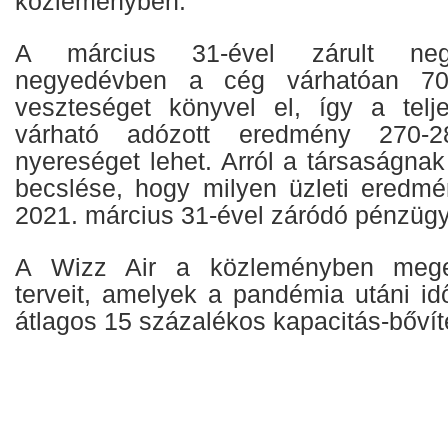
közleményben.
A március 31-ével zárult neg
negyedévben a cég várhatóan 70-
veszteséget könyvel el, így a telj
várható adózott eredmény 270-2
nyereséget lehet. Arról a társaságna
becslése, hogy milyen üzleti eredm
2021. március 31-ével záródó pénzügy
A Wizz Air a közleményben megerő
terveit, amelyek a pandémia utáni id
átlagos 15 százalékos kapacitás-bővíté