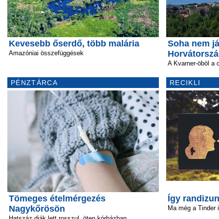
Kevesebb őserdő, több malária
Soha nem já
Horvátorsz
Amazóniai összefüggések
A Kvarner-öböl a
PÉNZTÁRCA
RECIKLI
Tömeges ételmérgezés
Így randizun
Nagykőrösön
Ma még a Tinder 
Hatszáz diák lett rosszul, öten kórházban