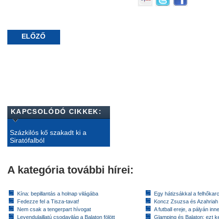
ELŐZŐ
KAPCSOLÓDÓ CIKKEK:
Százkilós kő szakadt ki a
Siratófalból
A kategória további hírei:
Kína: bepillantás a holnap világába
Egy hátizsákkal a felhőkarc
Fedezze fel a Tisza-tavat!
Koncz Zsuzsa és Azahriah
Nem csak a tengerpart hívogat
A futball ereje, a pályán inn
Levendulaillatú csodavilág a Balaton fölött
Glamping és Balaton: ezt ke