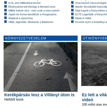
A vb, ami milliárdokat termel
Szarvasűző messzeségek
Élményekkel teli hétvége a MondoConon
Marék Veronikától Kukorell
Milliók kelnek útra - nem csak a meccsekért
Díjat kapott a Könyvhéten
Japán és Korea beköltözik a Hungexpóra
ELTE Legendák a Könyvhé
Átalakult a sportzóna
Made in Vidék
Villák, legendák: időutazás a Balatonon
Ezüstöt nyert a Kodolányi
KÖRNYEZETVÉDELEM
ÚTIKÖNYVEK
Kerékpársáv lesz a Villányi úton is
Ez lett a vi
videó
Hétfőtől festik
100 millió utas év