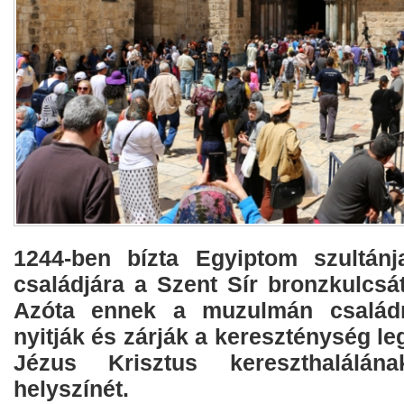
1244-ben bízta Egyiptom szultán
családjára a Szent Sír bronzkulcsá
Azóta ennek a muzulmán családna
nyitják és zárják a kereszténység le
Jézus Krisztus kereszthalálán
helyszínét.