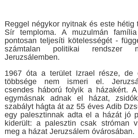
Reggel négykor nyitnak és este hétig t
Sír temploma. A muzulmán família
pontosan teljesíti kötelességét - függ
számtalan politikai rendszer
Jeruzsálemben.
1967 óta a terület Izrael része, de 
többsége nem ismeri el. Jeruzs
csendes háború folyik a házakért. A
egymásnak adnak el házat, zsidó
szabályt hágta át az 55 éves Adib Dzsu
egy palesztinnak adta el a házát jó 
kiderült: a palesztin csak stróman v
meg a házat Jeruzsálem óvárosában.