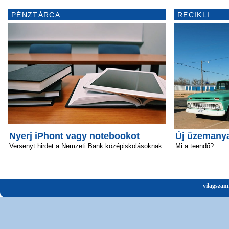
PÉNZTÁRCA
RECIKLI
Nyerj iPhont vagy notebookot
Új üzemanya
Versenyt hirdet a Nemzeti Bank középiskolásoknak
Mi a teendő?
vilagszam