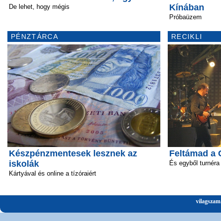
Kínában
De lehet, hogy mégis
Próbaüzem
PÉNZTÁRCA
RECIKLI
Készpénzmentesek lesznek az
Feltámad a 
iskolák
És egyből turnéra 
Kártyával és online a tízóraiért
vilagszam