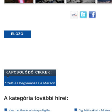
ELŐZŐ
KAPCSOLÓDÓ CIKKEK:
Szelfi és hegymászás a Marson
A kategória további hírei:
Kína: bepillantás a holnap világába
Egy hátizsákkal a felhőkarc