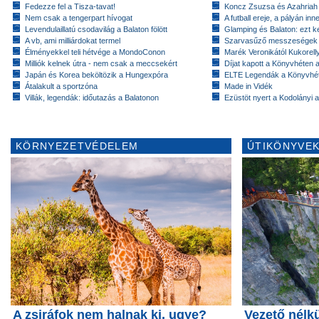
Fedezze fel a Tisza-tavat!
Koncz Zsuzsa és Azahriah
Nem csak a tengerpart hívogat
A futball ereje, a pályán inn
Levendulaillatú csodavilág a Balaton fölött
Glamping és Balaton: ezt ke
A vb, ami milliárdokat termel
Szarvasűző messzeségek
Élményekkel teli hétvége a MondoConon
Marék Veronikától Kukorell
Milliók kelnek útra - nem csak a meccsekért
Díjat kapott a Könyvhéten
Japán és Korea beköltözik a Hungexpóra
ELTE Legendák a Könyvhé
Átalakult a sportzóna
Made in Vidék
Villák, legendák: időutazás a Balatonon
Ezüstöt nyert a Kodolányi
KÖRNYEZETVÉDELEM
ÚTIKÖNYVEK
A zsiráfok nem halnak ki, ugye?
Vezető nélk