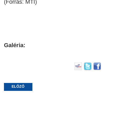
(Forrás: MTI)
Galéria:
ELŐZŐ