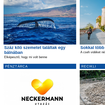
Száz kiló szemetet találtak egy
Sokkal több
bálnában
A cseh vidéket n
Elképesztő, hogy mi volt benne
PÉNZTÁRCA
RECIKLI