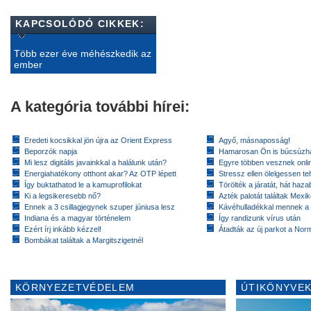
KAPCSOLÓDÓ CIKKEK:
Több ezer éve méhészkedik az
ember
A kategória további hírei:
Eredeti kocsikkal jön újra az Orient Express
Agyő, másnaposság!
Beporzók napja
Hamarosan Ön is búcsúzhat
Mi lesz digitális javainkkal a halálunk után?
Egyre többen vesznek onlin
Energiahatékony otthont akar? Az OTP lépett
Stressz ellen ölelgessen te
Így buktathatod le a kamuprofilokat
Törölték a járatát, hát hazab
Ki a legsikeresebb nő?
Azték palotát találtak Mex
Ennek a 3 csillagjegynek szuper júniusa lesz
Kávéhulladékkal mennek a
Indiana és a magyar történelem
Így randizunk vírus után
Ezért írj inkább kézzel!
Átadták az új parkot a Nor
Bombákat találtak a Margitszigetnél
KÖRNYEZETVÉDELEM
ÚTIKÖNYVEK