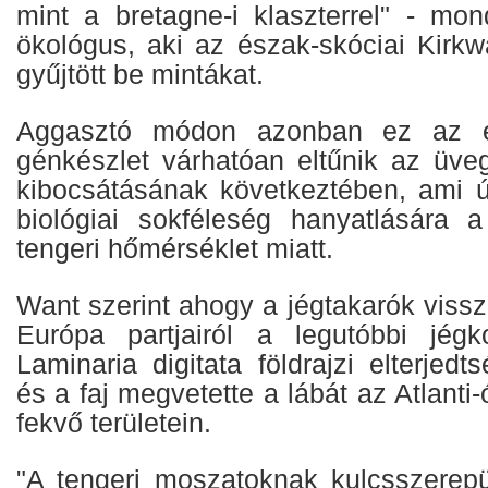
mint a bretagne-i klaszterrel" - m
ökológus, aki az észak-skóciai Kirkwal
gyűjtött be mintákat.
Aggasztó módon azonban ez az eg
génkészlet várhatóan eltűnik az üv
kibocsátásának következtében, ami ú
biológiai sokféleség hanyatlására 
tengeri hőmérséklet miatt.
Want szerint ahogy a jégtakarók viss
Európa partjairól a legutóbbi jég
Laminaria digitata földrajzi elterjedt
és a faj megvetette a lábát az Atlant
fekvő területein.
"A tengeri moszatoknak kulcsszerepü