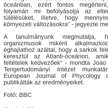
óceánban, ezért fontos megérten
folyamán mi befolyásolja az elte
túlélésüket, illetve, hogy menny
környezeti változásokra" - jegyezte me
A tanulmányunk megmutatja, 
organizmusok miként alkalmazko
éghajlathoz azáltal, hogy a sarkok fel
keresztül az Atlanti-óceánon, ami
feltételek kedvezőek" - mondta Joao 
Tengertudományi Intézet munkatá
European Journal of Phycology cí
publikálták az eredményeiket.
Fotó: BBC