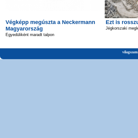
Végképp megúszta a Neckermann
Ezt is rossz
Magyarország
Jégkorszaki megl
Egyedüliként maradt talpon
vilagszam