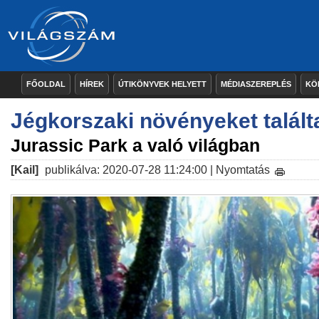
FŐOLDAL
HÍREK
ÚTIKÖNYVEK HELYETT
MÉDIASZEREPLÉS
KÖ
Jégkorszaki növényeket talált
Jurassic Park a való világban
[Kail]
publikálva: 2020-07-28 11:24:00 |
Nyomtatás