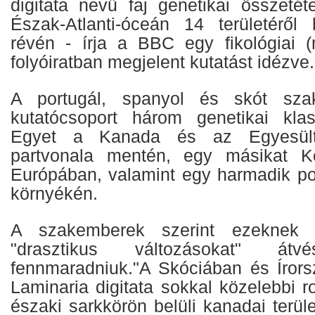
digitata nevű faj genetikai összetét
Észak-Atlanti-óceán 14 területéről 
révén - írja a BBC egy fikológiai 
folyóiratban megjelent kutatást idézve.
A portugál, spanyol és skót szak
kutatócsoport három genetikai klasz
Egyet a Kanada és az Egyesült 
partvonala mentén, egy másikat K
Európában, valamint egy harmadik po
környékén.
A szakemberek szerint ezeknek 
"drasztikus változásokat" átvé
fennmaradniuk."A Skóciában és Írors
Laminaria digitata sokkal közelebbi 
északi sarkkörön belüli kanadai terüle