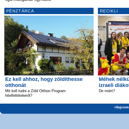
PÉNZTÁRCA
RECIKLI
Ez kell ahhoz, hogy zöldíthesse
Méhek nélkü
otthonát
izraeli diáko
Mit kell tudni a Zöld Otthon Program
De miért?
hitelfeltételeiről?
vilagszam