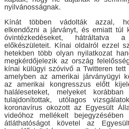
nyilvánosságnak.
Kínát többen vádolták azzal, h
elkendőzni a járványt, és emiatt túl
óvintézkedéseket, hátráltatva 
előkészületeit. Kínai oldalról ezzel
hetekben több olyan nyilatkozat han
megkérdőjelezik az ország felelősség
kínai külügyi szóvivő a Twitteren tett
amelyben az amerikai járványügyi k
az amerikai kongresszus előtt kije
haláleseteket, melyeket korábban
tulajdonítottak, utólagos vizsgála
koronavírus okozott az Egyesült Ál
videóhoz mellékelt bejegyzésében
átláthatóságot követel az Egyesül