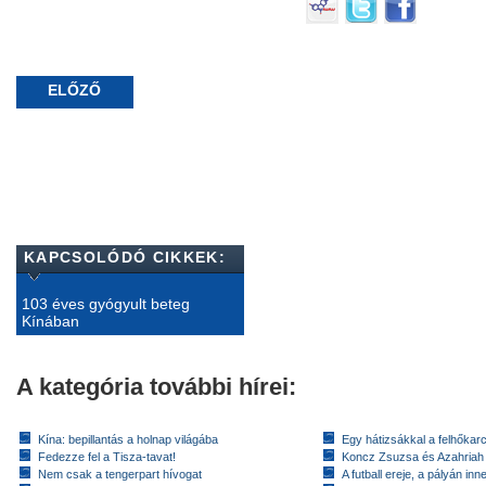
ELŐZŐ
KAPCSOLÓDÓ CIKKEK:
103 éves gyógyult beteg
Kínában
A kategória további hírei:
Kína: bepillantás a holnap világába
Egy hátizsákkal a felhőkarc
Fedezze fel a Tisza-tavat!
Koncz Zsuzsa és Azahriah
Nem csak a tengerpart hívogat
A futball ereje, a pályán inn