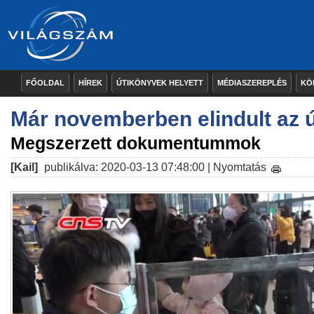
FŐOLDAL
HÍREK
ÚTIKÖNYVEK HELYETT
MÉDIASZEREPLÉS
KÖ
Már novemberben elindult az ú
Megszerzett dokumentummok
[Kail]
publikálva: 2020-03-13 07:48:00 |
Nyomtatás