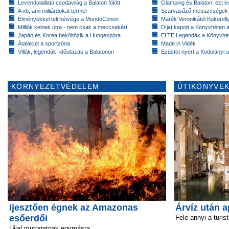
Levendulaillatú csodavilág a Balaton fölött
Glamping és Balaton: ezt ke
A vb, ami milliárdokat termel
Szarvasűző messzeségek
Élményekkel teli hétvége a MondoConon
Marék Veronikától Kukorell
Milliók kelnek útra - nem csak a meccsekért
Díjat kapott a Könyvhéten
Japán és Korea beköltözik a Hungexpóra
ELTE Legendák a Könyvhé
Átalakult a sportzóna
Made in Vidék
Villák, legendák: időutazás a Balatonon
Ezüstöt nyert a Kodolányi
KÖRNYEZETVÉDELEM
ÚTIKÖNYVEK
Ijesztően égnek az Amazonas
Árvíz után a
esőerdői
Fele annyi a turis
Ujjal mutogatnak egymásra