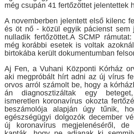
még csupán 41 fertőzöttet jelentettek 
A novemberben jelentett első kilenc fer
és öt nő - közül egyik pácienst sem 
nulladik fertőzöttet.A SCMP rámutat:
még korábbi esetek is voltak azoknál
birtokába került dokumentumban felsor
Aj Fen, a Vuhani Központi Kórház orv
aki megpróbált hírt adni az új vírus f
orvos arról számolt be, hogy a kórhá
án diagnosztizáltak egy betege
ismeretlen koronavírus okozta fertőz
beszámolója alapján úgy tűnik, h
egészségügyi dolgozók december vég
új koronavírus megjelenéséről, de 
kapták, hogy ne adjanak ki semmily