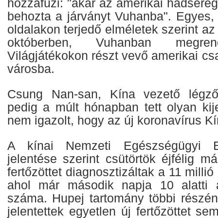
hozzáfűzi: "akár az amerikai hadsereg 
behozta a járványt Vuhanba". Egyes, 
oldalakon terjedő elméletek szerint az
októberben, Vuhanban megren
Világjátékokon részt vevő amerikai cs
városba.
Csung Nan-san, Kína vezető légzős
pedig a múlt hónapban tett olyan kije
nem igazolt, hogy az új koronavírus K
A kínai Nemzeti Egészségügyi Bi
jelentése szerint csütörtök éjfélig 
fertőzöttet diagnosztizáltak a 11 mill
ahol már második napja 10 alatti 
száma. Hupej tartomány többi részé
jelentettek egyetlen új fertőzöttet se