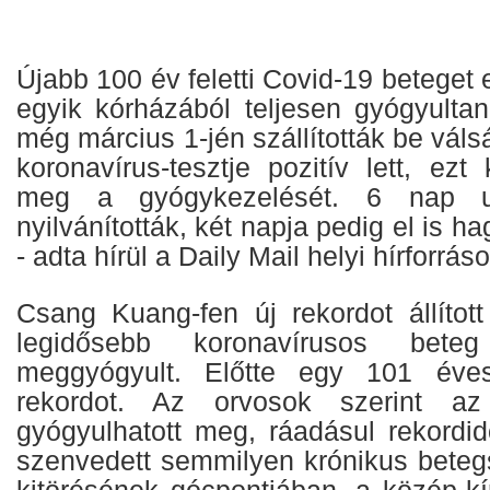
Újabb 100 év feletti Covid-19 beteget
egyik kórházából teljesen gyógyulta
még március 1-jén szállították be váls
koronavírus-tesztje pozitív lett, ez
meg a gyógykezelését. 6 nap ut
nyilvánították, két napja pedig el is h
- adta hírül a Daily Mail helyi hírforrá
Csang Kuang-fen új rekordot állított
legidősebb koronavírusos bete
meggyógyult. Előtte egy 101 éves 
rekordot. Az orvosok szerint a
gyógyulhatott meg, ráadásul rekordid
szenvedett semmilyen krónikus beteg