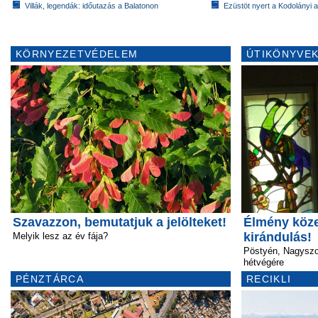
Villák, legendák: időutazás a Balatonon
Ezüstöt nyert a Kodolányi
KÖRNYEZETVÉDELEM
ÚTIKÖNYVEK
Szavazzon, bemutatjuk a jelölteket!
Élmény köze
kirándulás!
Melyik lesz az év fája?
Pöstyén, Nagyszo
hétvégére
PÉNZTÁRCA
RECIKLI