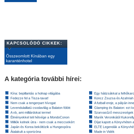
KAPCSOLÓDÓ CIKKEK:
Összeomlott Kínában egy
karanténhotel
A kategória további hírei:
Kína: bepillantás a holnap világába
Egy hátizsákkal a felhőkarc
Fedezze fel a Tisza-tavat!
Koncz Zsuzsa és Azahriah
Nem csak a tengerpart hívogat
A futball ereje, a pályán inn
Levendulaillatú csodavilág a Balaton fölött
Glamping és Balaton: ezt ke
A vb, ami milliárdokat termel
Szarvasűző messzeségek
Élményekkel teli hétvége a MondoConon
Marék Veronikától Kukorell
Milliók kelnek útra - nem csak a meccsekért
Díjat kapott a Könyvhéten
Japán és Korea beköltözik a Hungexpóra
ELTE Legendák a Könyvhé
Átalakult a sportzóna
Made in Vidék