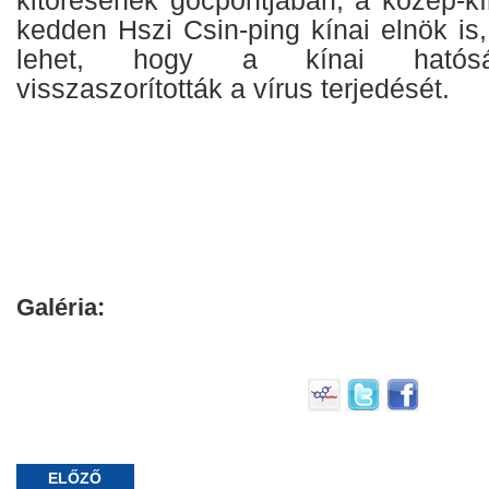
kitörésének gócpontjában, a közép-kí
kedden Hszi Csin-ping kínai elnök is
lehet, hogy a kínai hatósá
visszaszorították a vírus terjedését.
Galéria:
ELŐZŐ