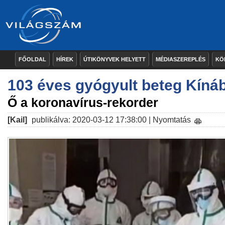
FŐOLDAL
HÍREK
ÚTIKÖNYVEK HELYETT
MÉDIASZEREPLÉS
KÖ
103 éves gyógyult beteg Kíná
Ő a koronavírus-rekorder
[Kail]
publikálva: 2020-03-12 17:38:00 |
Nyomtatás