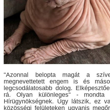
"Azonnal belopta magát a szíve
megnevettetett engem is és más
legcsodálatosabb dolog. Elképesztő
rá. Olyan különleges" - mondta
Hírügynökségnek. Úgy látszik, ez v
közösségi felületeken ugyanis megőrü