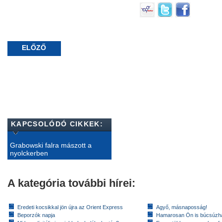
ELŐZŐ
KAPCSOLÓDÓ CIKKEK:
Grabowski falra mászott a
nyolckerben
A kategória további hírei:
Eredeti kocsikkal jön újra az Orient Express
Agyő, másnaposság!
Beporzók napja
Hamarosan Ön is búcsúzhat