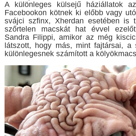
A különleges külsejű háziállatok a
Facebookon kötnek ki előbb vagy ut
svájci szfinx, Xherdan esetében is t
szőrtelen macskát hat évvel ezelőt
Sandra Filippi, amikor az még kiscic
látszott, hogy más, mint fajtársai, a 
különlegesnek számított a kölyökmacs