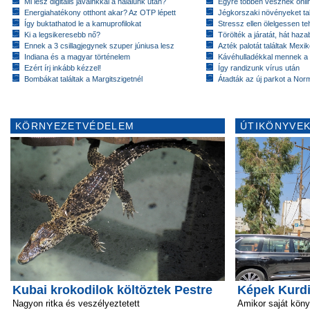
Mi lesz digitális javainkkal a halálunk után?
Egyre többen vesznek onlin
Energiahatékony otthont akar? Az OTP lépett
Jégkorszaki növényeket tal
Így buktathatod le a kamuprofilokat
Stressz ellen ölelgessen te
Ki a legsikeresebb nő?
Törölték a járatát, hát hazab
Ennek a 3 csillagjegynek szuper júniusa lesz
Azték palotát találtak Mex
Indiana és a magyar történelem
Kávéhulladékkal mennek a
Ezért írj inkább kézzel!
Így randizunk vírus után
Bombákat találtak a Margitszigetnél
Átadták az új parkot a Nor
KÖRNYEZETVÉDELEM
ÚTIKÖNYVEK
Kubai krokodilok költöztek Pestre
Képek Kurdi
Nagyon ritka és veszélyeztetett
Amikor saját köny