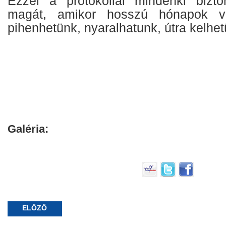
Ezzel a protokollal mindenki bizto
magát, amikor hosszú hónapok vé
pihenhetünk, nyaralhatunk, útra kelhet
Galéria:
ELŐZŐ