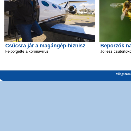
Csúcsra jár a magángép-biznisz
Beporzók n
Felpörgette a koronavírus
Jó lesz csütörtök
vilagszam