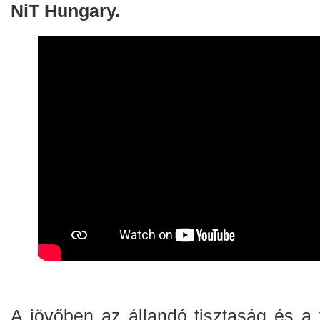
NiT Hungary.
A jövőben az állandó tisztaság és a