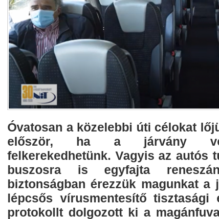
Óvatosan a közelebbi úti célokat l
először, ha a járvány vég
felkerekedhetünk. Vagyis az autós t
buszosra is egyfajta renesz
biztonságban érezzük magunkat a 
lépcsős vírusmentesítő tisztasági
protokollt dolgozott ki a magánfuv