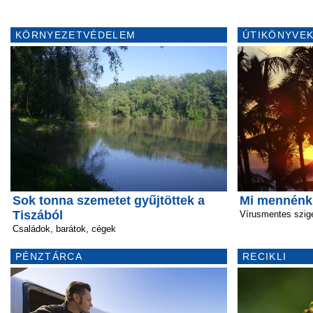
KÖRNYEZETVÉDELEM
ÚTIKÖNYVEK
Sok tonna szemetet gyűjtöttek a
Mi mennénk
Tiszából
Vírusmentes szig
Családok, barátok, cégek
PÉNZTÁRCA
RECIKLI