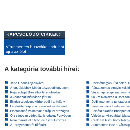
KAPCSOLÓDÓ CIKKEK:
Vírusmentes buszokkal indulhat
újra az élet
A kategória további hírei:
Jane Goodall ajánlójával
Szeméthegyek úsznak a T
A legzöldebbek között a szegedi egyetem
Pápaszemes pingvin kelt k
Repceolajjal Bresztből Grenoble-ba
Vasárnap reggel nagyon m
A vadászati kiállításon jártunk
90 km bicajozás a Börzsö
Elindult a bolygót körberepülni a tinilány
Delfintetemek a turistapar
Lendületet kapott a hűvösvölgyi Nagyrét
Ismét özönvíz Budapest k
Élhetetlenné válhatnak a trópusi országok
Felhőszakadás Budapeste
Országosan védett láp is odalett Fonyódon
Videón a nyíregyházi állatp
Nem maradt el a februári tiszai fürdőzés
Csak azt hiszi, hogy hideg 
A környezetbarát fűtésért
Autómentes lesz a Városlig