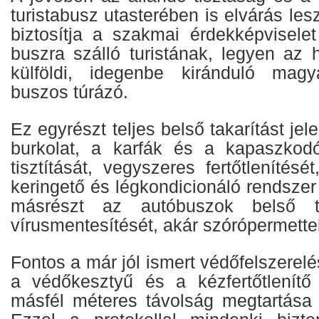
turistabusz utasterében is elvárás lesz
biztosítja a szakmai érdekképvisele
buszra szálló turistának, legyen az
külföldi, idegenbe kiránduló magy
buszos túrázó.
Ez egyrészt teljes belső takarítást jele
burkolat, a karfák és a kapaszkodó
tisztítását, vegyszeres fertőtlenítésé
keringető és légkondicionáló rendszer 
másrészt az autóbuszok belső te
vírusmentesítését, akár szórópermettel
Fontos a már jól ismert védőfelszerel
a védőkesztyű és a kézfertőtlenítő
másfél méteres távolság megtartása 