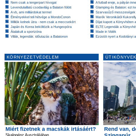
Nem csak a tengerpart hívogat
A futball ereje, a pályán inn
Levendulaillatú csodavilág a Balaton fölött
Glamping és Balaton: ezt ke
A vb, ami milliárdokat termel
Szarvasűző messzeségek
Élményekkel teli hétvége a MondoConon
Marék Veronikától Kukorell
Milliók kelnek útra - nem csak a meccsekért
Díjat kapott a Könyvhéten
Japán és Korea beköltözik a Hungexpóra
ELTE Legendák a Könyvhé
Átalakult a sportzóna
Made in Vidék
Villák, legendák: időutazás a Balatonon
Ezüstöt nyert a Kodolányi
KÖRNYEZETVÉDELEM
ÚTIKÖNYVEK
Miért fizetnek a macskák irtásáért?
Rend van, d
Szingapúr
Skalppénz Ausztráliában