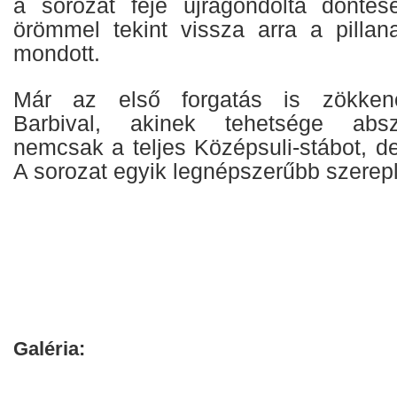
a sorozat feje újragondolta dönté
örömmel tekint vissza arra a pillana
mondott.
Már az első forgatás is zökken
Barbival, akinek tehetsége abs
nemcsak a teljes Középsuli-stábot, d
A sorozat egyik legnépszerűbb szereplő
Galéria: