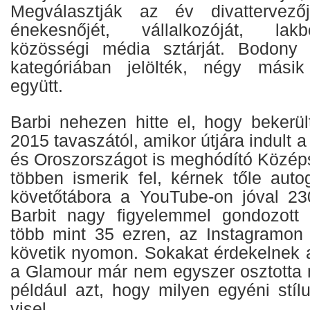
Megválasztják az év divattervezőjé
énekesnőjét, vállalkozóját, lak
közösségi média sztárját. Bodony 
kategóriában jelölték, négy másik 
együtt.
Barbi nehezen hitte el, hogy bekerül
2015 tavaszától, amikor útjára indult
és Oroszországot is meghódító Középs
többen ismerik fel, kérnek tőle auto
követőtábora a YouTube-on jóval 230
Barbit nagy figyelemmel gondozott 
több mint 35 ezren, az Instagramon
követik nyomon. Sokakat érdekelnek a
a Glamour már nem egyszer osztotta 
például azt, hogy milyen egyéni stíl
visel.