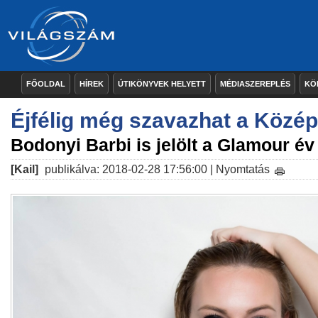
FŐOLDAL
HÍREK
ÚTIKÖNYVEK HELYETT
MÉDIASZEREPLÉS
KÖ
Éjfélig még szavazhat a Középs
Bodonyi Barbi is jelölt a Glamour év 
[Kail]
publikálva: 2018-02-28 17:56:00 |
Nyomtatás