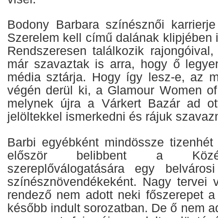
Bodony Barbara színésznői karrierje
Szerelem kell című dalának klipjében i
Rendszeresen találkozik rajongóival,
már szavaztak is arra, hogy ő legy
média sztárja. Hogy így lesz-e, az 
végén derül ki, a Glamour Women of 
melynek újra a Várkert Bazár ad ot
jelöltekkel ismerkedni és rájuk szavaz
Barbi egyébként mindössze tizenhét 
először belibbent a Közép
szereplőválogatására egy belvárosi
színésznövendékeként. Nagy tervei v
rendező nem adott neki főszerepet 
később indult sorozatban. De ő nem ad