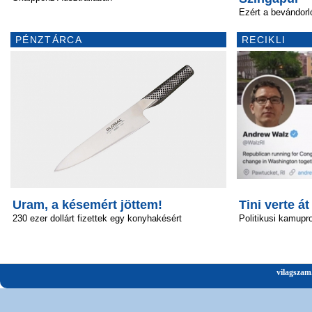
Ezért a bevándorl
PÉNZTÁRCA
RECIKLI
Uram, a késemért jöttem!
Tini verte át
230 ezer dollárt fizettek egy konyhakésért
Politikusi kamupro
vilagszam