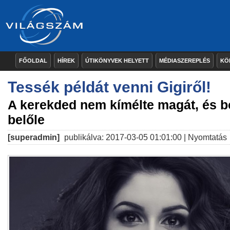
FŐOLDAL
HÍREK
ÚTIKÖNYVEK HELYETT
MÉDIASZEREPLÉS
KÖ
Tessék példát venni Gigiről!
A kerekded nem kímélte magát, és b
belőle
[superadmin]
publikálva: 2017-03-05 01:01:00 |
Nyomtatás