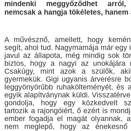
mindenki meggyőződhet arról
nemcsak a hangja tökéletes, hanem a
A művésznő, amellett, hogy kemény
segít, ahol tud. Nagymamája már egy i
javul az állapota, még mindig sok tö
biztos, hogy a nagyi az unokájára 
Csakúgy, mint azok a szülők, aki
gyermekük. Gigi ugyanis árverésre bo
leggyönyörűbb ruhakölteményét, és a
egyik alapítványnak küldi. Visszatérve
gondolja, hogy egy közkedvelt szt
tartozik a rajongóiért, ő ezért is mon
ember fogadja el magát olyannak, a
nem meglepő, hogy az énekesnő 