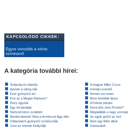
KAPCSOLÓDÓ CIKKEK:
Egyre vonzóbb a vörös
színésznő
A kategória további hírei:
Szépség és kitartás
A magyar Miley Cryus
Ilyenek a viking nők
A királyi szerető
Ezer gyönyörű arc
Nomen est omen
Ki is az a Megan Ramsey?
Bono kisebbik lánya
Roxy ügynök
A Fekete párduc
Egy nő darabjai
Hova tűnt Jenn Proske?
Nemzeti kincs született
Megtalálták a nagy szerep
Bomba idomok! Nina a természet lágy ölén
Az egyik gyűrű az övé
A Baywatch gyönyörű színésznője
Nem egy félős alkat
Juno az istenek királynője
A beavatott