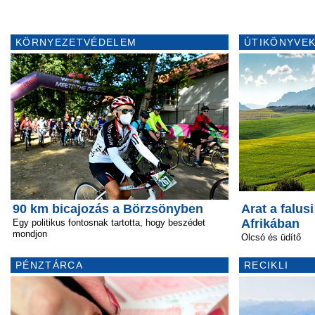
KÖRNYEZETVÉDELEM
ÚTIKÖNYVEK
90 km bicajozás a Börzsönyben
Arat a falus
Afrikában
Egy politikus fontosnak tartotta, hogy beszédet
mondjon
Olcsó és üdítő
PÉNZTÁRCA
RECIKLI