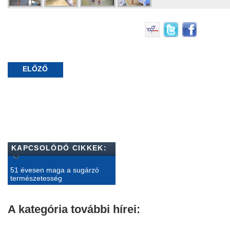
ELŐZŐ
KAPCSOLÓDÓ CIKKEK:
51 évesen maga a sugárzó
természetesség
A kategória további hírei: