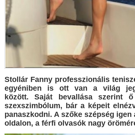
Stollár Fanny professzionális tenis
egyéniben is ott van a világ jeg
között. Saját bevallása szerint 
szexszimbólum, bár a képeit elnéz
panaszkodni. A szőke szépség igen 
oldalon, a férfi olvasók nagy örömér