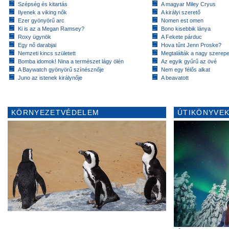
Szépség és kitartás
A magyar Miley Cryus
Ilyenek a viking nők
A királyi szerető
Ezer gyönyörű arc
Nomen est omen
Ki is az a Megan Ramsey?
Bono kisebbik lánya
Roxy ügynök
A Fekete párduc
Egy nő darabjai
Hova tűnt Jenn Proske?
Nemzeti kincs született
Megtalálták a nagy szerep
Bomba idomok! Nina a természet lágy ölén
Az egyik gyűrű az övé
A Baywatch gyönyörű színésznője
Nem egy félős alkat
Juno az istenek királynője
A beavatott
KÖRNYEZETVÉDELEM
ÚTIKÖNYVEK