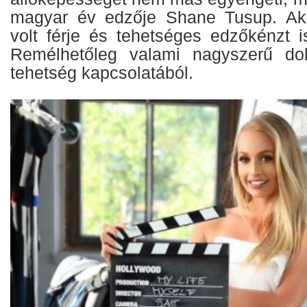
magyar év edzője Shane Tusup. Ak
volt férje és tehetséges edzőkénzt 
Remélhetőleg valami nagyszerű do
tehetség kapcsolatából.