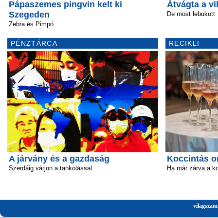
Pápaszemes pingvin kelt ki
Átvágta a vi
Szegeden
De most lebukott
Zebra és Pimpó
PÉNZTÁRCA
RECIKLI
A járvány és a gazdaság
Koccintás o
Szerdáig várjon a tankolással
Ha már zárva a k
vilagszam