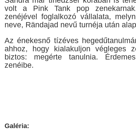
volt a Pink Tank pop zenekarnak
zenéjével foglalkozó vállalata, mely
neve, Rändajad nevű turnéja után alapí
Az énekesnő tízéves hegedűtanulmán
ahhoz, hogy kialakuljon végleges z
biztos: megérte tanulnia. Érdemes
zenéibe.
Galéria: