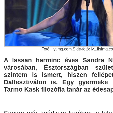
Fotó: i.ytimg.com,Side-fotó: iv1.lisimg.c
A lassan harminc éves Sandra N
városában, Észtországban szület
szintem is ismert, hiszen fellépe
Dalfesztiválon is. Egy gyermeke s
Tarmo Kask filozófia tanár az édesap
Sandra már tinédzser korában is tehe