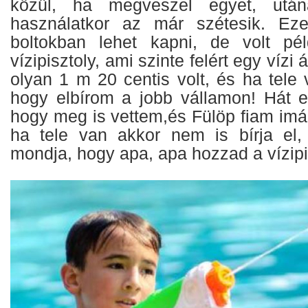
közül, ha megveszel egyet, ut
használatkor az már szétesik. Ez
boltokban lehet kapni, de volt pé
vízipisztoly, ami szinte felért egy vízi
olyan 1 m 20 centis volt, és ha tele
hogy elbírom a jobb vállamon! Hát ez
hogy meg is vettem,és Fülöp fiam imádj
ha tele van akkor nem is bírja el,
mondja, hogy apa, apa hozzad a vízipi