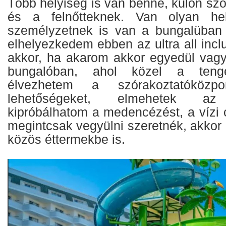
Több helyiség is van benne, külön sz
és a felnőtteknek. Van olyan he
személyzetnek is van a bungalüban
elhelyezkedem ebben az ultra all incl
akkor, ha akarom akkor egyedül vagyo
bungalóban, ahol közel a teng
élvezhetem a szórakoztatóközpo
lehetőségeket, elmehetek az 
kipróbálhatom a medencézést, a vízi 
megintcsak vegyülni szeretnék, akko
közös éttermekbe is.