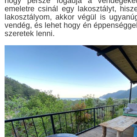
hogy persze fogadja a vendégeke
emeletre csinál egy lakosztályt, his
lakosztályom, akkor végül is ugyanúg
vendég, és lehet hogy én éppenséggel
szeretek lenni.