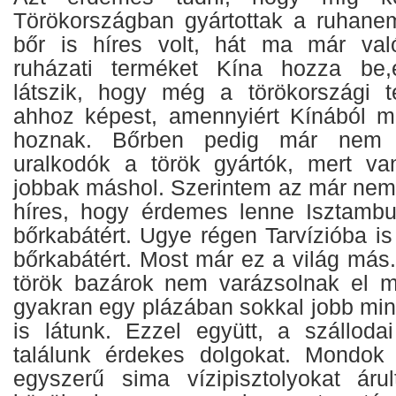
Törökországban gyártottak a ruhane
bőr is híres volt, hát ma már val
ruházati terméket Kína hozza be,
látszik, hogy még a törökországi t
ahhoz képest, amennyiért Kínából m
hoznak. Bőrben pedig már nem a
uralkodók a török gyártók, mert va
jobbak máshol. Szerintem az már nem 
híres, hogy érdemes lenne Isztambul
bőrkabátért. Ugye régen Tarvízióba i
bőrkabátért. Most már ez a világ más
török bazárok nem varázsolnak el m
gyakran egy plázában sokkal jobb mi
is látunk. Ezzel együtt, a szállod
találunk érdekes dolgokat. Mondok
egyszerű sima vízipisztolyokat áru