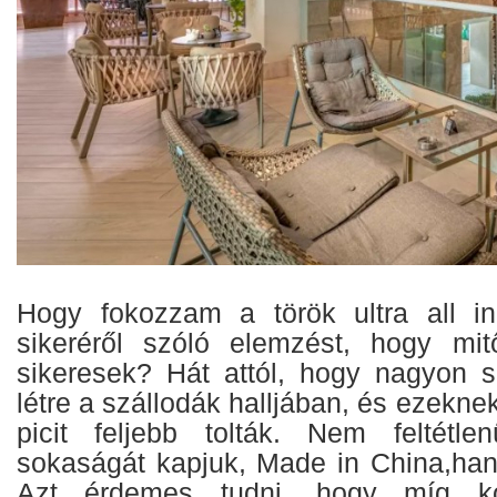
Hogy fokozzam a török ultra all in
sikeréről szóló elemzést, hogy mit
sikeresek? Hát attól, hogy nagyon s
létre a szállodák halljában, és ezeknek
picit feljebb tolták. Nem feltétle
sokaságát kapjuk, Made in China,han
Azt érdemes tudni, hogy míg ko