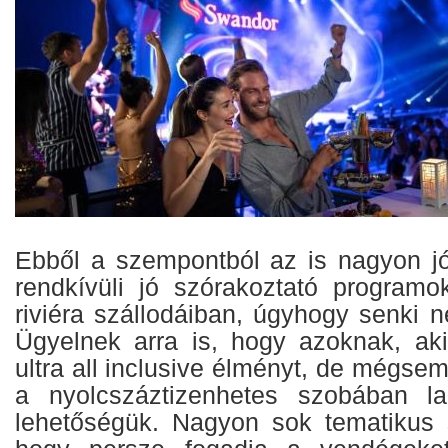
Ebből a szempontból az is nagyon jó
rendkívüli jó szórakoztató program
riviéra szállodáiban, úgyhogy senki 
Ügyelnek arra is, hogy azoknak, aki
ultra all inclusive élményt, de mégs
a nyolcszáztizenhetes szobában l
lehetőségük. Nagyon sok tematikus s