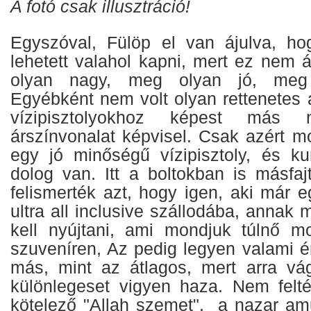
A fotó csak illusztráció!
Egyszóval, Fülöp el van ájulva, ho
lehetett valahol kapni, mert ez nem á
olyan nagy, meg olyan jó, meg 
Egyébként nem volt olyan rettenetes 
vízipisztolyokhoz képest más 
árszínvonalat képvisel. Csak azért m
egy jó minőségű vízipisztoly, és ku
dolog van. Itt a boltokban is másfaj
felismerték azt, hogy igen, aki már e
ultra all inclusive szállodába, annak 
kell nyújtani, ami mondjuk túlnő m
szuveníren, Az pedig legyen valami é
más, mint az átlagos, mert arra vá
különlegeset vigyen haza. Nem felté
kötelező "Allah szemet", a nazar amu