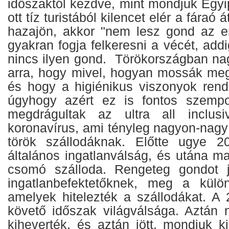
időszaktól kezdve, mint mondjuk Egyi
ott tíz turistából kilencet elér a fáraó
hazajön, akkor "nem lesz gond az e
gyakran fogja felkeresni a vécét, ad
nincs ilyen gond. Törökországban na
arra, hogy mivel, hogyan mossák me
és hogy a higiénikus viszonyok rend
úgyhogy azért ez is fontos szempo
megdrágultak az ultra all inclus
koronavírus, ami tényleg nagyon-nagy 
török szállodáknak. Előtte ugye 2
általános ingatlanválság, és utána m
csomó szálloda. Rengeteg gondot j
ingatlanbefektetőknek, meg a kül
amelyek hitelezték a szállodákat. A 
követő időszak világválsága. Aztán
kiheverték, és aztán jött, mondjuk k