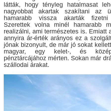
látták, hogy tényleg hatalmasat le
nagyobbat akartak szakítani az ü
hamarabb vissza akarták fizetni
Szerettek volna minél hamarabb min
realizálni, ami természetes is. Emiatt
annyira ár-érték arányos ez a szolgá
jónak bizonyult, de már jó sokat kellett
magyar, egy kelet-, és közép-e
pénztárcájához mérten. Sokan már drá
szállodai árakat.