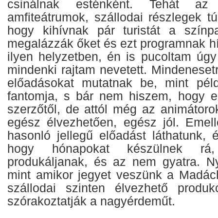
csinálnak esténként. Tehát az i
amfiteátrumok, szállodai részlegek t
hogy kihívnak pár turistát a színp
megalázzák őket és ezt programnak hí
ilyen helyzetben, én is pucoltam úgy
mindenki rajtam nevetett. Mindeneset
előadásokat mutatnak be, mint pél
fantomja, s bár nem hiszem, hogy e
szerzőtől, de attól még az animátoro
egész élvezhetően, egész jól. Emel
hasonló jellegű előadást láthatunk, é
hogy hónapokat készülnek rá
produkáljanak, és az nem gyatra. N
mint amikor jegyet veszünk a Madác
szállodai szinten élvezhető produk
szórakoztatják a nagyérdeműt.