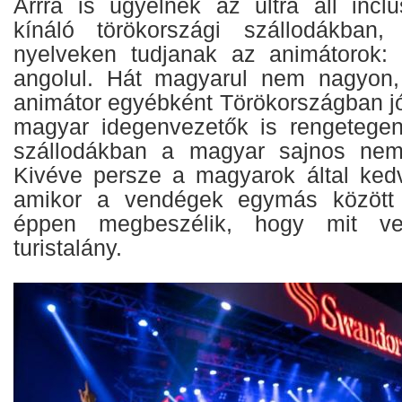
Arrra is ügyelnek az ultra all inclu
kínáló törökországi szállodákban
nyelveken tudjanak az animátorok: 
angolul. Hát magyarul nem nagyon
animátor egyébként Törökországban j
magyar idegenvezetők is rengetegen
szállodákban a magyar sajnos nem 
Kivéve persze a magyarok által kedv
amikor a vendégek egymás között 
éppen megbeszélik, hogy mit ve
turistalány.