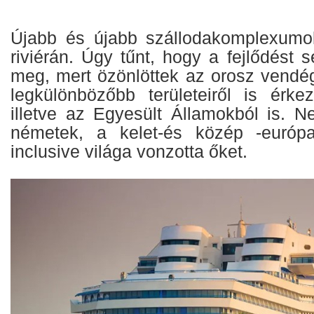
Újabb és újabb szállodakomplexumok
riviérán. Úgy tűnt, hogy a fejlődést
meg, mert özönlöttek az orosz vendé
legkülönbözőbb területeiről is érk
illetve az Egyesült Államokból is. 
németek, a kelet-és közép -európai
inclusive világa vonzotta őket.