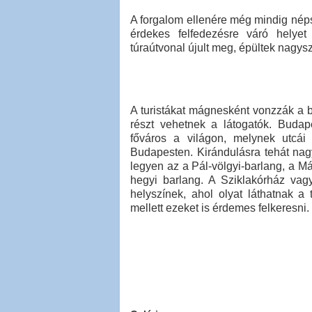
A forgalom ellenére még mindig néps
érdekes felfedezésre váró helyet 
túraútvonal újult meg, épültek nagysz
A turistákat mágnesként vonzzák a b
részt vehetnek a látogatók. Budap
főváros a világon, melynek utcái
Budapesten. Kirándulásra tehát nag
legyen az a Pál-völgyi-barlang, a M
hegyi barlang. A Sziklakórház vag
helyszínek, ahol olyat láthatnak a
mellett ezeket is érdemes felkeresni.