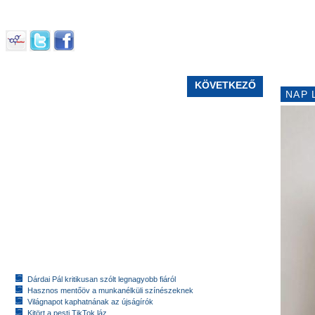
KÖVETKEZŐ
NAP 
Dárdai Pál kritikusan szólt legnagyobb fiáról
Hasznos mentőöv a munkanélküli színészeknek
Világnapot kaphatnának az újságírók
Kitört a pesti TikTok láz