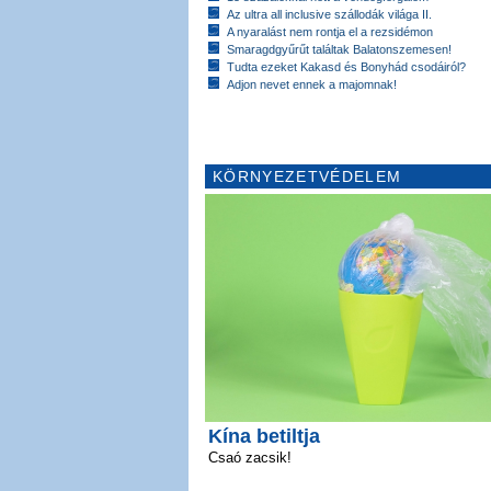
Az ultra all inclusive szállodák világa II.
A nyaralást nem rontja el a rezsidémon
Smaragdgyűrűt találtak Balatonszemesen!
Tudta ezeket Kakasd és Bonyhád csodáiról?
Adjon nevet ennek a majomnak!
KÖRNYEZETVÉDELEM
Kína betiltja
Csaó zacsik!