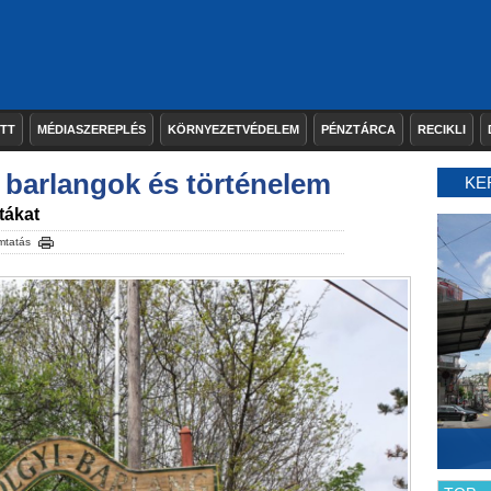
ETT
MÉDIASZEREPLÉS
KÖRNYEZETVÉDELEM
PÉNZTÁRCA
RECIKLI
 barlangok és történelem
KE
tákat
mtatás