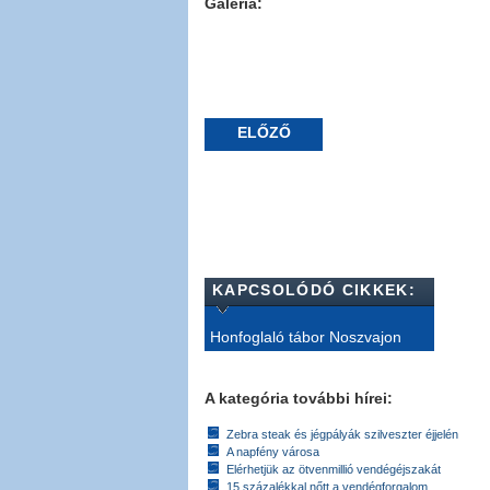
Galéria:
ELŐZŐ
KAPCSOLÓDÓ CIKKEK:
Honfoglaló tábor Noszvajon
A kategória további hírei:
Zebra steak és jégpályák szilveszter éjjelén
A napfény városa
Elérhetjük az ötvenmillió vendégéjszakát
15 százalékkal nőtt a vendégforgalom