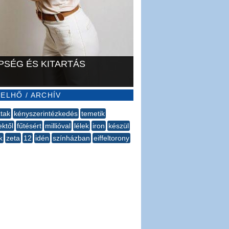
PSÉG ÉS KITARTÁS
ELHŐ / ARCHÍV
tak
kényszerintézkedés
temetik
ktől
fűtésért
millióval
lélek
iron
készül
k
zeta
12
idén
színházban
eiffeltorony