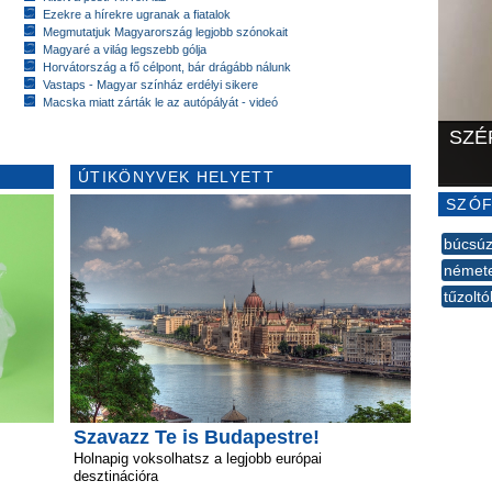
Ezekre a hírekre ugranak a fiatalok
Megmutatjuk Magyarország legjobb szónokait
Magyaré a világ legszebb gólja
Horvátország a fő célpont, bár drágább nálunk
Vastaps - Magyar színház erdélyi sikere
Macska miatt zárták le az autópályát - videó
SZÉ
ÚTIKÖNYVEK HELYETT
SZÓF
búcsúz
némete
tűzoltó
--
Szavazz Te is Budapestre!
Holnapig voksolhatsz a legjobb európai
desztinációra