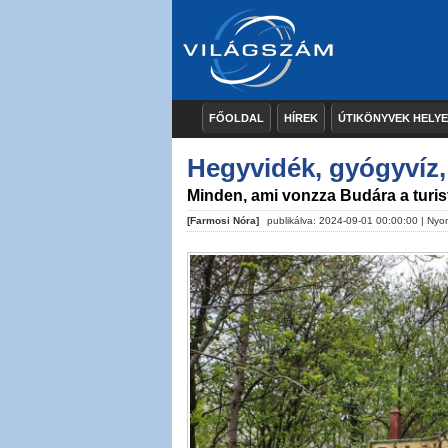
FŐOLDAL
HÍREK
ÚTIKÖNYVEK HELY
Hegyvidék, gyógyvíz,
Minden, ami vonzza Budára a turis
[Farmosi Nóra]
publikálva: 2024-09-01 00:00:00 |
Nyo