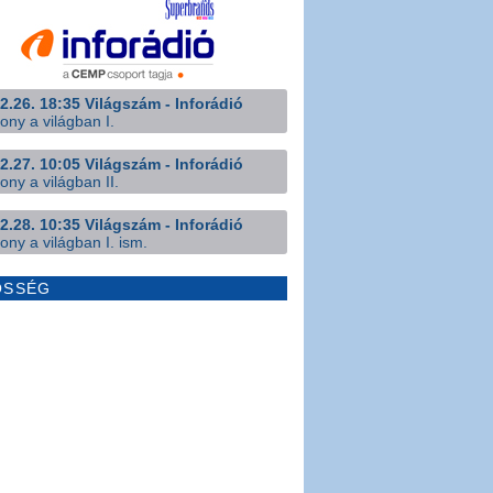
2.26. 18:35 Világszám - Inforádió
ony a világban I.
2.27. 10:05 Világszám - Inforádió
ony a világban II.
2.28. 10:35 Világszám - Inforádió
ony a világban I. ism.
ÖSSÉG