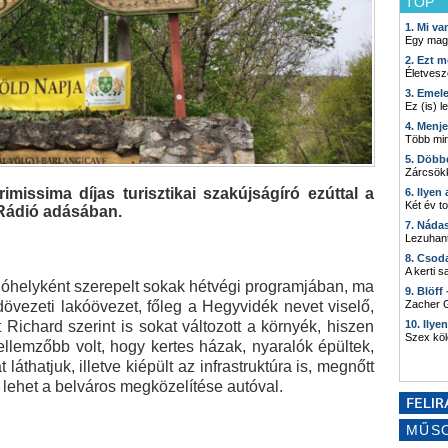
TOP
1. Mi v
Egy mag
2. Ezt m
Életvesz
3. Emel
Ez (is) l
4. Menj
Több min
5. Döbb
Zárcsökk
missima díjas turisztikai szakújságíró ezúttal a
6. Ilyen
Két év t
 Rádió adásában.
7. Náda
Lezuhant
8. Csod
A kerti 
lóhelyként szerepelt sokak hétvégi programjában, ma
9. Blöff
övezeti lakóövezet, főleg a Hegyvidék nevet viselő,
Zacher G
t Richard szerint is sokat változott a környék, hiszen
10. Ilye
Szex kö
llemzőbb volt, hogy kertes házak, nyaralók épültek,
thatjuk, illetve kiépült az infrastruktúra is, megnőtt
s lehet a belváros megközelítése autóval.
MŰS