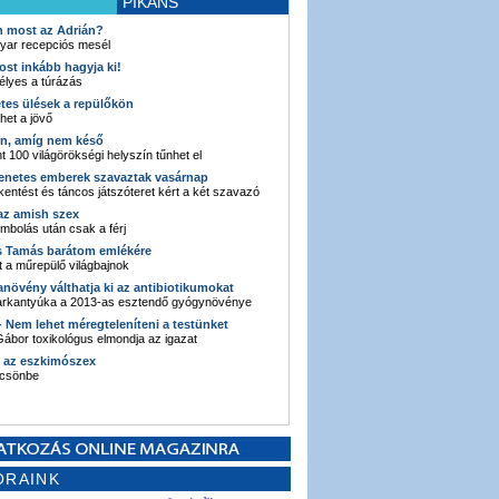
PIKÁNS
an most az Adrián?
yar recepciós mesél
ost inkább hagyja ki!
élyes a túrázás
etes ülések a repülőkön
ehet a jövő
en, amíg nem késő
t 100 világörökségi helyszín tűnhet el
enetes emberek szavaztak vasárnap
entést és táncos játszóteret kért a két szavazó
 az amish szex
ombolás után csak a férj
s Tamás barátom emlékére
 a műrepülő világbajnok
anövény válthatja ki az antibiotikumokat
sarkantyúka a 2013-as esztendő gyógynövénye
 - Nem lehet méregteleníteni a testünket
ábor toxikológus elmondja az igazat
n az eszkimószex
lcsönbe
ORAINK