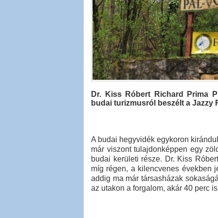
Dr. Kiss Róbert Richard Prima Pri
budai turizmusról beszélt a Jazzy
A budai hegyvidék egykoron kirándu
már viszont tulajdonképpen egy zöld
budai kerületi része. Dr. Kiss Róber
míg régen, a kilencvenes években je
addig ma már társasházak sokaságát lá
az utakon a forgalom, akár 40 perc i