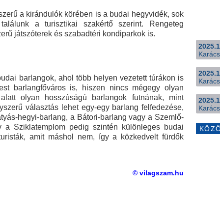
zerű a kirándulók körében is a budai hegyvidék, sok
találunk a turisztikai szakértő szerint. Rengeteg
erű játszóterek és szabadtéri kondiparkok is.
2025.1
Karács
2025.1
udai barlangok, ahol több helyen vezetett túrákon is
Karács
est barlangfőváros is, hiszen nincs mégegy olyan
 alatt olyan hosszúságú barlangok futnának, mint
2025.1
yszerű választás lehet egy-egy barlang felfedezése,
Karács
átyás-hegyi-barlang, a Bátori-barlang vagy a Szemlő-
y a Sziklatemplom pedig szintén különleges budai
KÖZ
 turisták, amit máshol nem, így a közkedvelt fürdők
© vilagszam.hu