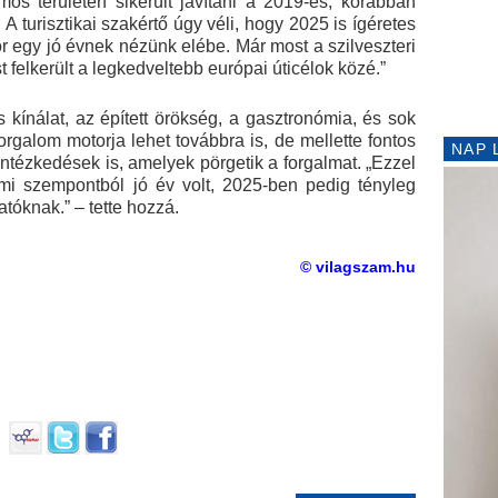
s területen sikerült javítani a 2019-es, korábban
turisztikai szakértő úgy véli, hogy 2025 is ígéretes
kor egy jó évnek nézünk elébe. Már most a szilveszteri
 felkerült a legkedveltebb európai úticélok közé.”
kínálat, az épített örökség, a gasztronómia, és sok
galom motorja lehet továbbra is, de mellette fontos
NAP 
tézkedések is, amelyek pörgetik a forgalmat. „Ezzel
mi szempontból jó év volt, 2025-ben pedig tényleg
tóknak.” – tette hozzá.
© vilagszam.hu