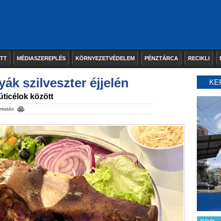
ETT
MÉDIASZEREPLÉS
KÖRNYEZETVÉDELEM
PÉNZTÁRCA
RECIKLI
ák szilveszter éjjelén
KE
ticélok között
mtatás