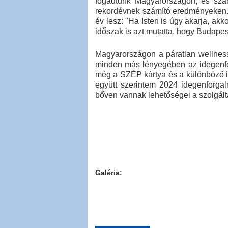
fogadtunk Magyarországon, és számo
rekordévnek számító eredményeken. A 
év lesz: "Ha Isten is úgy akarja, ak
időszak is azt mutatta, hogy Budapest
Magyarországon a páratlan wellness 
minden más lényegében az idegenfor
még a SZÉP kártya és a különböző in
együtt szerintem 2024 idegenforgal
bőven vannak lehetőségei a szolgálta
Galéria: