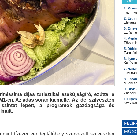
TOP
1. Mi v
Egy mag
2. Ezt m
Életvesz
3. Emel
Ez (is) l
4. Menj
Több min
5. Döbb
Zárcsökk
6. Ilyen
Két év t
7. Náda
Lezuhant
8. Csod
A kerti 
9. Blöff
Zacher G
missima díjas turisztikai szakújságíró, ezúttal a
 M1-en. Az adás során kiemelte: Az idei szilveszteri
10. Ilye
Szex kö
 szintet lépett, a programok gazdagsága és
lmúlt.
MŰS
mint tízezer vendéglátóhely szervezett szilveszteri