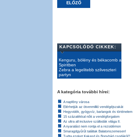
ELŐZŐ
KAPCSOLÓDÓ CIKKEK:
Kenguru, bölény és békacomb a
Spiritben
Zebra a legelitebb szilveszteri
partyn
A kategória további hírei:
A napfény városa
Elérhetjük az ötvenmillió vendégéjszakát
Hegyvidék, gyógyvíz, barlangok és történelem
15 százalékkal nőtt a vendégforgalom
Az ultra all inclusive szállodák világa II.
A nyaralást nem rontja el a rezsidémon
Smaragdgyűrűt találtak Balatonszemesen!
Tudta ezeket Kakasd és Bonyhád csodáiról?