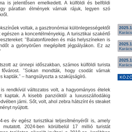
is jelentősen emelkedett. A külföldi és belföldi
ogy páratlan élmények várnak rájuk, legyen szó
kről.
okszínűek voltak, a gasztronómiai különlegességektől
2025.1
Karács
egészen a koncertélményekig. A turisztikai szakértő
vesztereket: "Balatonfüreden és más helyszíneken is
2025.1
endőt a gyönyörűen megépített jégpályákon. Ez az
Karács
"
2025.1
szott az ünnepi időszakban, számos külföldi turista
Karács
r fővárost. "Sokan mondták, hogy csodát várnak
is kapták." – hangsúlyozta a szakújságíró.
KÖZ
t is rendkívül változatos volt, a hagyományos ételek
et kaptak. A kisebb panzióktól a luxusszállodákig
ében járni. Sőt, volt, ahol zebra hátszínt és steaket
ményt nyújtott.
s év egész turisztikai teljesítményéről is, amely
mutatott. 2024-ben körülbelül 17 millió turistát