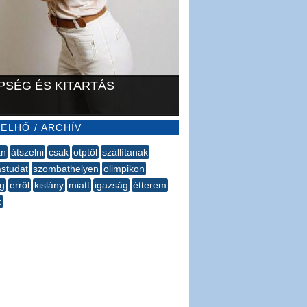
PSÉG ÉS KITARTÁS
ELHŐ / ARCHÍV
an
átszelni
csak
otptől
szállítanak
ástudat
szombathelyen
olimpikon
g
erről
kislány
miatt
igazság
étterem
k