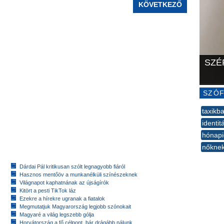
KÖVETKEZŐ
SZÉ
SZÓF
taxikb
identit
hónapi
nőkne
--
Dárdai Pál kritikusan szólt legnagyobb fiáról
Hasznos mentőöv a munkanélküli színészeknek
Világnapot kaphatnának az újságírók
Kitört a pesti TikTok láz
Ezekre a hírekre ugranak a fiatalok
Megmutatjuk Magyarország legjobb szónokait
Magyaré a világ legszebb gólja
Horvátország a fő célpont, bár drágább nálunk