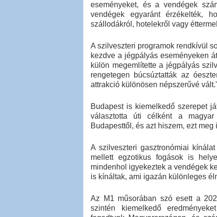
eseményeket, és a vendégek száma 
vendégek egyaránt érzékelték, h
szállodákról, hotelekről vagy étterme
A szilveszteri programok rendkívül s
kezdve a jégpályás eseményeken át 
külön megemlítette a jégpályás szil
rengetegen búcsúztatták az óeszt
attrakció különösen népszerűvé vált.
Budapest is kiemelkedő szerepet ját
választotta úti célként a magya
Budapesttől, és azt hiszem, ezt meg 
A szilveszteri gasztronómiai kínála
mellett egzotikus fogások is hely
mindenhol igyekeztek a vendégek kedv
is kínáltak, ami igazán különleges él
Az M1 műsorában szó esett a 2024-e
szintén kiemelkedő eredményeket 