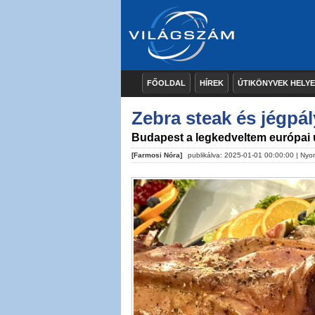
FŐOLDAL
HÍREK
ÚTIKÖNYVEK HELY
Zebra steak és jégpály
Budapest a legkedveltem európai ú
[Farmosi Nóra]
publikálva: 2025-01-01 00:00:00 |
Nyo