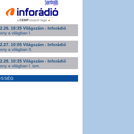
2.26. 18:35 Világszám - Inforádió
ony a világban I.
2.27. 10:05 Világszám - Inforádió
ony a világban II.
2.28. 10:35 Világszám - Inforádió
ony a világban I. ism.
ÖSSÉG