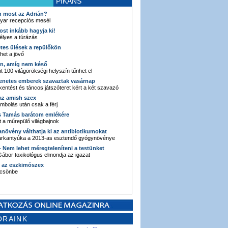
PIKÁNS
an most az Adrián?
yar recepciós mesél
ost inkább hagyja ki!
élyes a túrázás
etes ülések a repülőkön
ehet a jövő
en, amíg nem késő
t 100 világörökségi helyszín tűnhet el
enetes emberek szavaztak vasárnap
entést és táncos játszóteret kért a két szavazó
 az amish szex
ombolás után csak a férj
s Tamás barátom emlékére
 a műrepülő világbajnok
anövény válthatja ki az antibiotikumokat
sarkantyúka a 2013-as esztendő gyógynövénye
 - Nem lehet méregteleníteni a testünket
ábor toxikológus elmondja az igazat
n az eszkimószex
lcsönbe
ORAINK