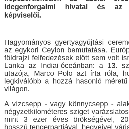
idegenforgalmi hivatal és az 
képviselői.
Hagyományos gyertyagyújtási ceremó
az egykori Ceylon bemutatása. Euró
földrajzi felfedezések előtt sem volt i
Lanka az Indiai-óceánban: a 13. szá
utazója, Marco Polo azt írta róla, h
legkiválóbb a hozzá hasonló méretű
világon.
A vízcsepp - vagy könnycsepp - alak
négyzetkilométeres sziget varázslatos 
mint 3 ezer éves örökségével, 20 m
hosszú tengerpartjával, hegyeivel várj