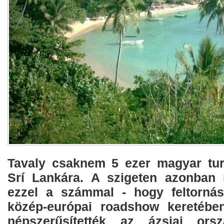
Tavaly csaknem 5 ezer magyar turis
Srí Lankára. A szigeten azonban 
ezzel a számmal - hogy feltornás
közép-európai roadshow keretébe
népszerűsítették az ázsiai ors