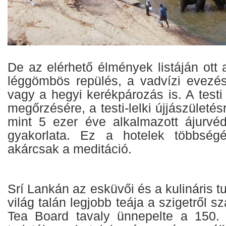
De az elérhető élmények listáján ott 
léggömbös repülés, a vadvízi evez
vagy a hegyi kerékpározás is. A testi
megőrzésére, a testi-lelki újjászületés
mint 5 ezer éve alkalmazott ájurvé
gyakorlata. Ez a hotelek többségé
akárcsak a meditáció.
Srí Lankán az esküvői és a kulináris t
világ talán legjobb teája a szigetről 
Tea Board tavaly ünnepelte a 150. 