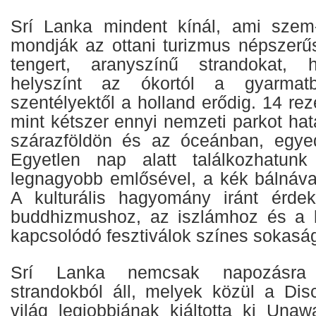
Srí Lanka mindent kínál, ami szem-
mondják az ottani turizmus népszerűsít
tengert, aranyszínű strandokat, h
helyszínt az ókortól a gyarmatbi
szentélyektől a holland erődig. 14 re
mint kétszer ennyi nemzeti parkot hat
szárazföldön és az óceánban, egyed
Egyetlen nap alatt találkozhatunk
legnagyobb emlősével, a kék bálnával
A kulturális hagyomány iránt érdek
buddhizmushoz, az iszlámhoz és a 
kapcsolódó fesztiválok színes sokaság
Srí Lanka nemcsak napozásra
strandokból áll, melyek közül a Di
világ legjobbjának kiáltotta ki Unaw