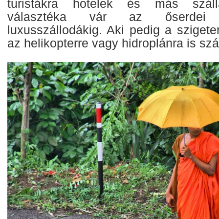
turistákra hotelek és más száll
választéka vár az őserdei
luxusszállodákig. Aki pedig a szigete
az helikopterre vagy hidroplánra is szál