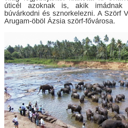
úticél azoknak is, akik imádnak s
búvárkodni és sznorkelezni. A Szörf Vi
Arugam-öböl Ázsia szörf-fővárosa.