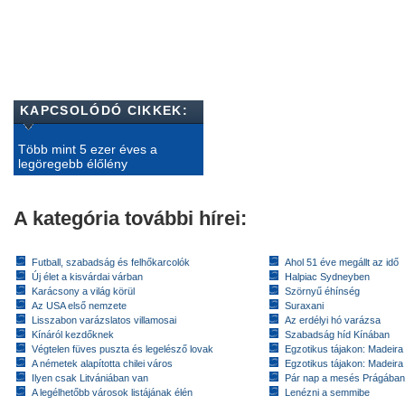
KAPCSOLÓDÓ CIKKEK:
Több mint 5 ezer éves a
legöregebb élőlény
A kategória további hírei:
Futball, szabadság és felhőkarcolók
Ahol 51 éve megállt az idő
Új élet a kisvárdai várban
Halpiac Sydneyben
Karácsony a világ körül
Szörnyű éhínség
Az USA első nemzete
Suraxani
Lisszabon varázslatos villamosai
Az erdélyi hó varázsa
Kínáról kezdőknek
Szabadság híd Kínában
Végtelen füves puszta és legelésző lovak
Egzotikus tájakon: Madeira 
A németek alapította chilei város
Egzotikus tájakon: Madeira 
Ilyen csak Litvániában van
Pár nap a mesés Prágában
A legélhetőbb városok listájának élén
Lenézni a semmibe